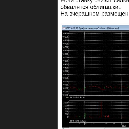
Если ставку снизит сильн
обвалятся облигашки..
На вчерашнем размещени