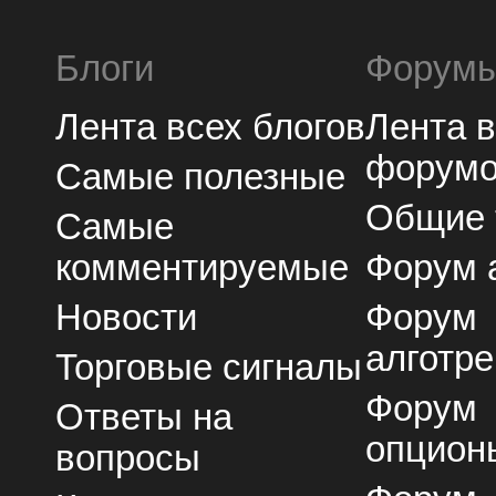
Блоги
Форум
Лента всех блогов
Лента 
форум
Самые полезные
Общие
Самые
комментируемые
Форум 
Новости
Форум
алготре
Торговые сигналы
Форум
Ответы на
опцион
вопросы