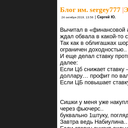
Блог им. sergey777
|
Э
|
Сергей Ю.
24 октября 2019, 13:56
Вычитал в «финансовой а
ждал обвала в какой-то с
Так как в облигашках шо
ограничен доходностью..
И еще делал ставку прот
далее:
Если Цб снижает ставку 
доллару… профит по вал
Если ЦБ повышает ставку
Сишки у меня уже накуп
через фьючерс..
буквально 1штуку, погля
Завтра ведь Набиулина