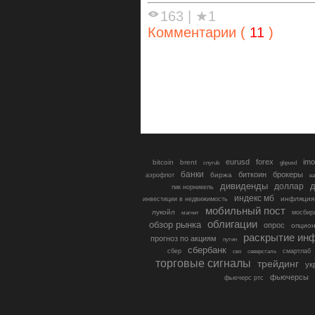
163
|
★1
Комментарии (
11
)
eurusd
forex
imo
bitcoin
brent
cnyrub
gbpusd
банки
биткоин
брокеры
биржа
аэрофлот
в
дивиденды
доллар
д
гмк норникель
индекс мб
инфляция
инвестиции в недвижимость
мобильный пост
лукойл
мосбир
магнит
облигации
обзор рынка
опрос
опцио
раскрытие ин
прогноз по акциям
путин
сбербанк
сбер
северсталь
смартлаб
сво
торговые сигналы
трейдинг
ук
фьючерсы
фьючерс ртс