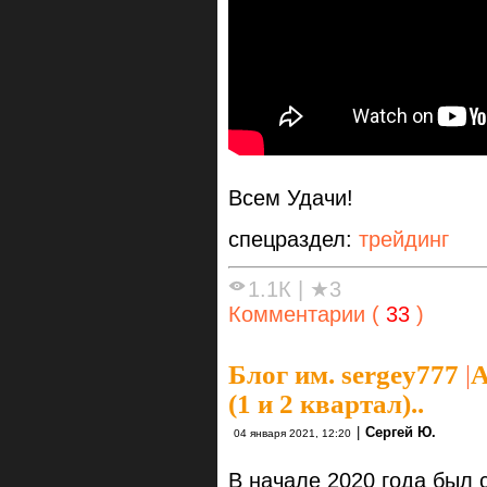
Всем Удачи!
спецраздел:
трейдинг
1.1К
|
★3
Комментарии (
33
)
Блог им. sergey777
|
А
(1 и 2 квартал)..
|
Сергей Ю.
04 января 2021, 12:20
В начале 2020 года был 