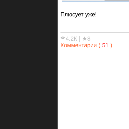
Плюсует уже!
4.2К
|
★8
Комментарии (
51
)