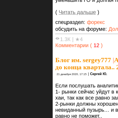
(
Читать дальше
)
спецраздел:
форекс
обсудить на форуме:
Дол
1.3К
|
★4
Комментарии (
12
)
Блог им. sergey777
|
А
до конца квартала.. 2
|
Сергей Ю.
21 декабря 2020, 17:15
Если послушать аналитик
1- рынки сейчас уйдут в
хаи, так как все равно з
2-рынки должны хорошене
невиданный пузырь… и ве
равно не поможет..