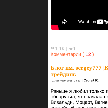
1.1К
|
★1
Комментарии (
12
)
Блог им. sergey777
|
К
трейдинг.
|
Сергей Ю.
01 сентября 2015, 23:23
Раньше я любил только п
обнаружил, что начала 
Вивальди, Моцарт, Вагн
спокойный лад, успокаив