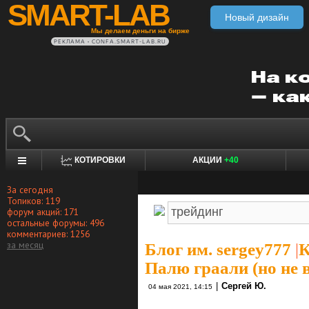
SMART-LAB
Новый дизайн
Мы делаем деньги на бирже
РЕКЛАМА • CONFA.SMART-LAB.RU
КОТИРОВКИ
АКЦИИ
+40
За сегодня
Топиков: 119
форум акций: 171
остальные форумы: 496
комментариев: 1256
за месяц
Блог им. sergey777
|
К
Палю граали (но не в
|
Сергей Ю.
04 мая 2021, 14:15