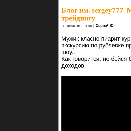
Блог им. sergey777
|
М
трейдингу
|
Сергей Ю.
12 июня 2019, 11:50
Мужик класно пиарит кур
экскурсию по рублевке 
шоу..
Как говорится: не бойся
доходов!