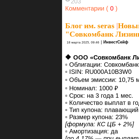
203
Комментарии (
0
)
Блог им. seras
|
Новый
"Совкомбанк Лизин
|
ИнвестСейф
18 марта 2025, 09:46
🔶 ООО «Совкомбанк Л
▫️ Облигации: Совкомбан
▫️ ISIN: RU000A10B3W0
▫️ Объем эмиссии: 10,75 
▫️ Номинал: 1000 ₽
▫️ Срок: на 3 года 1 мес.
▫️ Количество выплат в го
▫️ Тип купона: плавающий
▫️ Размер купона: 23%
[формула: КС ЦБ + 2%]
▫️ Амортизация: да
[по 4,17% — при выплате