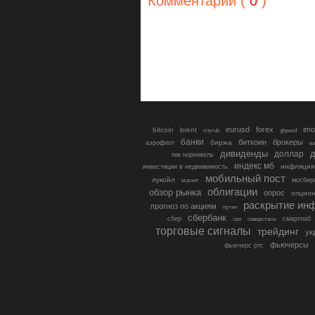
Комментарии (
0
)
eurusd
forex
imo
bitcoin
brent
cnyrub
gbpusd
банки
биткоин
брокеры
биржа
аэрофлот
в
дивиденды
доллар
д
гмк норникель
индекс мб
инфляция
инвестиции в недвижимость
мобильный пост
лукойл
мосбир
магнит
облигации
обзор рынка
опрос
опцио
раскрытие ин
прогноз по акциям
путин
сбербанк
сбер
северсталь
смартлаб
сво
торговые сигналы
трейдинг
ук
фьючерсы
фьючерс ртс