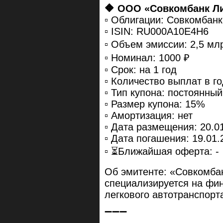
🔶 ООО «Совкомбанк Л
▫️ Облигации: Совкомбан
▫️ ISIN: RU000A10E4H6
▫️ Объем эмиссии: 2,5 мл
▫️ Номинал: 1000 ₽
▫️ Срок: на 1 год
▫️ Количество выплат в го
▫️ Тип купона: постоянный
▫️ Размер купона: 15%
▫️ Амортизация: нет
▫️ Дата размещения: 20.0
▫️ Дата погашения: 19.01.
▫️ ⏳Ближайшая оферта: -
Об эмитенте: «Совкомбан
специализируется на фин
легкового автотранспорт
➖➖➖