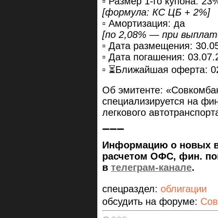
▫️ Размер 1-го купона: 23
[формула: КС ЦБ + 2%]
▫️ Амортизация: да
[по 2,08% — при выплате
▫️ Дата размещения: 30.0
▫️ Дата погашения: 03.07.
▫️ ⏳Ближайшая оферта: 0
Об эмитенте: «Совкомбан
специализируется на фин
легкового автотранспорт
➖➖➖
Информацию о новых вы
расчетом ОФС, фин. пок
в
телеграм-канале
.
спецраздел:
облигации
обсудить на форуме:
Сов