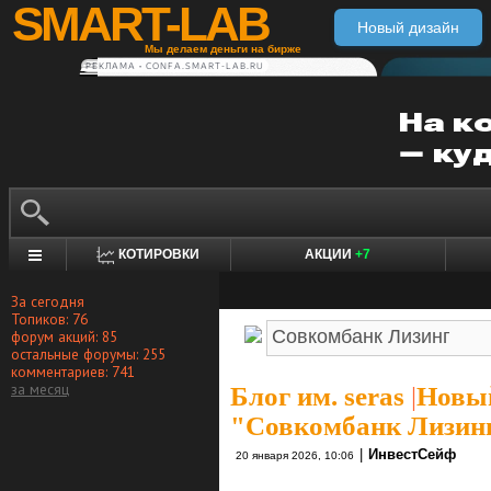
SMART-LAB
Новый дизайн
Мы делаем деньги на бирже
РЕКЛАМА • CONFA.SMART-LAB.RU
КОТИРОВКИ
АКЦИИ
+7
За сегодня
Топиков: 76
форум акций: 85
остальные форумы: 255
комментариев: 741
за месяц
Блог им. seras
|
Новый
"Совкомбанк Лизин
|
ИнвестСейф
20 января 2026, 10:06