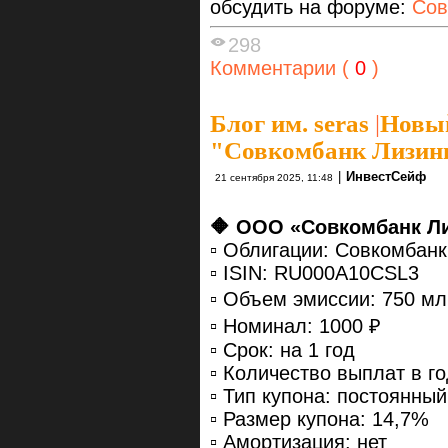
обсудить на форуме:
Сов
298
Комментарии (
0
)
Блог им. seras
|
Новый
"Совкомбанк Лизин
|
ИнвестСейф
21 сентября 2025, 11:48
🔶 ООО «Совкомбанк Л
▫️ Облигации: Совкомбан
▫️ ISIN: RU000A10CSL3
▫️ Объем эмиссии: 750 мл
▫️ Номинал: 1000 ₽
▫️ Срок: на 1 год
▫️ Количество выплат в го
▫️ Тип купона: постоянный
▫️ Размер купона: 14,7%
▫️ Амортизация: нет