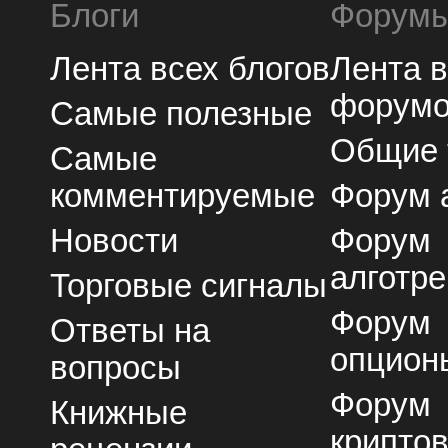
Блоги
Форум
Лента всех блогов
Лента 
форум
Самые полезные
Общие
Самые
комментируемые
Форум 
Новости
Форум
алготре
Торговые сигналы
Форум
Ответы на
опцион
вопросы
Форум
Книжные
крипто