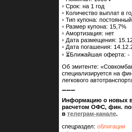
▫️ Срок: на 1 год
▫️ Количество выплат в го
▫️ Тип купона: постоянный
▫️ Размер купона: 15,7%
▫️ Амортизация: нет
▫️ Дата размещения: 15.1
▫️ Дата погашения: 14.12.
▫️ ⏳Ближайшая оферта: -
Об эмитенте: «Совкомбан
специализируется на фин
легкового автотранспорт
➖➖➖
Информацию о новых вы
расчетом ОФС, фин. пок
в
телеграм-канале
.
спецраздел:
облигации