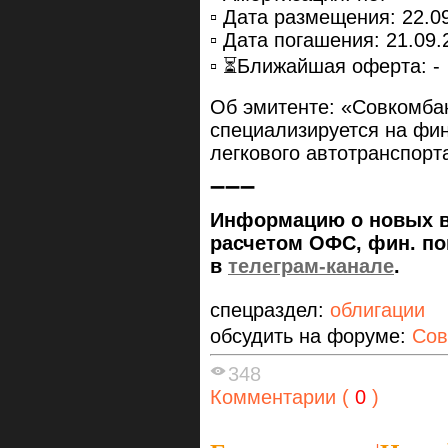
▫️ Дата размещения: 22.0
▫️ Дата погашения: 21.09.
▫️ ⏳Ближайшая оферта: -
Об эмитенте: «Совкомбан
специализируется на фин
легкового автотранспорт
➖➖➖
Информацию о новых вы
расчетом ОФС, фин. пок
в
телеграм-канале
.
спецраздел:
облигации
обсудить на форуме:
Сов
348
Комментарии (
0
)