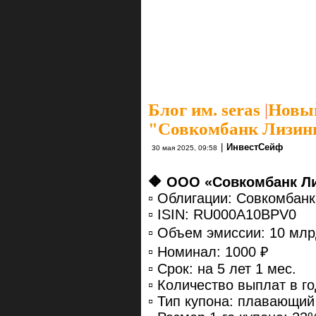
Блог им. seras
|
Новый
"Совкомбанк Лизин
|
ИнвестСейф
30 мая 2025, 09:58
🔶 ООО «Совкомбанк Л
▫️ Облигации: Совкомбан
▫️ ISIN: RU000A10BPV0
▫️ Объем эмиссии: 10 млр
▫️ Номинал: 1000 ₽
▫️ Срок: на 5 лет 1 мес.
▫️ Количество выплат в го
▫️ Тип купона: плавающий