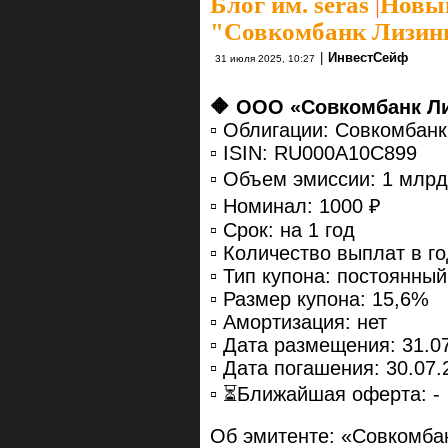
Блог им. seras
|
Новый
"Совкомбанк Лизин
|
ИнвестСейф
31 июля 2025, 10:27
🔶 ООО «Совкомбанк Л
▫️ Облигации: Совкомбан
▫️ ISIN: RU000A10C899
▫️ Объем эмиссии: 1 млрд
▫️ Номинал: 1000 ₽
▫️ Срок: на 1 год
▫️ Количество выплат в го
▫️ Тип купона: постоянный
▫️ Размер купона: 15,6%
▫️ Амортизация: нет
▫️ Дата размещения: 31.0
▫️ Дата погашения: 30.07.
▫️ ⏳Ближайшая оферта: -
Об эмитенте: «Совкомбан