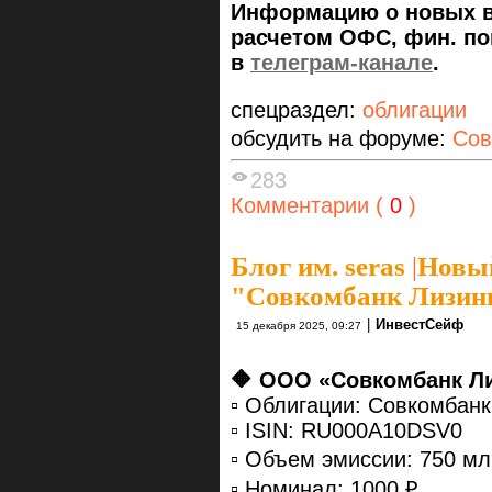
Информацию о новых вы
расчетом ОФС, фин. пок
в
телеграм-канале
.
спецраздел:
облигации
обсудить на форуме:
Сов
283
Комментарии (
0
)
Блог им. seras
|
Новый
"Совкомбанк Лизин
|
ИнвестСейф
15 декабря 2025, 09:27
🔶 ООО «Совкомбанк Л
▫️ Облигации: Совкомбан
▫️ ISIN: RU000A10DSV0
▫️ Объем эмиссии: 750 мл
▫️ Номинал: 1000 ₽