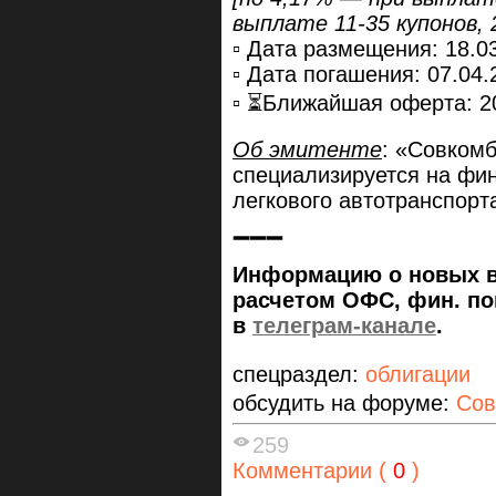
выплате 11-35 купонов,
▫️ Дата размещения: 18.0
▫️ Дата погашения: 07.04.
▫️ ⏳Ближайшая оферта: 2
Об эмитенте
: «Совкомб
специализируется на фин
легкового автотранспорт
➖➖➖
Информацию о новых вы
расчетом ОФС, фин. пок
в
телеграм-канале
.
спецраздел:
облигации
обсудить на форуме:
Сов
259
Комментарии (
0
)