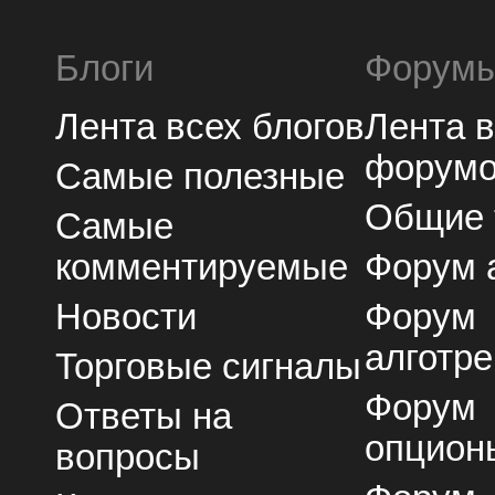
Блоги
Форум
Лента всех блогов
Лента 
форум
Самые полезные
Общие
Самые
комментируемые
Форум 
Новости
Форум
алготре
Торговые сигналы
Форум
Ответы на
опцион
вопросы