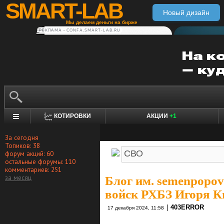
SMART-LAB
Новый дизайн
Мы делаем деньги на бирже
РЕКЛАМА • CONFA.SMART-LAB.RU
КОТИРОВКИ
АКЦИИ
+1
За сегодня
Топиков: 38
форум акций: 60
остальные форумы: 110
комментариев: 251
за месяц
Блог им. semenpopov
войск РХБЗ Игоря К
|
403ERROR
17 декабря 2024, 11:58