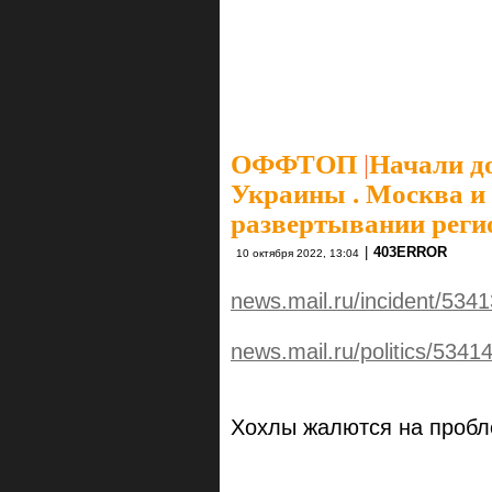
ОФФТОП
|
Начали д
Украины . Москва и
развертывании реги
|
403ERROR
10 октября 2022, 13:04
news.mail.ru/incident/534
news.mail.ru/politics/534
Хохлы жалются на пробл