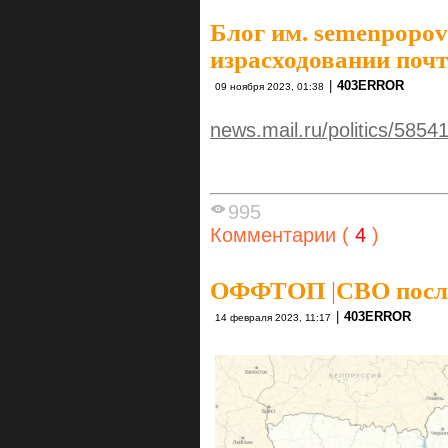
Блог им. semenpopov
израсходовании почт
|
403ERROR
09 ноября 2023, 01:38
news.mail.ru/politics/585
995
Комментарии (
4
)
ОФФТОП
|
СВО после
|
403ERROR
14 февраля 2023, 11:17