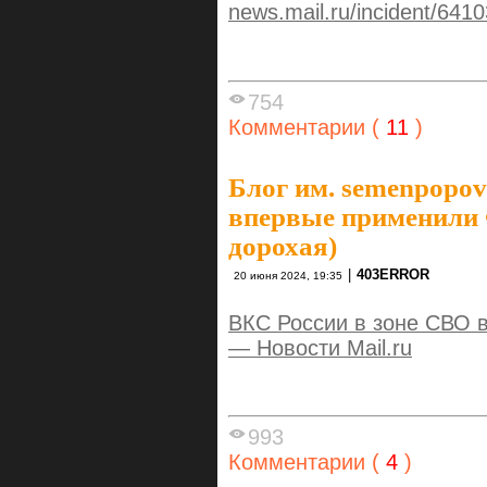
news.mail.ru/incident/641
754
Комментарии (
11
)
Блог им. semenpopov
впервые применили
дорохая)
|
403ERROR
20 июня 2024, 19:35
ВКС России в зоне СВО 
— Новости Mail.ru
993
Комментарии (
4
)