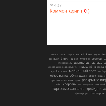
407
Комментарии (
0
)
eurusd
forex
imo
bitcoin
brent
cnyrub
gbpusd
банки
биткоин
брокеры
биржа
аэрофлот
в
дивиденды
доллар
д
гмк норникель
индекс мб
инфляция
инвестиции в недвижимость
мобильный пост
лукойл
мосбир
магнит
облигации
обзор рынка
опрос
опцио
раскрытие ин
прогноз по акциям
путин
сбербанк
сбер
северсталь
смартлаб
сво
торговые сигналы
трейдинг
ук
фьючерсы
фьючерс ртс