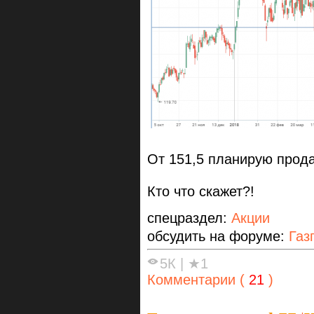
От 151,5 планирую прода
Кто что скажет?!
спецраздел:
Акции
обсудить на форуме:
Газ
5К
|
★1
Комментарии (
21
)