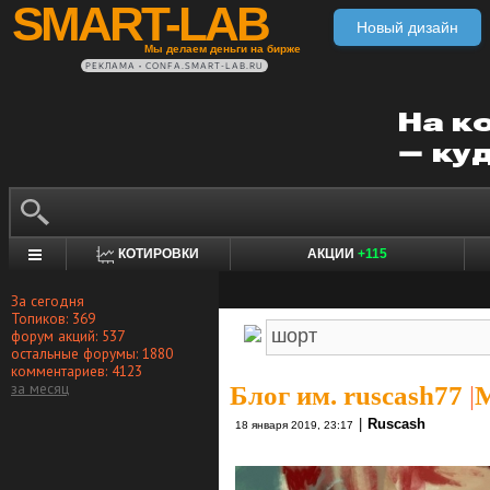
SMART-LAB
Новый дизайн
Мы делаем деньги на бирже
РЕКЛАМА • CONFA.SMART-LAB.RU
КОТИРОВКИ
АКЦИИ
+115
За сегодня
Топиков: 369
форум акций: 537
остальные форумы: 1880
комментариев: 4123
за месяц
Блог им. ruscash77
|
М
|
Ruscash
18 января 2019, 23:17