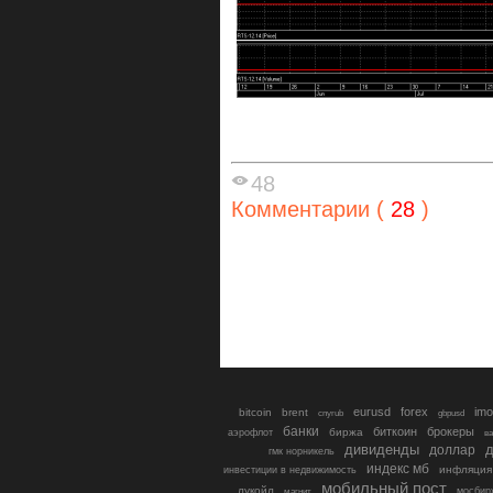
48
Комментарии (
28
)
eurusd
forex
imo
bitcoin
brent
cnyrub
gbpusd
банки
биткоин
брокеры
биржа
аэрофлот
в
дивиденды
доллар
д
гмк норникель
индекс мб
инфляция
инвестиции в недвижимость
мобильный пост
лукойл
мосбир
магнит