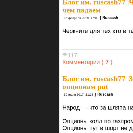
Блог им. ruscash77
|
Ч
чем падаем
|
Ruscash
06 февраля 2018, 17:03
Черкните для тех кто в та
117
Комментарии (
7
)
Блог им. ruscash77
|
З
опционам put
|
Ruscash
19 июля 2017, 21:18
Народ — что за шляпа н
Опционы колл по газпро
Опционы пут в шорт не д