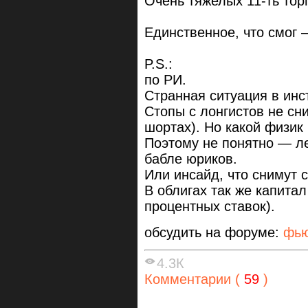
Очень тяжелых 11-ть торг
Единственное, что смог —
P.S.:
по РИ.
Странная ситуация в инс
Стопы с лонгистов не сн
шортах). Но какой физик
Поэтому не понятно — л
бабле юриков.
Или инсайд, что снимут 
В облигах так же капита
процентных ставок).
обсудить на форуме:
фью
4.3К
Комментарии (
59
)