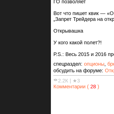
ГО позволяет
Вот что пишет квик — «О
„Запрет Трейдера на откр
Открывашка
У кого какой полет?!
P.S.: Весь 2015 и 2016 п
спецраздел:
опционы
,
бр
обсудить на форуме:
Отк
2.2К
|
★3
Комментарии (
28
)