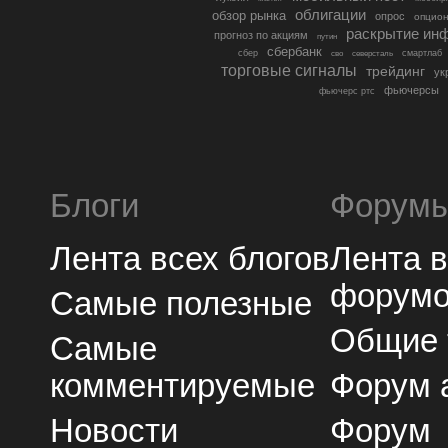
облигации
обзор рынка
опрос
опцио
раскрытие ин
прогноз по акциям
путин
сбербанк
сбер
северсталь
смартлаб
сво
торговые сигналы
трейдинг
ук
фьючерсы
фьючерс ртс
Блоги
Форум
Лента всех блогов
Лента 
форум
Самые полезные
Общие
Самые
комментируемые
Форум 
Новости
Форум