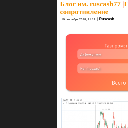
Блог им. ruscash77
|
Г
сопротивление
|
Ruscash
10 сентября 2018, 21:19
Газпром: 
Да (покупаю)
Нет (продаю)
Всего