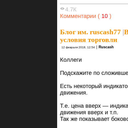
4.7К
Комментарии (
10
)
Блог им. ruscash77
|
В
условия торговли
|
Ruscash
12 февраля 2018, 12:54
Коллеги
Подскажите по сложивше
Есть некоторый индикато
движения.
Т.е. цена вверх — индик
движения вверх и т.п.
Так же показывает боков