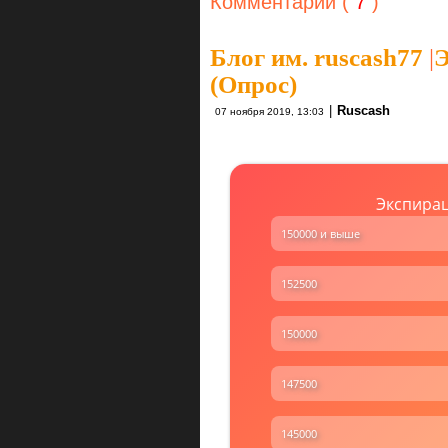
Комментарии (
7
)
Блог им. ruscash77
|
Э
(Опрос)
|
Ruscash
07 ноября 2019, 13:03
Экспирац
150000 и выше
152500
150000
147500
145000