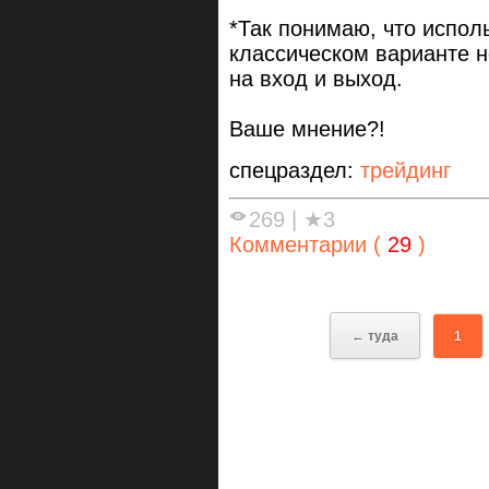
*Так понимаю, что исполь
классическом варианте не
на вход и выход.
Ваше мнение?!
спецраздел:
трейдинг
269
|
★3
Комментарии (
29
)
← туда
1