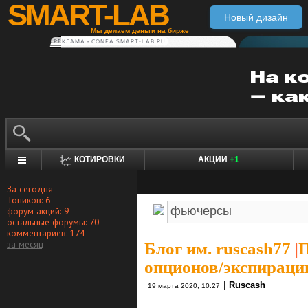
SMART-LAB
Новый дизайн
Мы делаем деньги на бирже
РЕКЛАМА • CONFA.SMART-LAB.RU
КОТИРОВКИ
АКЦИИ
+1
За сегодня
Топиков: 6
форум акций: 9
остальные форумы: 70
комментариев: 174
за месяц
Блог им. ruscash77
|
П
опционов/экспираци
|
Ruscash
19 марта 2020, 10:27