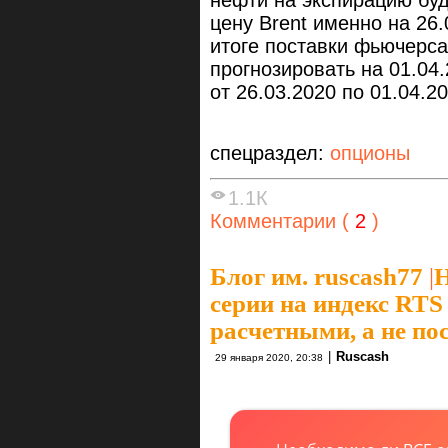
нефти на экспирацию буд
цену Brent именно на 26.
итоге поставки фьючерса
прогнозировать на 01.04.
от 26.03.2020 по 01.04.2
спецраздел:
опционы
1.1К
Комментарии (
2
)
Блог им. ruscash77
|
Н
серии на индекс RTS
расчетными, а не п
|
Ruscash
29 января 2020, 20:38