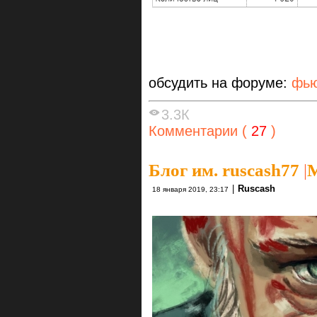
обсудить на форуме:
фью
3.3К
Комментарии (
27
)
Блог им. ruscash77
|
М
|
Ruscash
18 января 2019, 23:17