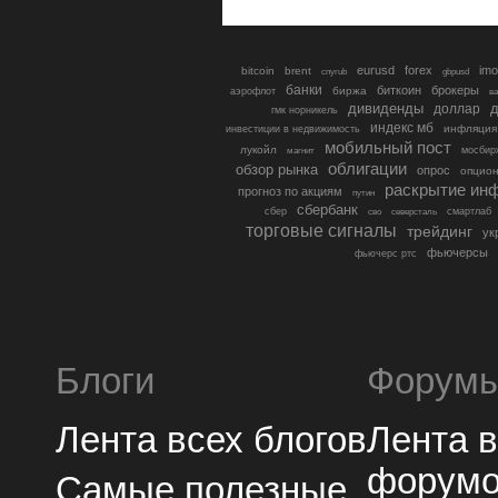
eurusd
forex
imo
bitcoin
brent
cnyrub
gbpusd
банки
биткоин
брокеры
биржа
аэрофлот
в
дивиденды
доллар
д
гмк норникель
индекс мб
инфляция
инвестиции в недвижимость
мобильный пост
лукойл
мосбир
магнит
облигации
обзор рынка
опрос
опцио
раскрытие ин
прогноз по акциям
путин
сбербанк
сбер
северсталь
смартлаб
сво
торговые сигналы
трейдинг
ук
фьючерсы
фьючерс ртс
Блоги
Форум
Лента всех блогов
Лента 
форум
Самые полезные