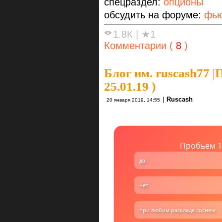
спецраздел:
опционы
обсудить на форуме:
фью
1.8К
|
★1
Комментарии (
8
)
Блог им. ruscash77
|
П
25.01.19 )
|
Ruscash
20 января 2019, 14:55
Пробьем 120
да
нет
при любом раскладе соснем