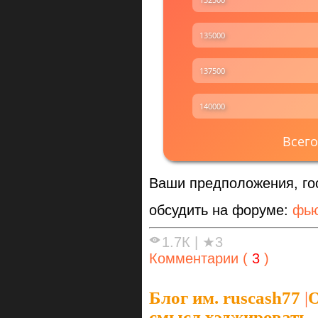
135000
137500
140000
Всего
Ваши предположения, го
обсудить на форуме:
фью
1.7К
|
★3
Комментарии (
3
)
Блог им. ruscash77
|
О
смысл хэджировать