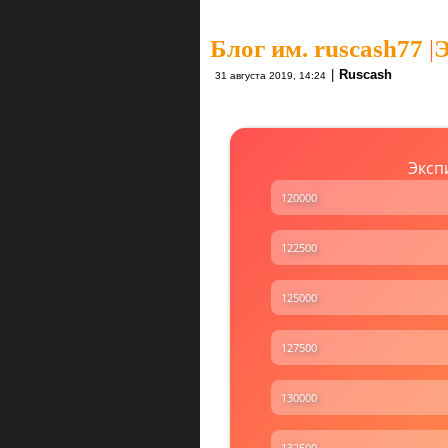
Блог им. ruscash77
|
Э
|
Ruscash
31 августа 2019, 14:24
Эксп
120000
122500
125000
127500
130000
132500