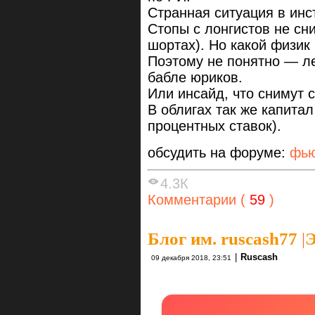
Странная ситуация в инс
Стопы с лонгистов не сн
шортах). Но какой физик
Поэтому не понятно — л
бабле юриков.
Или инсайд, что снимут 
В облигах так же капита
процентных ставок).
обсудить на форуме:
фью
4.3К
Комментарии (
59
)
Блог им. ruscash77
|
Э
|
Ruscash
09 декабря 2018, 23:51