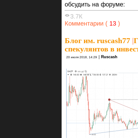
обсудить на форуме:
3.7К
Комментарии (
13
)
Блог им. ruscash77
|
Г
спекулянтов в инве
|
Ruscash
20 июля 2018, 14:29