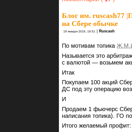
Блог им. ruscash77
|
П
на Сбере обычке
|
Ruscash
19 января 2016, 19:51
По мотивам топика
Ж.М.
Называется это арбитраж.
с валютой — возьмем ак
Итак
Покупаем 100 акций Сбер
ДС под эту операцию воз
И
Продаем 1 фьючерс Сбер
написания топика). ГО п
Итого желаемый профит: 