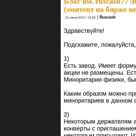
Блог им. ruscash77
|
В
(эмитент на бирже н
|
Ruscash
21 июня 2017, 13:54
Здравствуйте!
Подскажите, пожалуйста,
1)
Есть завод. Имеет форму
акции не размещены. Ес
Миноритарии физики, бы
Каким образом можно пр
миноритариев в данном 
2)
Некоторым держателям а
конверты с приглашением
некоторым присылают. Чт