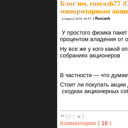
Блог им. ruscash77
|
С
миноритарным акци
|
Ruscash
13 марта 2016, 00:57
У простого физика паке
процентом владения от о
Ну все же у кого какой 
собраниях акционеров
В частности — что дума
Стоит ли покупать акции 
сходках акционерных со
57
|
★1
Комментарии (
16
)