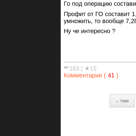
Го под операцию состави
Профит от ГО составит 1
умножить, то вообще 7,2
Ну че интересно ?
163
|
★15
Комментарии (
41
)
← туда