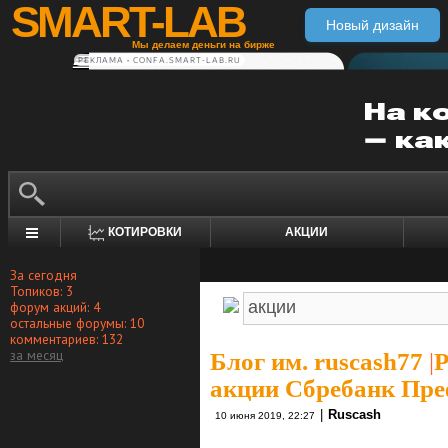
SMART-LAB
Новый дизайн
Мы делаем деньги на бирже
РЕКЛАМА • CONFA.SMART-LAB.RU
КОТИРОВКИ
АКЦИИ
За сегодня
Топиков: 3
форум акций: 4
остальные форумы: 10
комментариев: 132
за месяц
Блог им. ruscash77
|
Р
акции Сбребанк Преф
|
Ruscash
10 июня 2019, 22:27