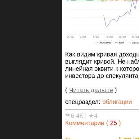
Как видим кривая доходн
выглядит кривой. Не наб
линейная эквити к котор
инвестора до спекулянта
(
Читать дальше
)
спецраздел:
облигации
6.4К
|
★4
Комментарии (
25
)