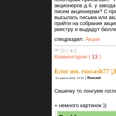
акционеров д.б. у завода
писем акционерам? С про
высылать письма или ак
прийти на собрание акци
реестру и выдадут бюлле
спецраздел:
Акции
78
|
★2
Комментарии (
13
)
Блог им. ruscash77
|
Д
|
Ruscash
01 апреля 2016, 15:55
Сишечку то лонгуем госпо
+ немного картинок ))