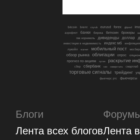
eurusd
forex
imo
bitcoin
brent
cnyrub
gbpusd
банки
биткоин
брокеры
биржа
аэрофлот
в
дивиденды
доллар
д
гмк норникель
индекс мб
инфляция
инвестиции в недвижимость
мобильный пост
лукойл
мосбир
магнит
облигации
обзор рынка
опрос
опцио
раскрытие ин
прогноз по акциям
путин
сбербанк
сбер
северсталь
смартлаб
сво
торговые сигналы
трейдинг
ук
фьючерсы
фьючерс ртс
Блоги
Форум
Лента всех блогов
Лента 