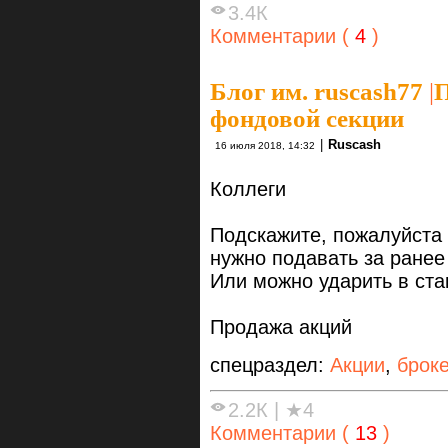
3.4К
Комментарии (
4
)
Блог им. ruscash77
|
П
фондовой секции
|
Ruscash
16 июля 2018, 14:32
Коллеги
Подскажите, пожалуйста 
нужно подавать за ранее
Или можно ударить в стак
Продажа акций
спецраздел:
Акции
,
брок
2.2К
|
★4
Комментарии (
13
)