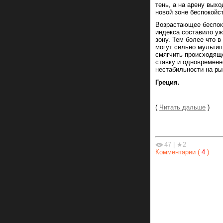
тень, а на арену вых
новой зоне беспокойс
Возрастающее беспок
индекса составило уж
зону. Тем более что 
могут сильно мульти
смягчить происходяще
ставку и одновременн
нестабильности на ры
Греция.
(
Читать дальше
)
47
|
★2
Комментарии (
4
)