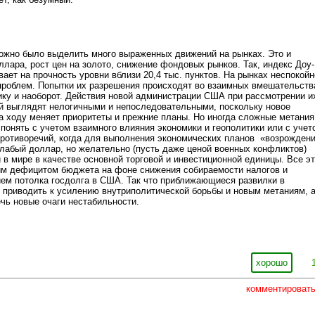
.
ожно было выделить много выраженных движений на рынках. Это и
оллара, рост цен на золото, снижение фондовых рынков. Так, индекс Доу-
ает на прочность уровни вблизи 20,4 тыс. пунктов. На рынках неспокойн
проблем. Попытки их разрешения происходят во взаимных вмешательств
ику и наоборот. Действия новой администрации США при рассмотрении и
й выглядят нелогичными и непоследовательными, поскольку новое
а ходу меняет приоритеты и прежние планы. Но иногда сложные метания
онять с учетом взаимного влияния экономики и геополитики или с учет
ротиворечий, когда для выполнения экономических планов «возрожден
лабый доллар, но желательно (пусть даже ценой военных конфликтов)
и в мире в качестве основной торговой и инвестиционной единицы. Все э
им дефицитом бюджета на фоне снижения собираемости налогов и
ем потолка госдолга в США. Так что приближающиеся развилки в
 приводить к усилению внутриполитической борьбы и новым метаниям, 
чь новые очаги нестабильности.
хорошо
комментироват