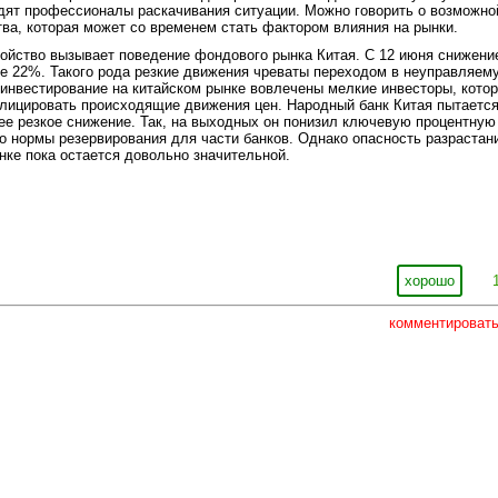
одят профессионалы раскачивания ситуации. Можно говорить о возможно
тва, которая может со временем стать фактором влияния на рынки.
ойство вызывает поведение фондового рынка Китая. С 12 июня снижени
е 22%. Такого рода резкие движения чреваты переходом в неуправляем
в инвестирование на китайском рынке вовлечены мелкие инвесторы, кото
плицировать происходящие движения цен. Народный банк Китая пытаетс
е резкое снижение. Так, на выходных он понизил ключевую процентную
о нормы резервирования для части банков. Однако опасность разрастан
нке пока остается довольно значительной.
хорошо
комментироват