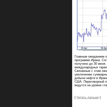
Главным ожиданием о
программе Ирана. Со
получено до 30 июня.
международных гаран
Связанные с этим ожи
увеличению суммарных
добычи нефти в Ираке
США. Переговорный п
ведутся на уровне гл
(
Читать дальше
)