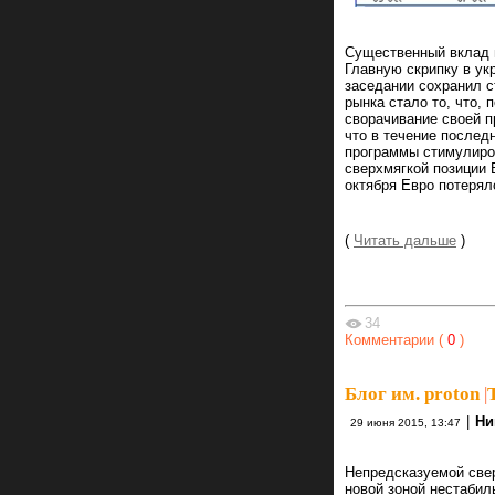
Существенный вклад 
Главную скрипку в ук
заседании сохранил 
рынка стало то, что,
сворачивание своей п
что в течение послед
программы стимулиров
сверхмягкой позиции 
октября Евро потеряло
(
Читать дальше
)
34
Комментарии (
0
)
Блог им. proton
|
|
Ни
29 июня 2015, 13:47
Непредсказуемой свер
новой зоной нестабил