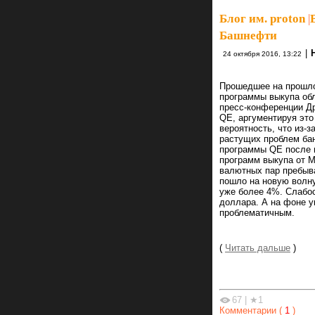
Блог им. proton
|
Башнефти
|
24 октября 2016, 13:22
Прошедшее на прошло
программы выкупа обл
пресс-конференции Д
QE, аргументируя это
вероятность, что из-
растущих проблем бан
программы QE после м
программ выкупа от М
валютных пар пребыва
пошло на новую волну
уже более 4%. Слабо
доллара. А на фоне 
проблематичным.
(
Читать дальше
)
67
|
★1
Комментарии (
1
)