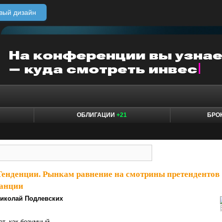
вый дизайн
ОБЛИГАЦИИ
+21
БРО
Тенденции. Рынкам равнение на смотрины претендентов
ранции
иколай Подлевских
ет, как безумный.