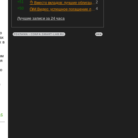
+51
2
👌 Вместо вкладов: лучшие облигации — только супер надёжные
+50
4
📺М.Видео: успешное погашение любимого флоатера
Лучшие записи за 24 часа
о
РЕКЛАМА • CONFA.SMART-LAB.RU
ах
х в
ом
ия
то
а
16
ь