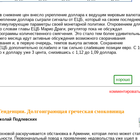
в снижение цен внесло укрепление доллара к ведущим мировым валюта
реплении доллара сыграли сигналы от ЕЦБ, который на своем последне
стимулирующие параметры своей монетарной политики. Откровением дл
 по словам главы ЕЦБ Марио Драги, регулятор пока не обсуждал
рограммы количественного смягчения. Это стало тем более удивительн
него месяца идут активные обсуждения возможного сворачивания
ания и, в первую очередь, темпов выкупа активов. Сохранение
ЕЦБ дополнительно ослабило и так сильно слабевшие позиции евро. С 1
 к доллару уже 3 цента, снизившись с 1,12 до 1,09 доллара.
хорошо
комментироват
Тенденции. Долгоиграющая греческая смоковница
колай Подлевских
хновой раскручивается обстановка в Армении, которая легко может ста
ьности. Первоначальный повод к проявлению недовольства уже ушел в