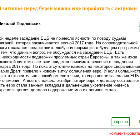
В затишье перед бурей можно еще поработать с акциями
Николай Подлевских
й неделе заседание ЕЦБ не принесло ясности по поводу судьбы
игаций, которая заканчивается весной 2017 года. На сопроводительной
раги отказался предоставить любую информацию о будущем программы
 тем, что данный вопрос не обсуждался на заседании ЕЦБ. Есть
за необходимости поддержки проблемных стран Еврозоны, а так же из-за
ковской системы все-таки придется принимать решение о продлении
арта 2017 года. Но пока отсутствие намеков на некоторое сворачивание
арио Драги привело к новому витку ослабления евро. И если большинст
ют в относительно спокойном состоянии, то евро после заседания ЕЦБ
 снижения. А всего с начала октября потери евро к доллару составляют
сть евро стала важным вкладом в дальнейшее укрепление индекса
укрепляющегося доллара подорожание многих активов стало
хорошо
комментироват