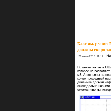
Блог им. proton
|
должны скоро за
|
Ни
23 июня 2015, 10:14
По ценам на газ в СШ
которое не позволяет
м3. А вот цены на не
конце прошедшей неде
динамике добычи неф
еженедельно новыми 
ежемесячно министер