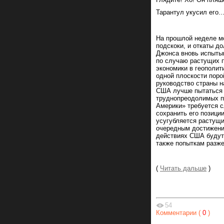
Тарантул укусил его..
На прошлой неделе м
подскоки, и откаты д
Джонса вновь испытыв
по случаю растущих 
экономики в геополит
одной плоскости поро
руководство страны н
США лучше пытаться п
труднопреодолимых п
Америки» требуется с
сохранить его позици
усугубляется растущ
очередным достижени
действиях США будут
также попыткам разже
(
Читать дальше
)
54
Комментарии (
0
)