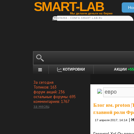
SMART-LAB
Но
Мы делаем деньги на бирже
РЕКЛАМА • CONFA.SMART-LAB.RU
КОТИРОВКИ
АКЦИИ
+55
За сегодня
Топиков: 163
форум акций: 236
остальные форумы: 695
комментариев: 1767
Блог им. proton
|
за месяц
главной роли Ф
|
Н
17 апреля 2017, 14:14
Глядите! Хо! Он пляш