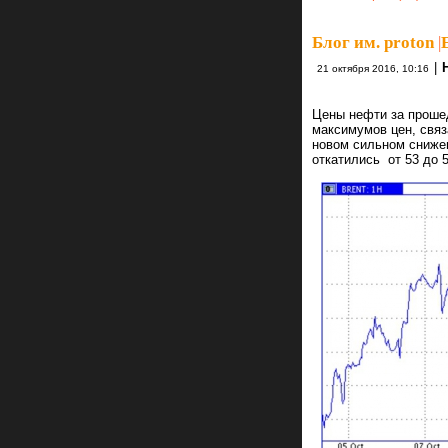
Блог им. proton
|
|
21 октября 2016, 10:16
Цены нефти за прошед
максимумов цен, связ
новом сильном снижен
откатились от 53 до 