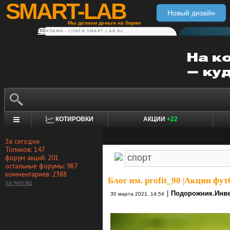
SMART-LAB
Новый дизайн
Мы делаем деньги на бирже
РЕКЛАМА • CONFA.SMART-LAB.RU
КОТИРОВКИ
АКЦИИ
+22
За сегодня
Топиков: 147
форум акций: 201
остальные форумы: 987
комментариев: 2388
Блог им. profit_90
|
Акции фут
за месяц
|
Подорожник.Инве
30 марта 2021, 14:54