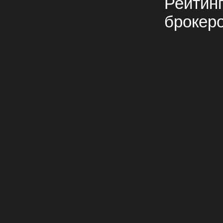
Рейтин
брокер