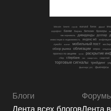
eurusd
forex
imo
bitcoin
brent
cnyrub
gbpusd
банки
биткоин
брокеры
биржа
аэрофлот
в
дивиденды
доллар
д
гмк норникель
индекс мб
инфляция
инвестиции в недвижимость
мобильный пост
лукойл
мосбир
магнит
облигации
обзор рынка
опрос
опцио
раскрытие ин
прогноз по акциям
путин
сбербанк
сбер
северсталь
смартлаб
сво
торговые сигналы
трейдинг
ук
фьючерсы
фьючерс ртс
Блоги
Форум
Лента всех блогов
Лента 