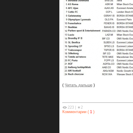
(
Читать дальше
)
223
|
★2
Комментарии (
1
)