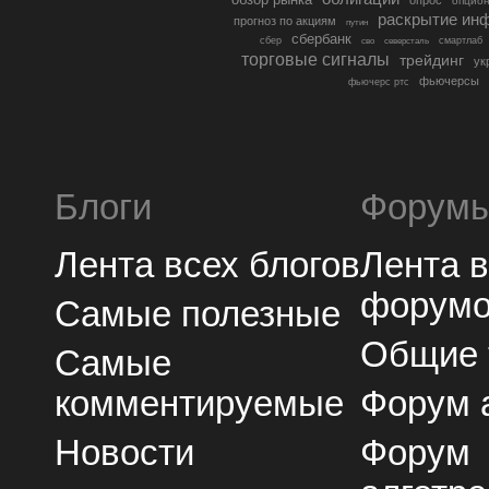
опцио
раскрытие ин
прогноз по акциям
путин
сбербанк
сбер
северсталь
смартлаб
сво
торговые сигналы
трейдинг
ук
фьючерсы
фьючерс ртс
Блоги
Форум
Лента всех блогов
Лента 
форум
Самые полезные
Общие
Самые
комментируемые
Форум 
Новости
Форум