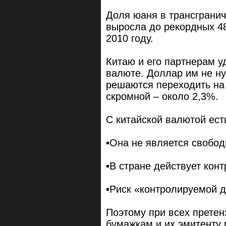
Доля юаня в трансгранич
выросла до рекордных 48
2010 году.
Китаю и его партнерам у
валюте. Доллар им не ну
решаются переходить на 
скромной – около 2,3%.
С китайской валютой ест
▪️Она не является свобо
▪️В стране действует кон
▪️Риск «контролируемой 
Поэтому при всех прете
бумажкам и их эмитенту 