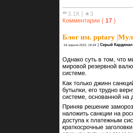
3.1К
|
★3
Комментарии (
17
)
Блог им. pptary
|
Мул
|
Серый Кардинал
04 апреля 2022, 18:49
Однако суть в том, что 
мировой резервной валю
системе.
Как только джинн санкци
бутылки, его трудно верн
системе, основанной на
Приняв решение замороз
наложить санкции на ро
доступа к платежным си
краткосрочные заголовки,