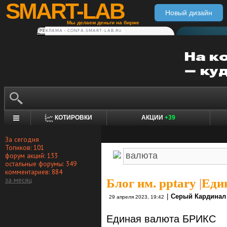
SMART-LAB
Новый дизайн
Мы делаем деньги на бирже
РЕКЛАМА • CONFA.SMART-LAB.RU
КОТИРОВКИ
АКЦИИ
+39
За сегодня
Топиков: 101
форум акций: 133
остальные форумы: 349
комментариев: 884
за месяц
Блог им. pptary
|
Еди
|
Серый Кардинал
29 апреля 2023, 19:42
Единая валюта БРИКС