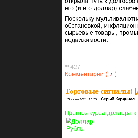
открыли путь к долгоср
его (и его доллар) слабе
Поскольку мультивалютн
обстановкой, инфляцион
сырьевые товары, промы
недвижимости.
427
Комментарии (
7
)
Торговые сигналы!
|
|
Серый Кардинал
25 июля 2021, 15:53
Прогноз курса доллара к