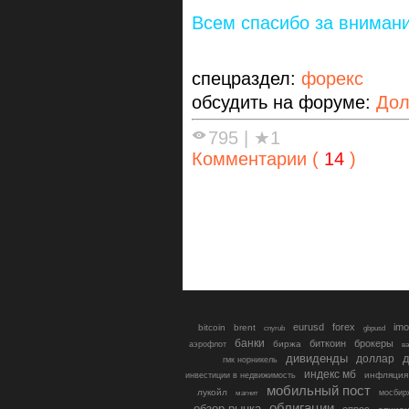
Всем спасибо за внимани
спецраздел:
форекс
обсудить на форуме:
Дол
795
|
★1
Комментарии (
14
)
eurusd
forex
imo
bitcoin
brent
cnyrub
gbpusd
банки
биткоин
брокеры
биржа
аэрофлот
в
дивиденды
доллар
д
гмк норникель
индекс мб
инфляция
инвестиции в недвижимость
мобильный пост
лукойл
мосбир
магнит
облигации
обзор рынка
опрос