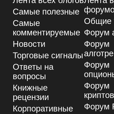
Лента всех блогов
Лента 
форум
Самые полезные
Общие
Самые
комментируемые
Форум 
Новости
Форум
алготре
Торговые сигналы
Форум
Ответы на
опцион
вопросы
Форум
Книжные
крипто
рецензии
Форум 
Корпоративные