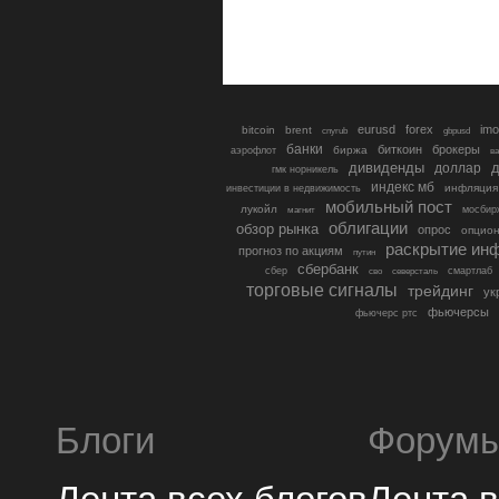
eurusd
forex
imo
bitcoin
brent
cnyrub
gbpusd
банки
биткоин
брокеры
биржа
аэрофлот
в
дивиденды
доллар
д
гмк норникель
индекс мб
инфляция
инвестиции в недвижимость
мобильный пост
лукойл
мосбир
магнит
облигации
обзор рынка
опрос
опцио
раскрытие ин
прогноз по акциям
путин
сбербанк
сбер
северсталь
смартлаб
сво
торговые сигналы
трейдинг
ук
фьючерсы
фьючерс ртс
Блоги
Форум