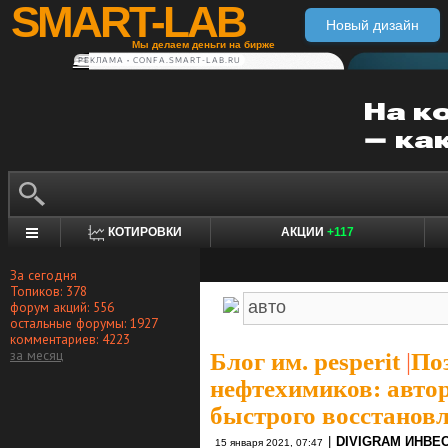
SMART-LAB
Новый дизайн
Мы делаем деньги на бирже
РЕКЛАМА • CONFA.SMART-LAB.RU
КОТИРОВКИ
АКЦИИ
+117
За сегодня
Топиков: 378
форум акций: 556
остальные форумы: 1927
комментариев: 4223
за месяц
Блог им. pesperit
|
По
нефтехимиков: автор
быстрого восстановл
|
DIVIGRAM ИНВЕ
15 января 2021, 07:47