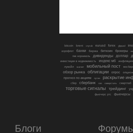
eurusd
forex
imo
bitcoin
brent
cnyrub
gbpusd
банки
биткоин
брокеры
биржа
аэрофлот
в
дивиденды
доллар
д
гмк норникель
индекс мб
инфляция
инвестиции в недвижимость
мобильный пост
лукойл
мосбир
магнит
облигации
обзор рынка
опрос
опцио
раскрытие ин
прогноз по акциям
путин
сбербанк
сбер
северсталь
смартлаб
сво
торговые сигналы
трейдинг
ук
фьючерсы
фьючерс ртс
Блоги
Форум