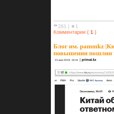
261
|
★1
Комментарии (
1
)
Блог им. pammkz
|
Ки
повышении пошлин н
|
primat.kz
13 мая 2019, 16:41