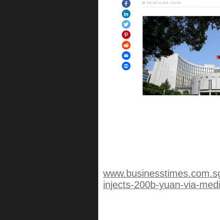
www.businesstimes.com.sg/
injects-200b-yuan-via-medi