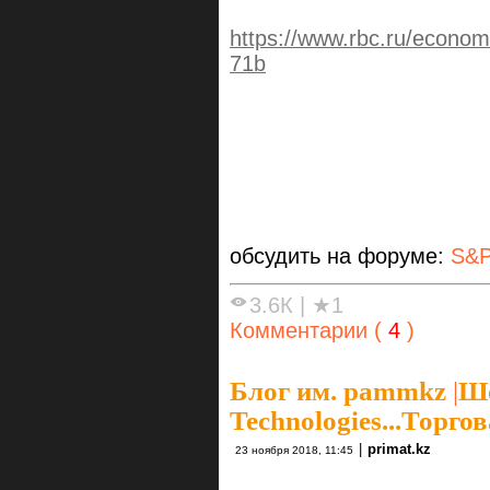
https://www.rbc.ru/econo
71b
обсудить на форуме:
S&P
3.6К
|
★1
Комментарии (
4
)
Блог им. pammkz
|
Шо
Technologies...Торг
|
primat.kz
23 ноября 2018, 11:45