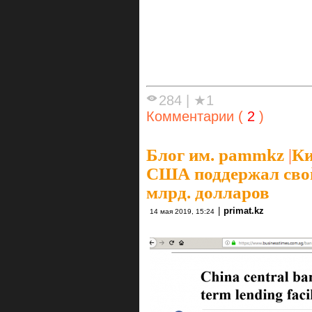
284
|
★1
Комментарии (
2
)
Блог им. pammkz
|
Ки
США поддержал сво
млрд. долларов
|
primat.kz
14 мая 2019, 15:24