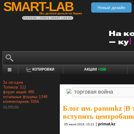
SMART-LAB
Новый дизайн
Мы делаем деньги на бирже
РЕКЛАМА • CONFA.SMART-LAB.RU
КОТИРОВКИ
АКЦИИ
+106
За сегодня
Топиков: 322
форум акций: 490
остальные форумы: 1349
комментариев: 3056
за месяц
Блог им. pammkz
|
В 
вступить центробан
|
primat.kz
05 июня 2019, 15:21