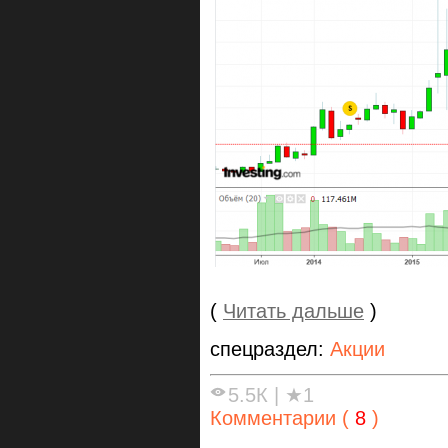
(
Читать дальше
)
спецраздел:
Акции
5.5К
|
★1
Комментарии (
8
)