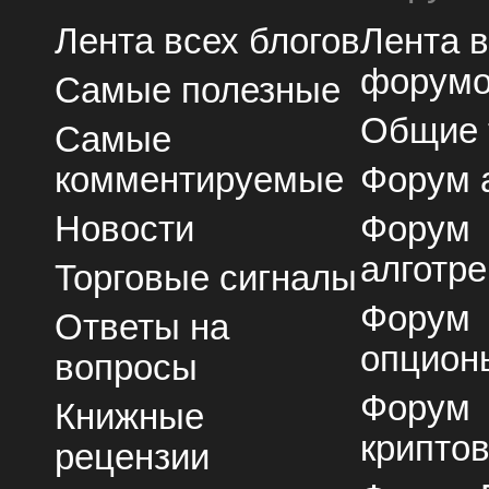
Лента всех блогов
Лента 
форум
Самые полезные
Общие
Самые
комментируемые
Форум 
Новости
Форум
алготре
Торговые сигналы
Форум
Ответы на
опцион
вопросы
Форум
Книжные
крипто
рецензии