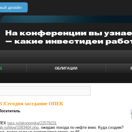
вый дизайн
1
ОБЛИГАЦИИ
3
|
Сегодня заседание ОПЕК
Посетитель
ОПЕК
tass.ru/ekonomika/22579231
ab.ru/blog/1083404.php
, ожидаю похода по нефти вниз. Куда сходим?
нт, далее если не развернемся вверх, то 56.