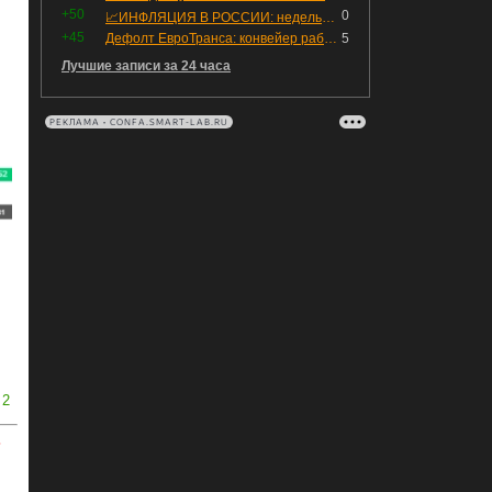
+50
0
📈ИНФЛЯЦИЯ В РОССИИ: недельная дефляция, но в годовом выражении рост 😢
+45
Дефолт ЕвроТранса: конвейер работает исправно
5
Лучшие записи за 24 часа
РЕКЛАМА • CONFA.SMART-LAB.RU
2
ь