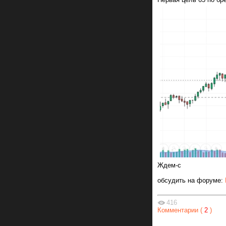
Ждем-с
обсудить на форуме:
416
Комментарии (
2
)