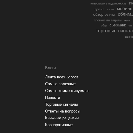
ин
инвестиции в недвижимость
мобиль
лукойл
магнит
облига
обзор рынка
прогноз по акциям
путин
сбербанк
сбер
сво
торговые сигна
фьюче
Блоги
Лента всех блогов
Самые полезные
Самые комментируемые
Новости
Торговые сигналы
Ответы на вопросы
Книжные рецензии
Корпоративные