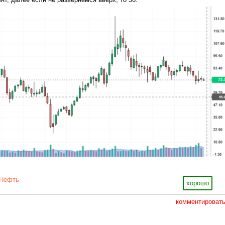
Нефть
хорошо
комментироват