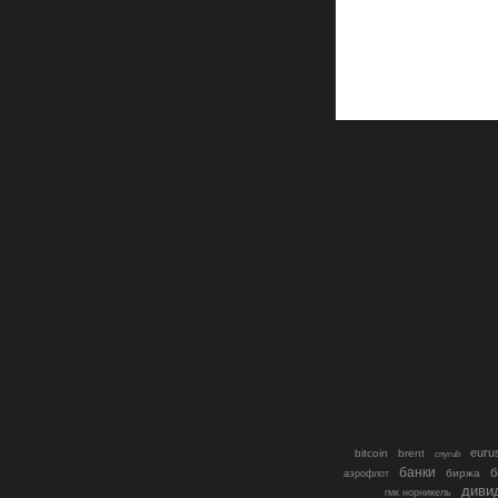
euru
bitcoin
brent
cnyrub
банки
б
биржа
аэрофлот
диви
гмк норникель