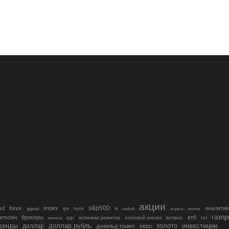
акции
s&p500
sd
forex
imoex
аналитик
si
gbpusd
ipo
nyse
usdrub
алроса
анализ
газп
иткоин
брокеры
втб
вопрос
валюта
вдо
волновая разметка
волновой анализ
газ
денды
золото
инвестиции
доллар
доллар рубль
дональд трамп
евро