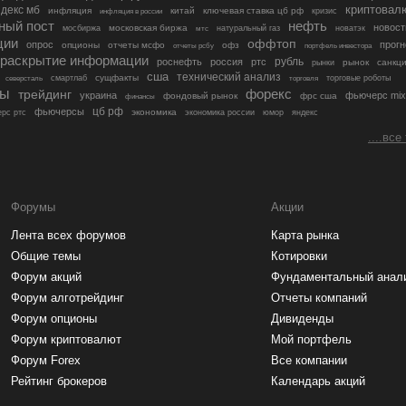
криптовал
декс мб
инфляция
китай
ключевая ставка цб рф
кризис
инфляция в россии
ный пост
нефть
новост
московская биржа
мосбиржа
мтс
натуральный газ
новатэк
ции
оффтоп
опрос
прогн
опционы
отчеты мсфо
офз
портфель инвестора
отчеты рсбу
раскрытие информации
рубль
роснефть
россия
ртс
рынок
санкц
рынки
сша
технический анализ
сущфакты
торговые роботы
северсталь
смартлаб
торговля
лы
трейдинг
форекс
украина
фьючерс mix
фондовый рынок
фрс сша
финансы
цб рф
фьючерсы
экономика
рс ртс
экономика россии
юмор
яндекс
....все
Форумы
Акции
Лента всех форумов
Карта рынка
Общие темы
Котировки
Форум акций
Фундаментальный анал
Форум алготрейдинг
Отчеты компаний
Форум опционы
Дивиденды
Форум криптовалют
Мой портфель
Форум Forex
Все компании
Рейтинг брокеров
Календарь акций