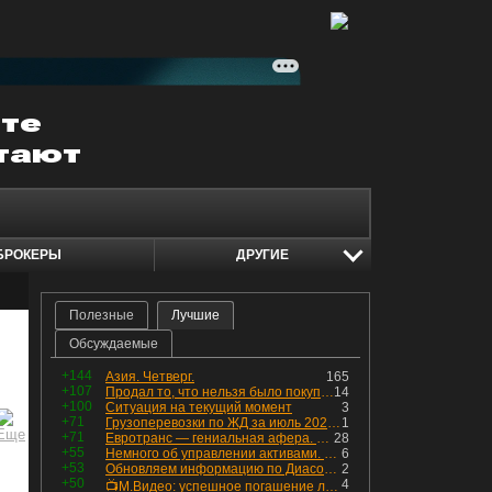
БРОКЕРЫ
ДРУГИЕ
Полезные
Лучшие
Обсуждаемые
+144
Азия. Четверг.
165
+107
Продал то, что нельзя было покупать. Изменения в портфеле
14
+100
Ситуация на текущий момент
3
+71
Грузоперевозки по ЖД за июль 2026 г. — четвёртый месяц подряд роста, чёрные металлы на уровне прошлого года, а каменный уголь в плюсе.
1
+71
Евротранс — гениальная афера. Собрал с инвесторов денег, выплатил дивидендов больше текущей капитализации и ушёл в дефолт
28
+55
Немного об управлении активами. Для заинтересованных
6
+53
Обновляем информацию по Диасофту: дивиденды и выкуп
2
+50
4
📺М.Видео: успешное погашение любимого флоатера