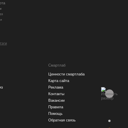
юта
и
оз
ии
 тэги
Смартлаб
Ценности смартлаба
Карта сайта
из
Реклама
Контакты
Вакансии
Правила
Помощь
Обратная связь