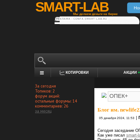
SMART-LAB
Но
Мы делаем деньги на бирже
РЕКЛАМА • CONFA.SMART-LAB.RU
КОТИРОВКИ
АКЦИИ
+
За сегодня
Топиков: 2
форум акций:
остальные форумы: 14
комментариев: 26
Блог им. newlife2
за месяц
|
05 декабря 2024, 11:53
Сегодня заседание 
Как уже писал
smart-l
Первая цель 65 по бре