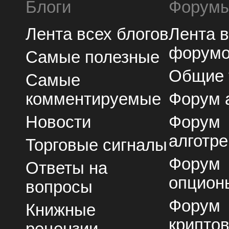
Блоги
Форум
Лента всех блогов
Лента 
форум
Самые полезные
Общие
Самые
комментируемые
Форум 
Новости
Форум
алготре
Торговые сигналы
Форум
Ответы на
опцион
вопросы
Форум
Книжные
крипто
рецензии