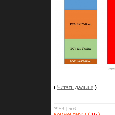
(
Читать дальше
)
56
|
★6
Комментарии (
16
)