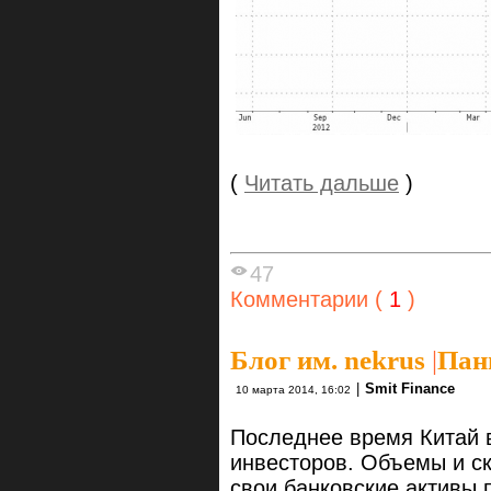
(
Читать дальше
)
47
Комментарии (
1
)
Блог им. nekrus
|
Пан
|
Smit Finance
10 марта 2014, 16:02
Последнее время Китай 
инвесторов. Объемы и ск
свои банковские активы 