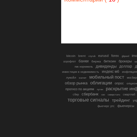
eurusd
forex
imo
bitcoin
brent
cnyrub
gbpusd
банки
биткоин
брокеры
биржа
аэрофлот
в
дивиденды
доллар
д
гмк норникель
индекс мб
инфляция
инвестиции в недвижимость
мобильный пост
лукойл
мосбир
магнит
облигации
обзор рынка
опрос
опцио
раскрытие ин
прогноз по акциям
путин
сбербанк
сбер
северсталь
смартлаб
сво
торговые сигналы
трейдинг
ук
фьючерсы
фьючерс ртс