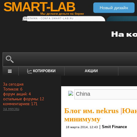
SMART-LAB
Новый дизайн
Мы делаем деньги на бирже
РЕКЛАМА • CONFA.SMART-LAB.RU
КОТИРОВКИ
АКЦИИ
За сегодня
Топиков: 6
форум акций: 4
остальные форумы: 12
комментариев: 171
за месяц
Блог им. nekrus
|
Юан
минимуму
|
Smit Finance
18 марта 2014, 12:43