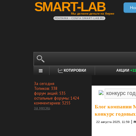
SMART-LAB
Но
Мы делаем деньги на бирже
РЕКЛАМА • CONFA.SMART-LAB.RU
КОТИРОВКИ
АКЦИИ
+1
За сегодня
Топиков: 338
форум акций: 535
остальные форумы: 1424
комментариев: 3255
Блог компании 
за месяц
конкурс годовых
|
m
22 августа 2025, 11:59