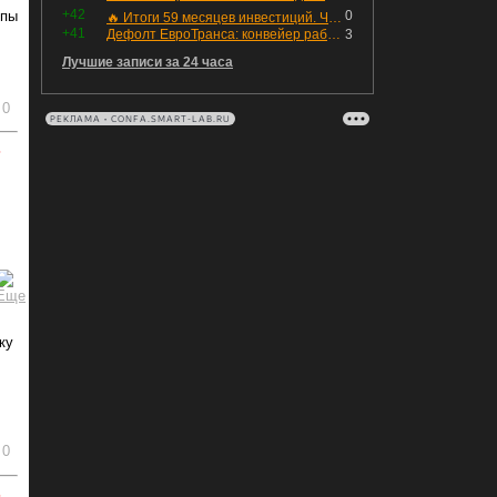
+42
ппы
0
🔥 Итоги 59 месяцев инвестиций. Что произошло с портфелем и мои дальнейшие действия. Капитал – ₽2,364 млн
+41
Дефолт ЕвроТранса: конвейер работает исправно
3
Лучшие записи за 24 часа
0
РЕКЛАМА • CONFA.SMART-LAB.RU
ь
ку
0
ь