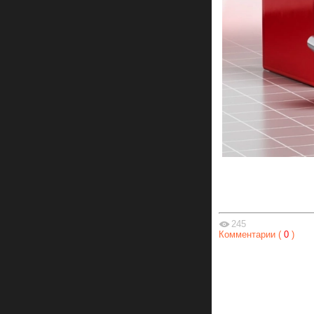
245
Комментарии (
0
)