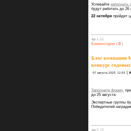
Успевайте
заполнить 
будут работать до 2
22 октября
пройдет ц
4.6К
Комментарии (
0
)
Блог компании 
конкурс годовых
|
07 августа 2025, 12:03
Заполните форму
, пр
до 25 августа.
Экспертные группы бу
Победителей наградим
9.2К