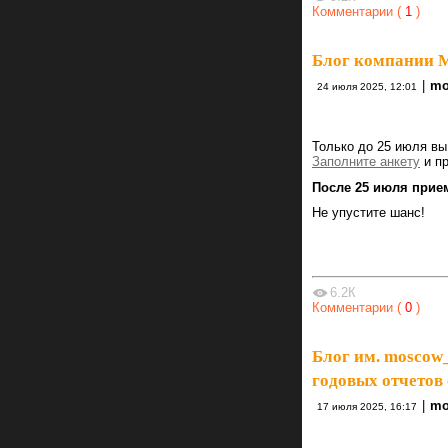
Комментарии (
1
)
Блог компании 
|
mo
24 июля 2025, 12:01
Только до 25 июля вы
Заполните анкету
и пр
После 25 июля прием
Не упустите шанс!
6.2К
Комментарии (
0
)
Блог им. moscow
годовых отчетов
|
mo
17 июля 2025, 16:17