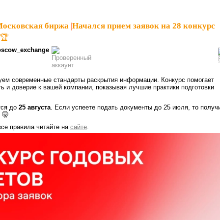
Московская биржа
|
Начался прием заявок на 28 конкурс
 🏆
scow_exchange
ем современные стандарты раскрытия информации. Конкурс помогает
ь и доверие к вашей компании, показывая лучшие практики подготовки
тся до
25 августа
. Если успеете подать документы до 25 июля, то получ
 🤫
все правила читайте на
сайте
.