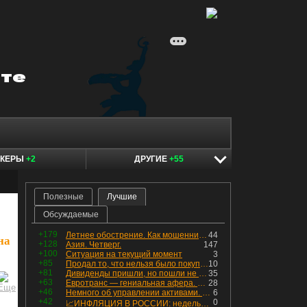
ОКЕРЫ
+2
ДРУГИЕ
+55
Полезные
Лучшие
Обсуждаемые
+179
Летнее обострение. Как мошенники пытаются подсунуть кнопку "БАБЛО" девушкам
44
на
+128
Азия. Четверг.
147
+100
Ситуация на текущий момент
3
+85
Продал то, что нельзя было покупать. Изменения в портфеле
10
+81
Дивиденды пришли, но пошли не туда
35
+63
Евротранс — гениальная афера. Собрал с инвесторов денег, выплатил дивидендов больше текущей капитализации и ушёл в дефолт
28
+46
Немного об управлении активами. Для заинтересованных
6
+42
0
📈ИНФЛЯЦИЯ В РОССИИ: недельная дефляция, но в годовом выражении рост 😢