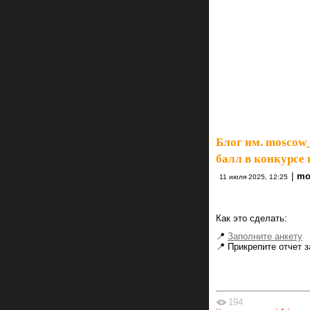
Блог им. moscow
балл в конкурсе 
|
mo
11 июля 2025, 12:25
Как это сделать:
📍
Заполните анкету
📍 Прикрепите отчет 
194