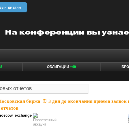
вый дизайн
18
ОБЛИГАЦИИ
+49
БР
Московская биржа
|
⏰ 3 дня до окончания приема заявок 
 отчетов
oscow_exchange