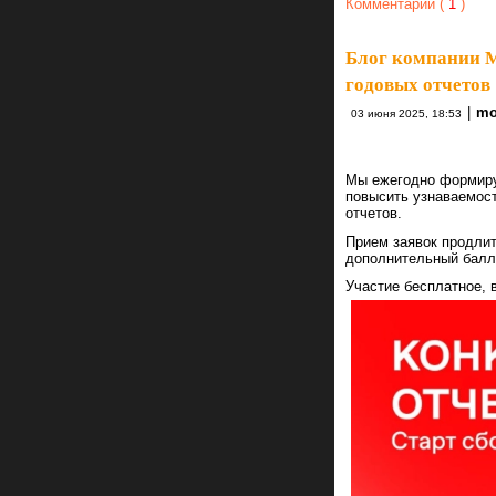
Комментарии (
1
)
Блог компании 
годовых отчетов
|
mo
03 июня 2025, 18:53
Мы ежегодно формиру
повысить узнаваемост
отчетов.
Прием заявок продли
дополнительный балл
Участие бесплатное, 