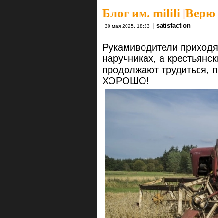
Блог им. milili
|
Верю 
|
satisfaction
30 мая 2025, 18:33
Рукамиводители приходят
наручниках, а крестьянск
продолжают трудиться, п
ХОРОШО!