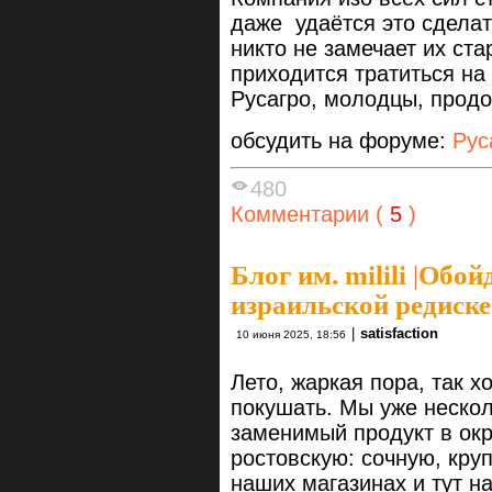
даже удаётся это сделат
никто не замечает их ста
приходится тратиться н
Русагро, молодцы, продо
обсудить на форуме:
Рус
480
Комментарии (
5
)
Блог им. milili
|
Обойд
израильской редиске
|
satisfaction
10 июня 2025, 18:56
Лето, жаркая пора, так 
покушать. Мы уже нескол
заменимый продукт в окр
ростовскую: сочную, круп
наших магазинах и тут н