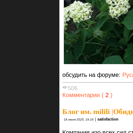
обсудить на форуме:
Рус
506
Комментарии (
2
)
Блог им. milili
|
Обидн
|
satisfaction
18 июня 2025, 19:19
Компания изо всех сил ст