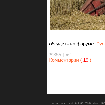
обсудить на форуме:
Рус
355
|
★1
Комментарии (
18
)
eurusd
forex
imo
bitcoin
brent
cnyrub
gbpusd