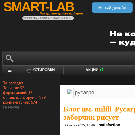
SMART-LAB
Новый дизайн
Мы делаем деньги на бирже
РЕКЛАМА • CONFA.SMART-LAB.RU
КОТИРОВКИ
АКЦИИ
+7
За сегодня
Топиков: 37
форум акций: 32
остальные форумы: 129
комментариев: 674
за месяц
Блог им. milili
|
Русаг
заборчик рисует
|
satisfaction
29 июня 2025, 18:46