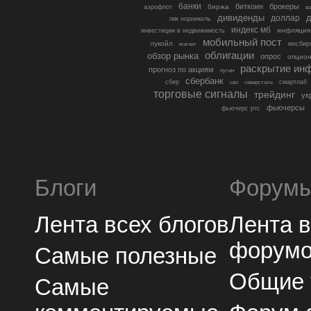
банки
биткоин
брокеры
биржа
аэрофлот
в
дивиденды
доллар
д
гмк норникель
индекс мб
инфляция
инвестиции в недвижимость
мобильный пост
лукойл
мосбир
магнит
облигации
обзор рынка
опрос
опцио
раскрытие ин
прогноз по акциям
путин
сбербанк
сбер
северсталь
смартлаб
сво
торговые сигналы
трейдинг
ук
фьючерсы
фьючерс ртс
Блоги
Форум
Лента всех блогов
Лента 
форум
Самые полезные
Общие
Самые