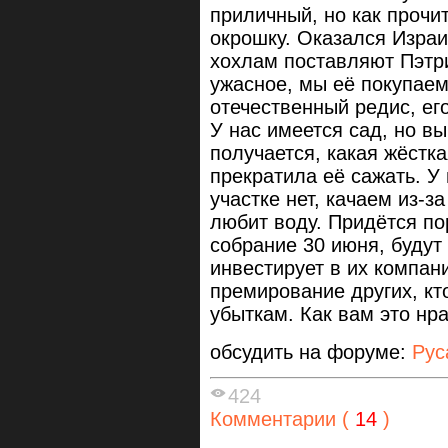
приличный, но как прочи
окрошку. Оказался Израи
хохлам поставляют Пэтри
ужасное, мы её покупаем
отечественный редис, ег
У нас имеется сад, но в
получается, какая жёстка
прекратила её сажать. У
участке нет, качаем из-з
любит воду. Придётся по
собрание 30 июня, будут
инвестирует в их компани
премирование других, кт
убыткам. Как вам это нр
обсудить на форуме:
Рус
424
Комментарии (
14
)