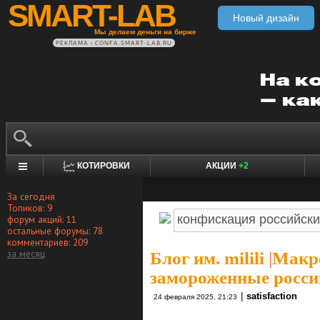
SMART-LAB
Новый дизайн
Мы делаем деньги на бирже
РЕКЛАМА • CONFA.SMART-LAB.RU
КОТИРОВКИ
АКЦИИ
+2
За сегодня
Топиков: 9
форум акций: 11
остальные форумы: 78
комментариев: 209
за месяц
Блог им. milili
|
Макро
замороженные росси
|
satisfaction
24 февраля 2025, 21:23