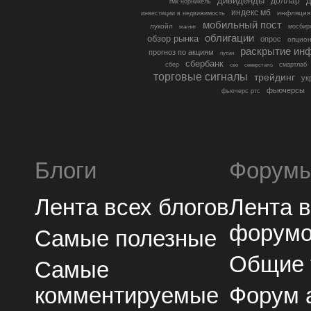
дивиденды
доллар
д
гмк норникель
индекс мб
инфляция
инвестиции в недвижимость
мобильный пост
лукойл
мосбир
магнит
облигации
обзор рынка
опрос
опцио
раскрытие ин
прогноз по акциям
путин
сбербанк
сбер
северсталь
смартлаб
сво
торговые сигналы
трейдинг
ук
фьючерсы
фьючерс ртс
Блоги
Форум
Лента всех блогов
Лента 
форум
Самые полезные
Общие
Самые
комментируемые
Форум 