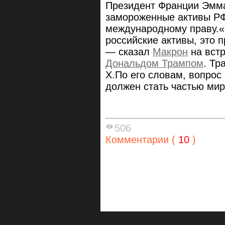
Президент Франции Эмма
замороженные активы РФ
международному праву.
российские активы, это 
— сказал
Макрон
на встр
Дональдом Трампом
. Тр
Х.По его словам, вопрос
должен стать частью ми
506
Комментарии (
10
)