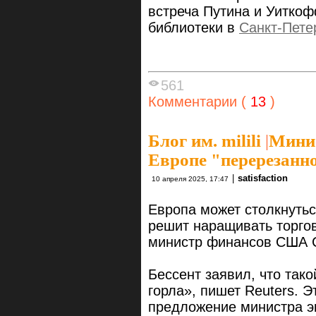
встреча Путина и Уиткоф
библиотеки в
Санкт-Пете
561
Комментарии (
13
)
Блог им. milili
|
Мини
Европе "перерезанно
|
satisfaction
10 апреля 2025, 17:47
Европа может столкнутьс
решит наращивать торго
министр финансов США Ск
Бессент заявил, что так
горла», пишет Reuters. Э
предложение министра э