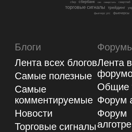
сбербанк
сбер
северсталь
смартлаб
сво
торговые сигналы
трейдинг
ук
фьючерсы
фьючерс ртс
Блоги
Форум
Лента всех блогов
Лента 
форум
Самые полезные
Общие
Самые
комментируемые
Форум 
Новости
Форум
алготре
Торговые сигналы