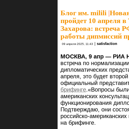
Блог им. milili
|
Новая
пройдет 10 апреля в
Захарова: встреча 
работы дипмиссий п
|
satisfaction
09 апреля 2025, 11:43
МОСКВА, 9 апр — РИА 
встреча по нормализаци
дипломатических предста
апреля, это будет второ
официальный представи
брифинге
.«Вопросы были
американских консульта
функционирования дипло
Подтверждаю, они состоя
российско-американских
на брифинге.