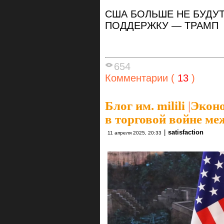
США БОЛЬШЕ НЕ БУДУ
ПОДДЕРЖКУ — ТРАМП
654
Комментарии (
13
)
Блог им. milili
|
Эконо
в торговой войне м
|
satisfaction
11 апреля 2025, 20:33