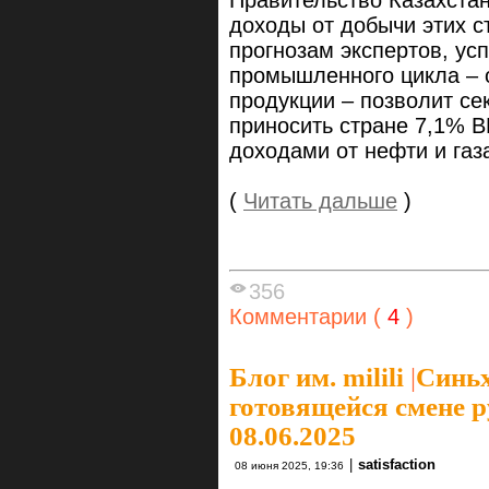
Правительство Казахста
доходы от добычи этих с
прогнозам экспертов, ус
промышленного цикла – о
продукции – позволит с
приносить стране 7,1% В
доходами от нефти и газ
(
Читать дальше
)
356
Комментарии (
4
)
Блог им. milili
|
Синьх
готовящейся смене 
08.06.2025
|
satisfaction
08 июня 2025, 19:36