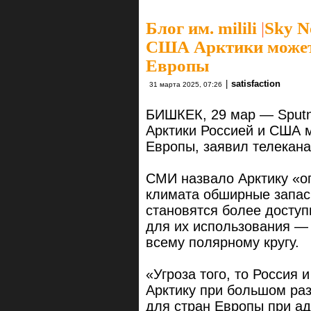
Блог им. milili
|
Sky N
США Арктики может
Европы
|
satisfaction
31 марта 2025, 07:26
БИШКЕК, 29 мар — Sputn
Арктики Россией и США 
Европы, заявил телекана
СМИ назвало Арктику «о
климата обширные запас
становятся более доступ
для их использования —
всему полярному кругу.
«Угроза того, то Россия 
Арктику при большом ра
для стран Европы при а