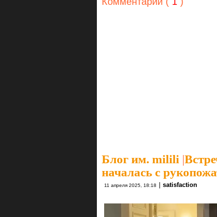
Комментарии (
1
)
Блог им. milili
|
Встре
началась с рукопож
|
satisfaction
11 апреля 2025, 18:18