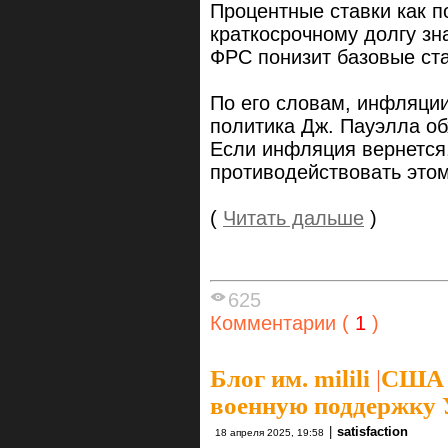
Процентные ставки как по
краткосрочному долгу зн
ФРС понизит базовые ста
По его словам, инфляции
политика Дж. Пауэлла об
Если инфляция вернется,
противодействовать этом
(
Читать дальше
)
625
Комментарии (
1
)
Блог им. milili
|
США б
военную поддержку 
|
satisfaction
18 апреля 2025, 19:58