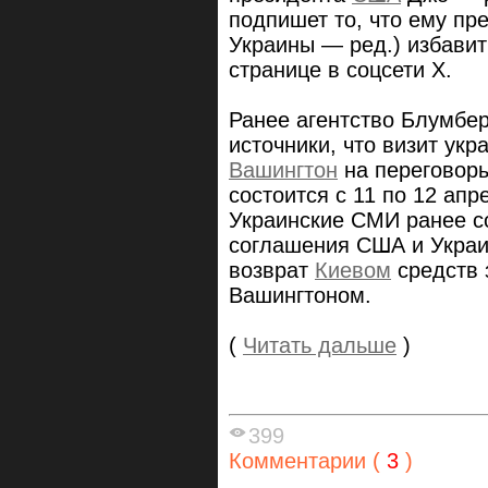
подпишет то, что ему пре
Украины — ред.) избавит
странице в соцсети X.
Ранее агентство Блумбер
источники, что визит укр
Вашингтон
на переговоры
состоится с 11 по 12 апр
Украинские СМИ ранее с
соглашения США и Украи
возврат
Киевом
средств 
Вашингтоном.
(
Читать дальше
)
399
Комментарии (
3
)