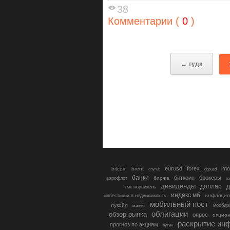
38
Комментарии (
0
)
← туда
eurusd
forex
imo
bitcoin
brent
cnyrub
gbpusd
банки
биткоин
брокеры
биржа
аэрофлот
в
дивиденды
доллар
д
гмк норникель
индекс мб
инфляция
инвестиции в недвижимость
мобильный пост
лукойл
мосбир
магнит
облигации
обзор рынка
опрос
опцио
раскрытие ин
прогноз по акциям
путин