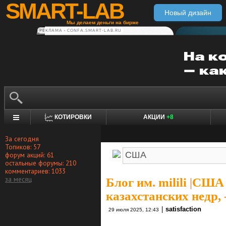
SMART-LAB
Новый дизайн
Мы делаем деньги на бирже
РЕКЛАМА • CONFA.SMART-LAB.RU
КОТИРОВКИ
АКЦИИ
+8
За сегодня
Топиков: 57
форум акций: 61
остальные форумы: 210
комментариев: 1033
за месяц
Блог им. milili
|
США п
казахстанских недр,
|
satisfaction
29 июля 2025, 12:43