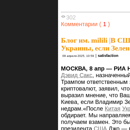
302
Комментарии (
1
)
Блог им. milili
|
В США
Украины, если Зелен
|
satisfaction
09 апреля 2025, 10:59
МОСКВА, 8 апр — РИА 
Дэвид Сакс
, назначенн
Трампом ответственным 
криптовалют, заявил, чт
выразил мнение, что Ваш
Киева, если Владимир Зе
недрам.«После
Китая
Ук
обдирает. Мы направляе
получаем взамен. Это бы
президента
США
Джо — р