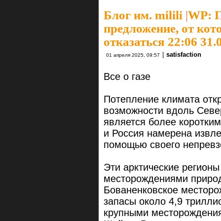
Блог им. milili
|
WP: 
предложение, от кото
отказаться 22:06 31.
|
satisfaction
01 апреля 2025, 09:57
Все о газе
Потепление климата отк
возможности вдоль Север
является более коротки
и Россия намерена извле
помощью своего непревз
Эти арктические регионы
месторождениями природ
Бованенковское месторо
запасы около 4,9 трилли
крупными месторождения