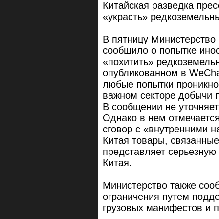
Китайская разведка прес
«украсть» редкоземельн
В пятницу Министерство 
сообщило о попытке ино
«похитить» редкоземель
опубликованном в WeCha
любые попытки проникно
важном секторе добычи 
В сообщении не уточняетс
Однако в нем отмечается
сговор с «внутренними н
Китая товары, связанны
представляет серьезную 
Китая.
Министерство также соо
ограничения путем подде
грузовых манифестов и п