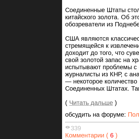
Соединенные Штаты стол
китайского золота. Об э
обозреватели из Поднеб
США являются классичес
стремящейся к извлечен
доходит до того, что су
свой золотой запас на х
испытывают проблемы с 
журналисты из КНР, с ан
— некоторое количество 
Соединенных Штатах. Та
(
Читать дальше
)
обсудить на форуме:
Пол
339
Комментарии (
6
)