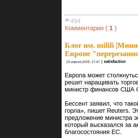
494
Комментарии (
1
)
Блог им. milili
|
Мини
Европе "перерезанно
|
satisfaction
10 апреля 2025, 17:47
Европа может столкнутьс
решит наращивать торго
министр финансов США Ск
Бессент заявил, что так
горла», пишет Reuters. Э
предложение министра э
который высказался за а
благосостояния ЕС.