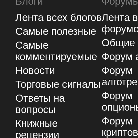
Блоги
Форум
Лента всех блогов
Лента 
форум
Самые полезные
Общие
Самые
комментируемые
Форум 
Новости
Форум
алготре
Торговые сигналы
Форум
Ответы на
опцион
вопросы
Форум
Книжные
крипто
рецензии