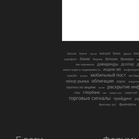
eurusd
forex
imo
bitcoin
brent
cnyrub
gbpusd
банки
биткоин
брокеры
биржа
аэрофлот
в
дивиденды
доллар
д
гмк норникель
индекс мб
инфляция
инвестиции в недвижимость
мобильный пост
лукойл
мосбир
магнит
облигации
обзор рынка
опрос
опцио
раскрытие ин
прогноз по акциям
путин
сбербанк
сбер
северсталь
смартлаб
сво
торговые сигналы
трейдинг
ук
фьючерсы
фьючерс ртс