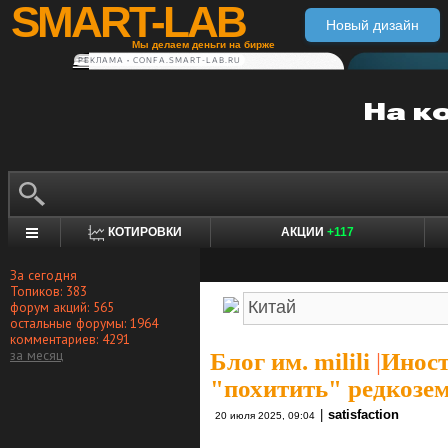
SMART-LAB
Новый дизайн
Мы делаем деньги на бирже
РЕКЛАМА • CONFA.SMART-LAB.RU
КОТИРОВКИ
АКЦИИ
+117
За сегодня
Топиков: 383
форум акций: 565
остальные форумы: 1964
комментариев: 4291
за месяц
Блог им. milili
|
Иност
"похитить" редкозе
|
satisfaction
20 июля 2025, 09:04