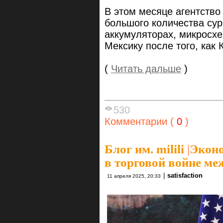
В этом месяце агентство
большого количества су
аккумуляторах, микросхе
Мексику после того, как 
(
Читать дальше
)
530
Комментарии (
0
)
Блог им. milili
|
Эконо
в торговой войне м
|
satisfaction
11 апреля 2025, 20:33