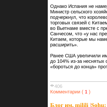
Однако Испания не намер
Министр сельского хозяй
подчеркнул, что королев
торговых связей с Китае
во Вьетнаме вместе с п
Санчесом, что «у нас пр
Китаем, которые мы наме
расширить».
Ранее США увеличили им
до 104% из-за неснятых 
«бороться до конца» пр
406
Комментарии (
1
)
Блог им. milili
|
Sohu: