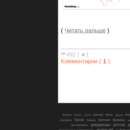
(
Читать дальше
)
492
|
★1
Комментарии (
1
)
eurusd
forex
imo
bitcoin
brent
cnyrub
gbpusd
банки
биткоин
брокеры
биржа
аэрофлот
в
дивиденды
доллар
д
гмк норникель
индекс мб
инфляция
инвестиции в недвижимость