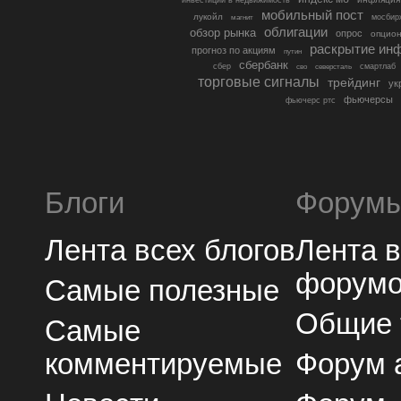
мобильный пост
лукойл
мосбир
магнит
облигации
обзор рынка
опрос
опцио
раскрытие ин
прогноз по акциям
путин
сбербанк
сбер
северсталь
смартлаб
сво
торговые сигналы
трейдинг
ук
фьючерсы
фьючерс ртс
Блоги
Форум
Лента всех блогов
Лента 
форум
Самые полезные
Общие
Самые
комментируемые
Форум 