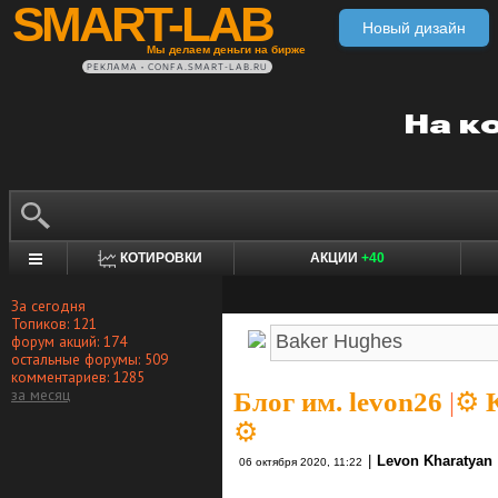
SMART-LAB
Новый дизайн
Мы делаем деньги на бирже
РЕКЛАМА • CONFA.SMART-LAB.RU
КОТИРОВКИ
АКЦИИ
+40
За сегодня
Топиков: 121
форум акций: 174
остальные форумы: 509
комментариев: 1285
за месяц
Блог им. levon26
|
⚙️ 
⚙️
|
Levon Kharatyan
06 октября 2020, 11:22