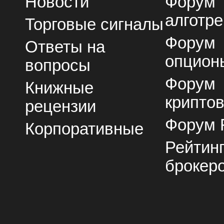
Новости
Форум
алготре
Торговые сигналы
Форум
Ответы на
опцион
вопросы
Форум
Книжные
крипто
рецензии
Форум 
Корпоративные
Рейтин
брокер