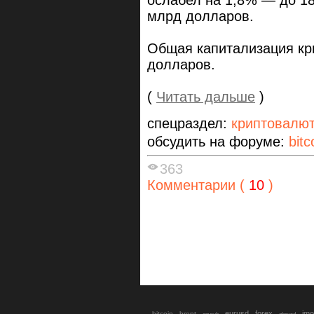
ослабел на 1,8% — до 18
млрд долларов.
Общая капитализация кри
долларов.
(
Читать дальше
)
спецраздел:
криптовалю
обсудить на форуме:
bitc
363
Комментарии (
10
)
eurusd
forex
imo
bitcoin
brent