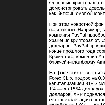
Основные криптовалюты 
демонстрировать доволь
как биткоин смог обнови
При этом новостной фон
позитивный. Например, с
компания PayPal приобре
хранения криптовалют. С
долларов. PayPal проявил
конце прошлого года сор
Кроме того, компания A
блокчейн-платформу Ama
На фоне этих новостей к
Forex Club, подрос на 0
капитализацией 918,3 м
1% — до 1554 долларов 
долларов. XRP поднялся 
его капитализация состав