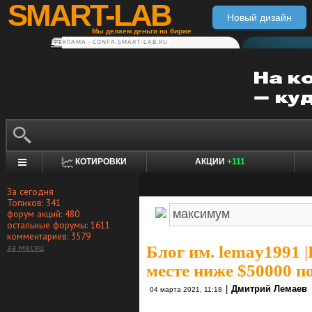
SMART-LAB
Новый дизайн
Мы делаем деньги на бирже
РЕКЛАМА • CONFA.SMART-LAB.RU
КОТИРОВКИ
АКЦИИ
+111
За сегодня
Топиков: 341
форум акций: 480
остальные форумы: 1611
комментариев: 3579
за месяц
Блог им. lemay1991
|
месте ниже $50000 п
|
Дмитрий Лемаев
04 марта 2021, 11:18