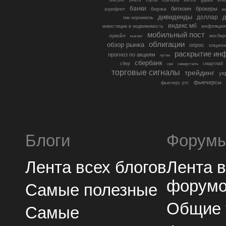
cnyrub
gbpusd
банки
биткоин
брокеры
биржа
аэрофлот
в
дивиденды
доллар
д
гмк норникель
индекс мб
инфляция
инвестиции в недвижимость
мобильный пост
лукойл
мосбир
магнит
облигации
обзор рынка
опрос
опцио
раскрытие ин
прогноз по акциям
путин
сбербанк
сбер
северсталь
смартлаб
сво
торговые сигналы
трейдинг
ук
фьючерсы
фьючерс ртс
Блоги
Форум
Лента всех блогов
Лента 
форум
Самые полезные
Общие
Самые