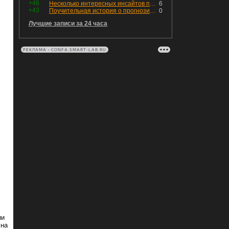
+46
Несколько интересных инсайтов по "Озону"
6
+43
Поучительная история о прогнозировании
0
Лучшие записи за 24 часа
РЕКЛАМА • CONFA.SMART-LAB.RU
ии
 на