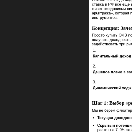
ставка в РФ все еще 
живет ожиданиями цик
арбитража», которая 
инструментов.
Концепция: Заче
Просто купить ОФЗ п
получить доходность 
задействовать три ры
Капитальный доход
Дешевое плечо
в вал
Динамический хедж
Шаг 1: Выбор «
Мы не берем флоате
Текущая доходнос
Скрытый потенци
растет на 7–9% за 