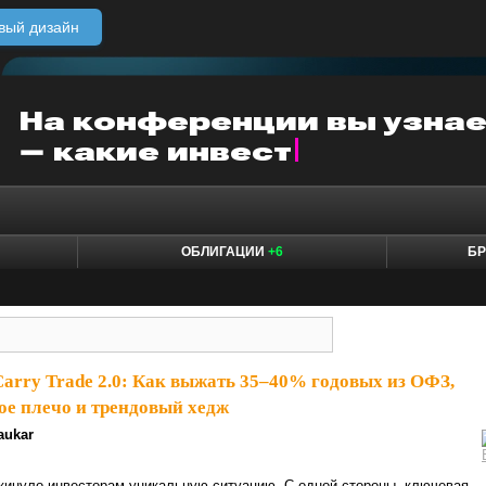
вый дизайн
ОБЛИГАЦИИ
+6
БР
Carry Trade 2.0: Как выжать 35–40% годовых из ОФЗ,
ое плечо и трендовый хедж
aukar
кинуло инвесторам уникальную ситуацию. С одной стороны, ключевая