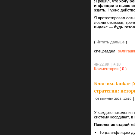
Я решил, что
хочу бо
инфляции и выше и
ждать. Нужно действо
Я протестировал сотн
ловлю отскоков, тре
индекс — будь готов
(
Читать дальше
)
спецраздел:
облигаци
22.9К
|
★10
Комментарии (
0
)
Блог им. laukar
|
стратегии: истор
|
06 сентября 2025, 13:19
У каждого поколения 
систему координат, в
Поколение старой жёс
Тогда инфляцию ду