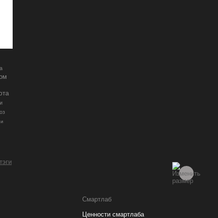
а
ром
юта
и
оз
ии
 тэги
Смартлаб
Ценности смартлаба