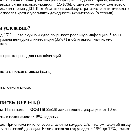
держится на высоких уровнях (~15-16%), с другой — рынок уже вовсю
ла смягчения ДКП. В этой статье я разберу стратегию «синтетического
позволяет кратно увеличить доходность безрисковых (в теории)
м усложнять?
од 15% — это скучно и едва покрывает реальную инфляцию. Чтобы
уровня венчурных инвестиций (35%+) в облигациях, нам нужно
чага:
от роста цены длинных облигаций.
юте с низкой ставкой (юань).
валютного риска.
ракеты» (ОФЗ-ПД)
ры. Наша цель —
ОФЗ-ПД 26238
или аналоги с дюрацией от 10 лет.
ть к погашению:
~15% годовых.
ал:
При снижении ключевой ставки на каждые 1%, «тело» такой облигац
счет высокой дюрации. Если ставка за год упадет с 16% до 12%, только