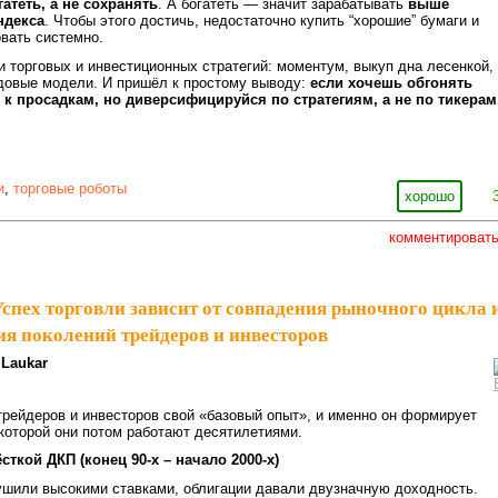
гатеть, а не сохранять
. А богатеть — значит зарабатывать
выше
ндекса
. Чтобы этого достичь, недостаточно купить “хорошие” бумаги и
вать системно.
и торговых и инвестиционных стратегий: моментум, выкуп дна лесенкой,
ндовые модели. И пришёл к простому выводу:
если хочешь обгонять
 к просадкам, но диверсифицируйся по стратегиям, а не по тикерам
и
,
торговые роботы
хорошо
комментироват
Успех торговли зависит от совпадения рыночного цикла 
ия поколений трейдеров и инвесторов
Laukar
трейдеров и инвесторов свой «базовый опыт», и именно он формирует
 которой они потом работают десятилетиями.
ткой ДКП (конец 90-х – начало 2000-х)
шили высокими ставками, облигации давали двузначную доходность.