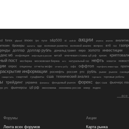
акции
s&p500
sd
forex
imoex
аналитик
si
gbpusd
ipo
nyse
usdrub
алроса
анализ
газп
иткоин
брокеры
втб
вопрос
валюта
вдо
волновая разметка
волновой анализ
газ
денды
золото
инвестиции
доллар
доллар рубль
дональд трамп
евро
криптовал
декс мб
инфляция
китай
ключевая ставка цб рф
кризис
инфляция в россии
ный пост
нефть
новост
московская биржа
мосбиржа
мтс
натуральный газ
новатэк
ции
оффтоп
опрос
прогн
опционы
отчеты мсфо
офз
портфель инвестора
отчеты рсбу
раскрытие информации
рубль
роснефть
россия
ртс
рынок
санкц
рынки
сша
технический анализ
сущфакты
торговые роботы
северсталь
смартлаб
торговля
лы
трейдинг
форекс
украина
фьючерс mix
фондовый рынок
фрс сша
финансы
цб рф
фьючерсы
экономика
рс ртс
экономика россии
юмор
яндекс
....все
Форумы
Акции
Лента всех форумов
Карта рынка