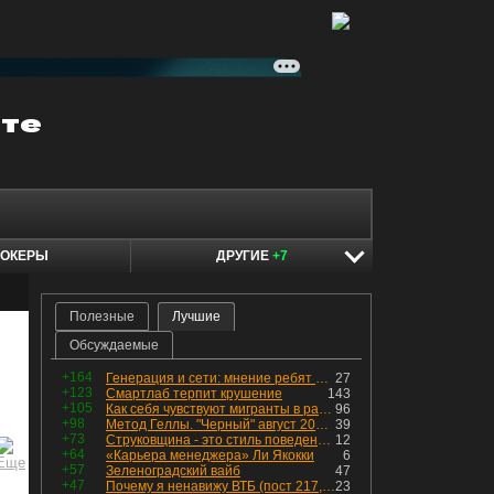
ОКЕРЫ
ДРУГИЕ
+7
Полезные
Лучшие
Обсуждаемые
+164
Генерация и сети: мнение ребят из индустрии
27
+123
Смартлаб терпит крушение
143
+105
Как себя чувствуют мигранты в раю, в который они так стремились
96
+98
Метод Геллы. "Черный" август 2026 - быть или не быть?
39
+73
Струковщина - это стиль поведения, известный всем в секторе золотодобычи.
12
+64
«Карьера менеджера» Ли Якокки
6
+57
Зеленоградский вайб
47
+47
Почему я ненавижу ВТБ (пост 217, 12+)
23