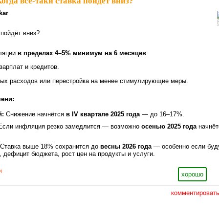
Когда всё-таки ставка пойдёт вниз?
kar
 пойдёт вниз?
ляции
в пределах 4–5% минимум на 6 месяцев
.
зарплат и кредитов.
ых расходов или перестройка на менее стимулирующие меры.
ени:
й:
Снижение начнётся
в IV квартале 2025 года
— до 16–17%.
сли инфляция резко замедлится — возможно
осенью 2025 года
начнёт
Ставка выше 18% сохранится до
весны 2026 года
— особенно если буд
, дефицит бюджета, рост цен на продукты и услуги.
и
хорошо
комментироват