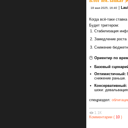
Блог им. laukar
|
|
Lau
18 мая 2025, 16:40
Когда всё-таки ставка
Будет триггером:
Стабилизация инф
Замедление роста 
Снижение бюджетн
🕒
Ориентир по врем
Базовый сценари
Оптимистичный:
Е
снижение раньше.
Консервативный:
шоки: девальвация
спецраздел:
облигаци
1.1К
Комментарии (
10
)