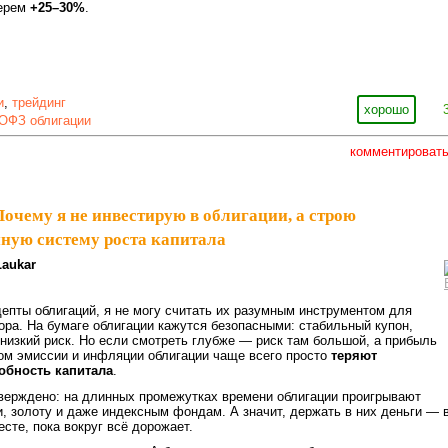
берем
+25–30%
.
и
,
трейдинг
хорошо
ОФЗ облигации
комментироват
Почему я не инвестирую в облигации, а строю
ную систему роста капитала
Laukar
депты облигаций, я не могу считать их разумным инструментом для
ора. На бумаге облигации кажутся безопасными: стабильный купон,
 низкий риск. Но если смотреть глубже — риск там большой, а прибыль
ом эмиссии и инфляции облигации чаще всего просто
теряют
обность капитала
.
верждено: на длинных промежутках времени облигации проигрывают
, золоту и даже индексным фондам. А значит, держать в них деньги — 
есте, пока вокруг всё дорожает.