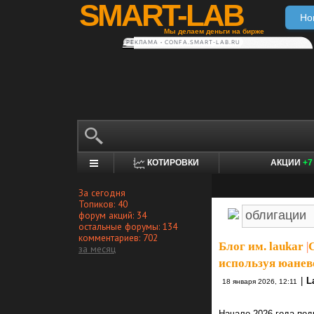
SMART-LAB
Но
Мы делаем деньги на бирже
РЕКЛАМА • CONFA.SMART-LAB.RU
КОТИРОВКИ
АКЦИИ
+7
За сегодня
Топиков: 40
форум акций: 34
остальные форумы: 134
комментариев: 702
Блог им. laukar
|
за месяц
используя юанев
|
L
18 января 2026, 12:11
Начало 2026 года под