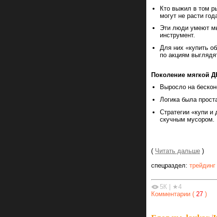
Кто выжил в том ры
могут не расти год
Эти люди умеют мы
инструмент.
Для них «купить о
по акциям выглядя
Поколение мягкой ДК
Выросло на бескон
Логика была прост
Стратегии «купи и
скучным мусором.
(
Читать дальше
)
спецраздел:
трейдинг
5К
|
★4
Комментарии (
27
)