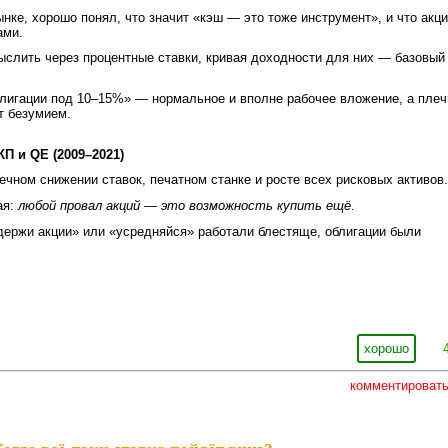
нке, хорошо понял, что значит «кэш — это тоже инструмент», и что акц
ами.
слить через процентные ставки, кривая доходности для них — базовый
блигации под 10–15%» — нормальное и вполне рабочее вложение, а плеч
т безумием.
П и QE (2009–2021)
ечном снижении ставок, печатном станке и росте всех рисковых активов.
ая:
любой провал акций — это возможность купить ещё
.
 держи акции» или «усредняйся» работали блестяще, облигации были
хорошо
комментироват