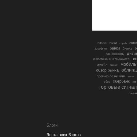
euru
bitcoin
brent
cnyrub
банки
б
биржа
аэрофлот
диви
гмк норникель
ин
инвестиции в недвижимость
мобиль
лукойл
магнит
облига
обзор рынка
прогноз по акциям
путин
сбербанк
сбер
сво
торговые сигна
фьюче
Блоги
Лента всех блогов