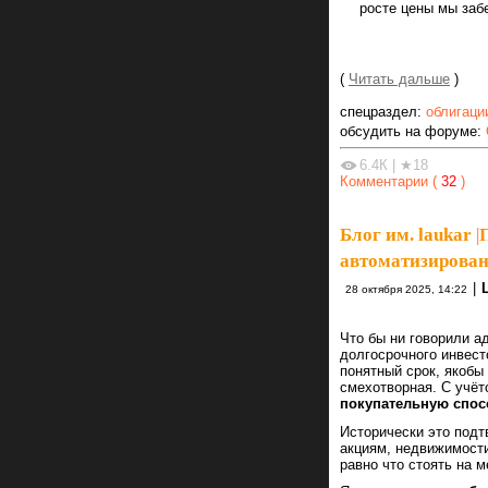
росте цены мы за
(
Читать дальше
)
спецраздел:
облигаци
обсудить на форуме:
6.4К
|
★18
Комментарии (
32
)
Блог им. laukar
|
автоматизирован
|
28 октября 2025, 14:22
Что бы ни говорили а
долгосрочного инвест
понятный срок, якобы
смехотворная. С учёт
покупательную спос
Исторически это подт
акциям, недвижимости
равно что стоять на м