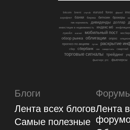
eurusd
forex
imo
bitcoin
brent
cnyrub
gbpusd
банки
биткоин
брокеры
биржа
аэрофлот
в
дивиденды
доллар
д
гмк норникель
индекс мб
инфляция
инвестиции в недвижимость
мобильный пост
лукойл
мосбир
магнит
облигации
обзор рынка
опрос
опцио
раскрытие ин
прогноз по акциям
путин
сбербанк
сбер
северсталь
смартлаб
сво
торговые сигналы
трейдинг
ук
фьючерсы
фьючерс ртс
Блоги
Форум
Лента всех блогов
Лента 
форум
Самые полезные