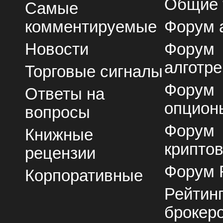
Общие
Самые
комментируемые
Форум 
Новости
Форум
алготре
Торговые сигналы
Форум
Ответы на
опцион
вопросы
Форум
Книжные
крипто
рецензии
Форум 
Корпоративные
Рейтин
брокер