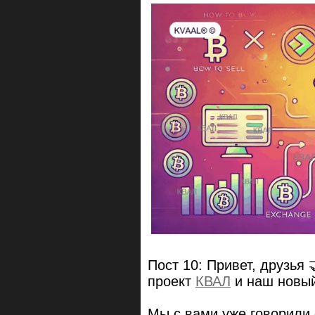
Пост 10: Привет, друзья 
проект
КВАЛ
и наш новы
Мы с вами уже говорили о