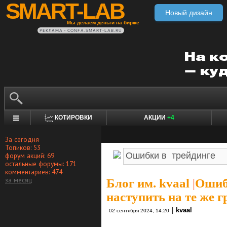
SMART-LAB
Новый дизайн
Мы делаем деньги на бирже
РЕКЛАМА • CONFA.SMART-LAB.RU
КОТИРОВКИ
АКЦИИ
+4
За сегодня
Топиков: 53
форум акций: 69
остальные форумы: 171
комментариев: 474
за месяц
Блог им. kvaal
|
Ошиб
наступить на те же 
|
kvaal
02 сентября 2024, 14:20