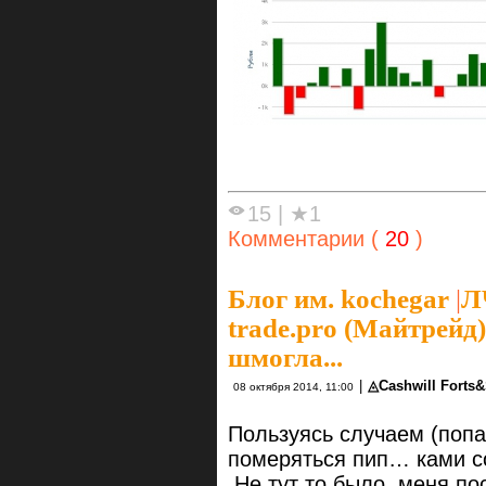
15
|
★1
Комментарии (
20
)
Блог им. kochegar
|
Л
trade.pro (Майтрейд)
шмогла...
|
◬Cashwill Forts
08 октября 2014, 11:00
Пользуясь случаем (попа
померяться пип… ками с
Не тут то было, меня по