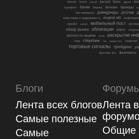
eurusd
forex
imo
bitcoin
brent
cnyrub
gbpusd
банки
биткоин
брокеры
биржа
аэрофлот
в
дивиденды
доллар
д
гмк норникель
индекс мб
инфляция
инвестиции в недвижимость
мобильный пост
лукойл
мосбир
магнит
облигации
обзор рынка
опрос
опцио
раскрытие ин
прогноз по акциям
путин
сбербанк
сбер
северсталь
смартлаб
сво
торговые сигналы
трейдинг
ук
фьючерсы
фьючерс ртс
Блоги
Форум
Лента всех блогов
Лента 
форум
Самые полезные
Общие
Самые