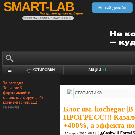
SMART-LAB
Новый дизайн
Мы делаем деньги на бирже
РЕКЛАМА • CONFA.SMART-LAB.RU
КОТИРОВКИ
АКЦИИ
+1
За сегодня
Топиков: 3
форум акций: 6
остальные форумы: 48
комментариев: 112
за месяц
Блог им. kochegar
|
В
ПРОГРЕСС!!! Казалос
+400%, а эффекта нол
|
◬Cashwill Forts&
10 марта 2016, 08:11