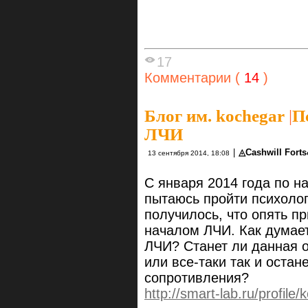
17
Комментарии (
14
)
Блог им. kochegar
|
П
ЛЧИ
|
◬Cashwill Fort
13 сентября 2014, 18:08
С января 2014 года по н
пытаюсь пройти психолог
получилось, что опять п
началом ЛЧИ. Как думает
ЛЧИ? Станет ли данная о
или все-таки так и остан
сопротивления?
http://smart-lab.ru/profile/