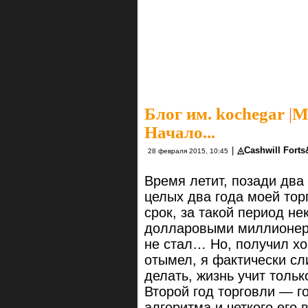
Блог им. kochegar
|
М
Начало...
|
◬Cashwill Fort
28 февраля 2015, 10:45
Время летит, позади два 
целых два года моей то
срок, за такой период н
долларовыми миллионерам
не стал… Но, получил хо
отымел, я фактически сл
делать, жизнь учит толь
Второй год торговли — го
алгоритма и четкого его 