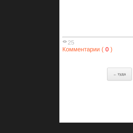
25
Комментарии (
0
)
← туда