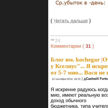
(
Читать дальше
)
24
Комментарии (
31
)
Блог им. kochegar
|
О
у Кселиус"... Я искре
от 5-7 мио... Вася не 
|
◬Cashwill Fort
12 сентября 2014, 18:15
Я искренне радуюсь когда
мио, имеют реальную воз
доход обычного
бюджетника, типа учите