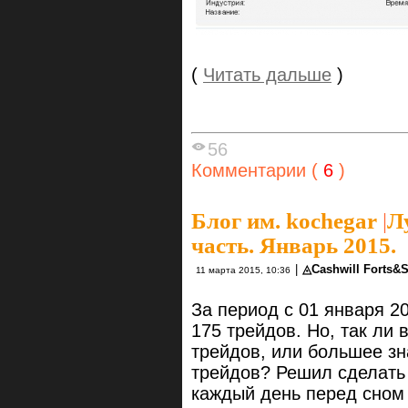
(
Читать дальше
)
56
Комментарии (
6
)
Блог им. kochegar
|
Л
часть. Январь 2015.
|
◬Cashwill Forts&
11 марта 2015, 10:36
За период с 01 января 2
175 трейдов. Но, так ли
трейдов, или большее з
трейдов? Решил сделать
каждый день перед сном 