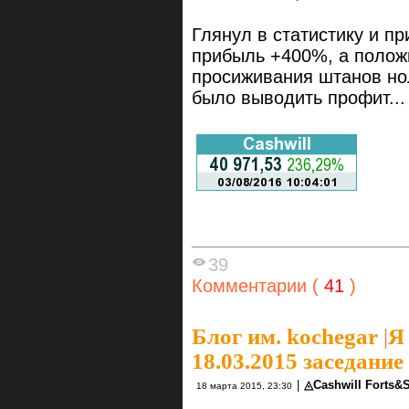
Глянул в статистику и п
прибыль +400%, а полож
просиживания штанов нол
было выводить профит...
39
Комментарии (
41
)
Блог им. kochegar
|
Я
18.03.2015 заседани
|
◬Cashwill Forts&
18 марта 2015, 23:30