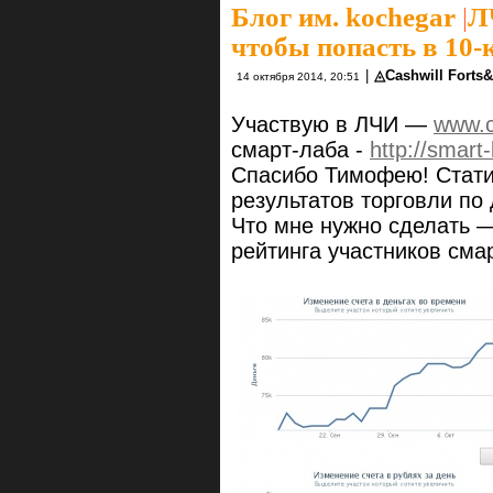
Блог им. kochegar
|
Л
чтобы попасть в 10-к
|
◬Cashwill Forts
14 октября 2014, 20:51
Участвую в ЛЧИ —
www.c
смарт-лаба -
http://smart-
Спасибо Тимофею! Стати
результатов торговли по
Что мне нужно сделать —
рейтинга участников сма