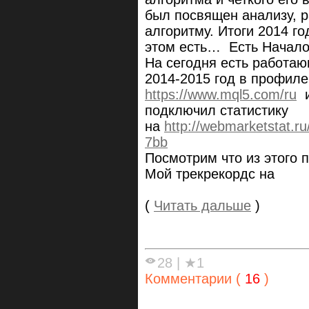
был посвящен анализу, р
алгоритму. Итоги 2014 го
этом есть… Есть Начало
На сегодня есть работаю
2014-2015 год в профиле
https://www.mql5.com/ru
и
подключил статистику
на
http://webmarketstat.
7bb
Посмотрим что из этого 
Мой трекрекордс на
(
Читать дальше
)
28
|
★1
Комментарии (
16
)