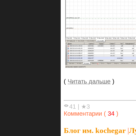
(
Читать дальше
)
41
|
★3
Комментарии (
34
)
Блог им. kochegar
|
Л