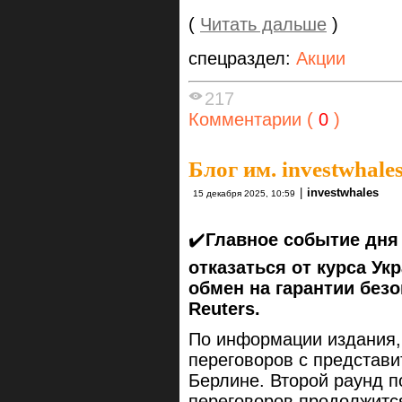
(
Читать дальше
)
спецраздел:
Акции
217
Комментарии (
0
)
Блог им. investwhale
|
investwhales
15 декабря 2025, 10:59
✔️
Главное событие дня
отказаться от курса Ук
обмен на гарантии без
Reuters.
По информации издания,
переговоров с представ
Берлине. Второй раунд п
переговоров продолжится