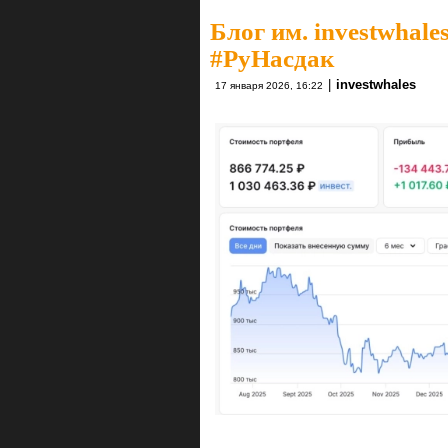
Блог им. investwhale
#РуНасдак
|
investwhales
17 января 2026, 16:22