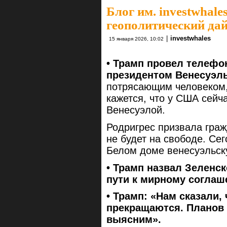
Блог им. investwhale
геополитический да
|
investwhales
15 января 2026, 10:02
• Трамп провел телефо
президентом Венесуэл
потрясающим человеком, 
кажется, что у США сейч
Венесуэлой.
Родригрес призвала граж
не будет на свободе. Се
Белом доме венесуэльск
•
Трамп назвал Зеленск
пути к мирному соглаш
• Трамп: «Нам сказали,
прекращаются. Планов к
выясним».