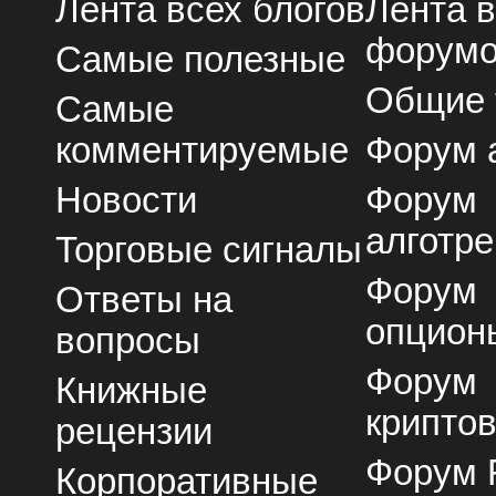
Лента всех блогов
Лента 
форум
Самые полезные
Общие
Самые
комментируемые
Форум 
Новости
Форум
алготре
Торговые сигналы
Форум
Ответы на
опцион
вопросы
Форум
Книжные
крипто
рецензии
Форум 
Корпоративные