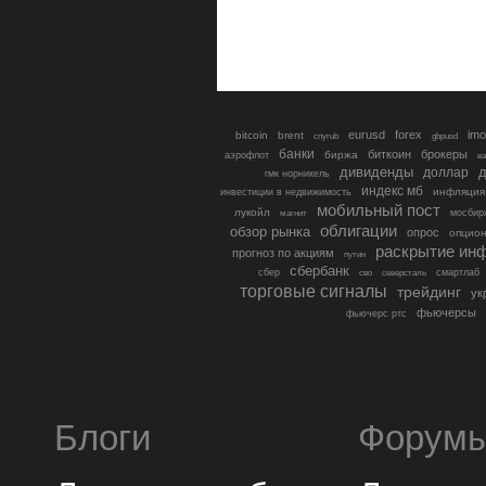
eurusd
forex
imo
bitcoin
brent
cnyrub
gbpusd
банки
биткоин
брокеры
биржа
аэрофлот
в
дивиденды
доллар
д
гмк норникель
индекс мб
инфляция
инвестиции в недвижимость
мобильный пост
лукойл
мосбир
магнит
облигации
обзор рынка
опрос
опцио
раскрытие ин
прогноз по акциям
путин
сбербанк
сбер
северсталь
смартлаб
сво
торговые сигналы
трейдинг
ук
фьючерсы
фьючерс ртс
Блоги
Форум