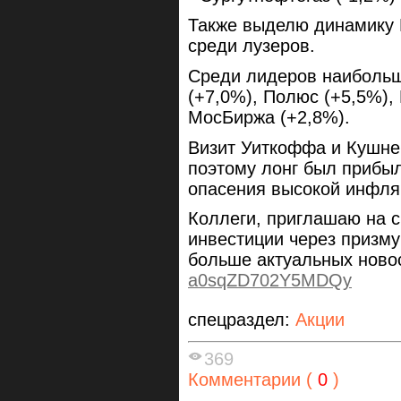
Также выделю динамику Р
среди лузеров.
Среди лидеров наиболь
(+7,0%), Полюс (+5,5%),
МосБиржа (+2,8%).
Визит Уиткоффа и Кушне
поэтому лонг был прибыл
опасения высокой инфля
Коллеги, приглашаю на с
инвестиции через призму
больше актуальных ново
a0sqZD702Y5MDQy
спецраздел:
Акции
369
Комментарии (
0
)