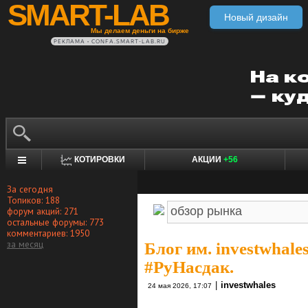
SMART-LAB
Новый дизайн
Мы делаем деньги на бирже
РЕКЛАМА • CONFA.SMART-LAB.RU
КОТИРОВКИ
АКЦИИ
+56
За сегодня
Топиков: 188
форум акций: 271
остальные форумы: 773
комментариев: 1950
за месяц
Блог им. investwhale
#РуНасдак.
|
investwhales
24 мая 2026, 17:07