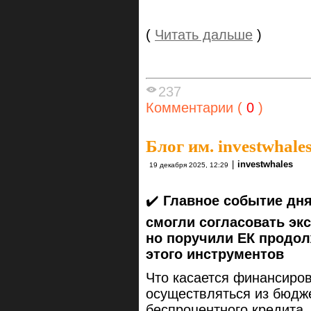
(
Читать дальше
)
237
Комментарии (
0
)
Блог им. investwhale
|
investwhales
19 декабря 2025, 12:29
✔️
Главное событие дня
смогли согласовать эк
но поручили ЕК продол
этого инструментов
Что касается финансиров
осуществляться из бюдже
беспроцентного кредита.