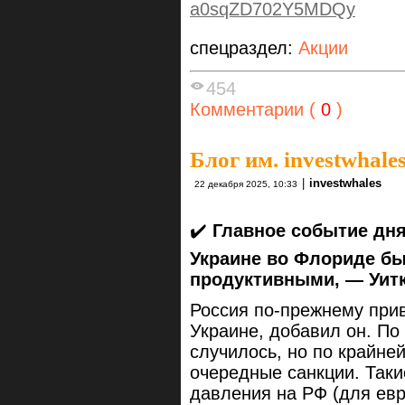
a0sqZD702Y5MDQy
спецраздел:
Акции
454
Комментарии (
0
)
Блог им. investwhale
|
investwhales
22 декабря 2025, 10:33
✔️
Главное событие дн
Украине во Флориде б
продуктивными, — Уит
Россия по-прежнему при
Украине, добавил он. По
случилось, но по крайне
очередные санкции. Таки
давления на РФ (для ев