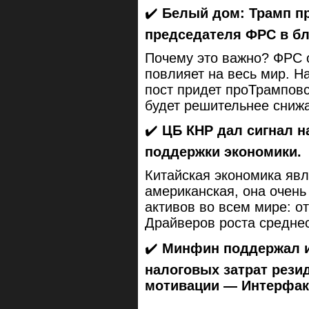
✔️
Белый дом: Трамп п
председателя ФРС в бл
Почему это важно? ФРС о
повлияет на весь мир. На
пост придет проТрамповс
будет решительнее снижа
✔️
ЦБ КНР дал сигнал н
поддержки экономики.
Китайская экономика явл
американская, она очень
активов во всем мире: от
Драйверов роста средне
✔️
Минфин поддержал и
налоговых затрат рези
мотивации — Интерфак