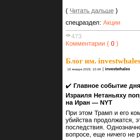
(
Читать дальше
)
спецраздел:
Акции
473
Комментарии (
0
)
Блог им. investwhale
|
investwhales
16 января 2026, 10:48
✔️
Главное событие дн
Израиля Нетаньяху поп
на Иран — NYT
При этом Трамп и его ко
убийства продолжатся, э
последствия. Однозначно
вопросе, еще ничего не 