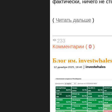
фактически, ничего не ст
(
Читать дальше
)
233
Комментарии (
0
)
Блог им. investwhale
|
investwhales
12 декабря 2025, 19:40