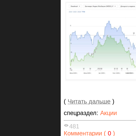
(
Читать дальше
)
спецраздел:
Акции
481
Комментарии (
0
)