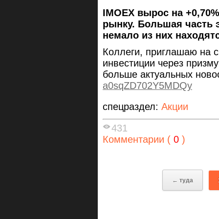
IMOEX вырос на +0,70%
рынку. Большая часть э
немало из них находятс
Коллеги, приглашаю на с
инвестиции через призму
больше актуальных ново
a0sqZD702Y5MDQy
спецраздел:
Акции
431
Комментарии (
0
)
← туда