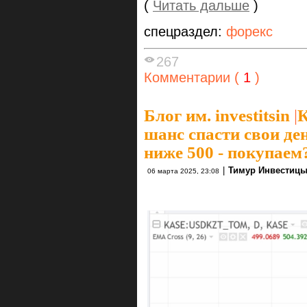
(
Читать дальше
)
спецраздел:
форекс
267
Комментарии (
1
)
Блог им. investitsin
|
К
шанс спасти свои де
ниже 500 - покупаем
|
Тимур Инвестиц
06 марта 2025, 23:08