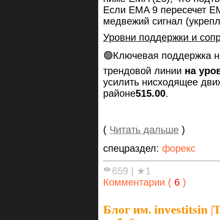
Если EMA 9 пересечет EM
медвежий сигнал (укрепл
Уровни поддержки и соп
🟢Ключевая поддержка н
трендовой линии
на уро
усилить нисходящее дви
районе
515.00
.
(
Читать дальше
)
спецраздел:
форекс
659
|
★1
Комментарии (
6
)
Блог им. investitsin
|
Т