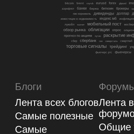
eurusd
forex
imo
bitcoin
brent
cnyrub
gbpusd
банки
биткоин
брокеры
биржа
аэрофлот
в
дивиденды
доллар
д
гмк норникель
индекс мб
инфляция
инвестиции в недвижимость
мобильный пост
лукойл
мосбир
магнит
облигации
обзор рынка
опрос
опцио
раскрытие ин
прогноз по акциям
путин
сбербанк
сбер
северсталь
смартлаб
сво
торговые сигналы
трейдинг
ук
фьючерсы
фьючерс ртс
Блоги
Форум
Лента всех блогов
Лента 
форум
Самые полезные
Общие
Самые