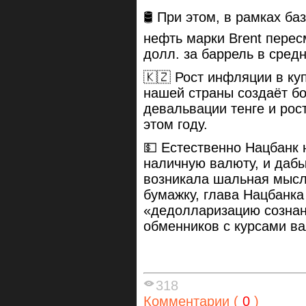
🛢 При этом, в рамках ба
нефть марки Brent перес
долл. за баррель в средн
🇰🇿 Рост инфляции в ку
нашей страны создаёт б
девальвации тенге и рост
этом году.
💵 Естественно Нацбанк 
наличную валюту, и дабы
возникала шальная мысл
бумажку, глава Нацбанк
«дедолларизацию сознан
обменников с курсами в
318
Комментарии (
0
)