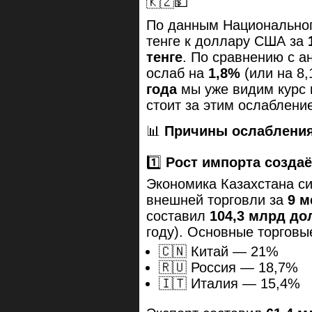
🇰🇿💵
По данным Национальног
тенге к доллару США за
тенге
. По сравнению с а
ослаб на
1,8%
(или на 8,
года
мы уже видим курс 
стоит за этим ослаблени
📊
Причины ослабления
1️⃣
Рост импорта создаё
Экономика Казахстана си
внешней торговли за
9 м
составил
104,3 млрд д
году). Основные торговы
🇨🇳 Китай — 21%
🇷🇺 Россия — 18,7%
🇮🇹 Италия — 15,4%