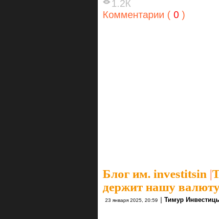
1.2К
Комментарии (
0
)
Блог им. investitsin
|
Т
держит нашу валюту 
|
Тимур Инвестиц
23 января 2025, 20:59