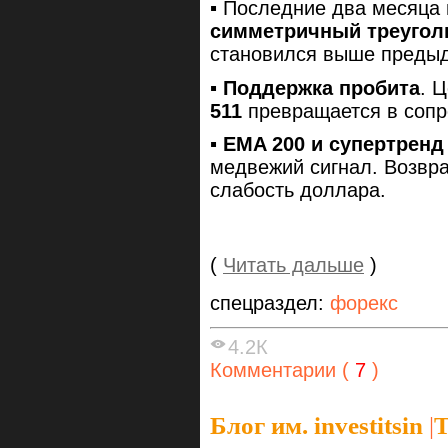
▪️ Последние два месяц
симметричный треугол
становился выше предыд
▪️ Поддержка пробита
. 
511
превращается в сопр
▪️ EMA 200 и супертрен
медвежий сигнал. Возвр
слабость доллара.
(
Читать дальше
)
спецраздел:
форекс
4.2К
Комментарии (
7
)
Блог им. investitsin
|
Т