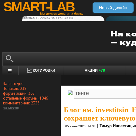
SMART-LAB
Новый дизайн
Мы делаем деньги на бирже
РЕКЛАМА • CONFA.SMART-LAB.RU
КОТИРОВКИ
АКЦИИ
+78
За сегодня
Топиков: 238
форум акций: 368
остальные форумы: 1046
комментариев: 2333
за месяц
Блог им. investitsin
|
Н
сохраняет ключевую
|
Тимур Инвестицы
05 июня 2025, 14:38