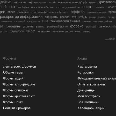
криптовал
декс мб
инфляция
китай
ключевая ставка цб рф
кризис
инфляция в россии
ный пост
нефть
новост
московская биржа
мосбиржа
мтс
натуральный газ
новатэк
ции
оффтоп
опрос
прогн
опционы
отчеты мсфо
офз
портфель инвестора
отчеты рсбу
раскрытие информации
рубль
роснефть
россия
ртс
рынок
санкц
рынки
сша
технический анализ
сущфакты
торговые роботы
северсталь
смартлаб
торговля
лы
трейдинг
форекс
украина
фьючерс mix
фондовый рынок
фрс сша
финансы
цб рф
фьючерсы
экономика
рс ртс
экономика россии
юмор
яндекс
....все
Форумы
Акции
Лента всех форумов
Карта рынка
Общие темы
Котировки
Форум акций
Фундаментальный анал
Форум алготрейдинг
Отчеты компаний
Форум опционы
Дивиденды
Форум криптовалют
Мой портфель
Форум Forex
Все компании
Рейтинг брокеров
Календарь акций