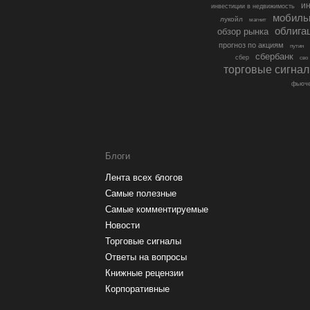
ин
инвестиции в недвижимость
мобиль
лукойл
магнит
облига
обзор рынка
прогноз по акциям
путин
сбербанк
сбер
сво
торговые сигна
фьюче
Блоги
Лента всех блогов
Самые полезные
Самые комментируемые
Новости
Торговые сигналы
Ответы на вопросы
Книжные рецензии
Корпоративные