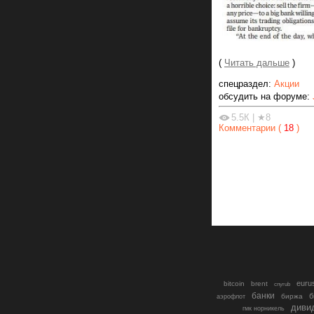
(
Читать дальше
)
спецраздел:
Акции
обсудить на форуме:
5.5К
|
★8
Комментарии (
18
)
euru
bitcoin
brent
cnyrub
банки
б
биржа
аэрофлот
диви
гмк норникель