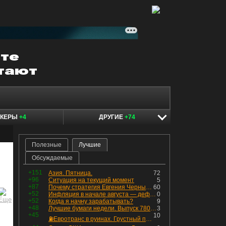
ОКЕРЫ
+4
ДРУГИЕ
+74
Полезные
Лучшие
Обсуждаемые
+151
Азия. Пятница.
72
+96
Ситуация на текущий момент
5
+87
Почему стратегия Евгения Черных приведет вас к убыткам в 2026 году
60
+52
Инфляция в начале августа — дефляция из-за топлива и плодоовощной корзины, но услуги продолжают дорожать, а рубль начал ослабевать.
0
+52
Когда я начну зарабатывать?
9
+48
Лучшие бумаги недели. Выпуск 780 – обновления для пятницы
3
+45
10
⛽️Евротранс в руинах. Грустный пост😶😞 Что изменилось в облигациях?