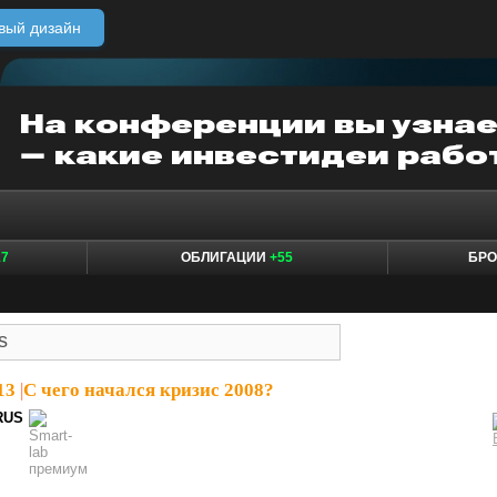
вый дизайн
17
ОБЛИГАЦИИ
+55
БР
13
|
С чего начался кризис 2008?
RUS