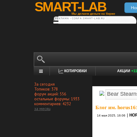
SMART-LAB
Но
Мы делаем деньги на бирже
РЕКЛАМА • CONFA.SMART-LAB.RU
КОТИРОВКИ
АКЦИИ
+1
За сегодня
Топиков: 378
форум акций: 556
остальные форумы: 1933
комментариев: 4232
Блог им. horus16
за месяц
|
HO
14 мая 2025, 16:06