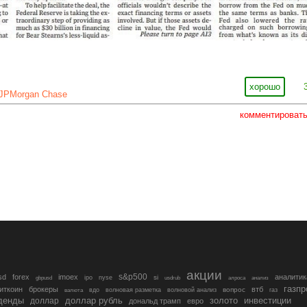
хорошо
JPMorgan Chase
комментироват
акции
s&p500
sd
forex
imoex
аналитик
si
gbpusd
ipo
nyse
usdrub
алроса
анализ
газп
иткоин
брокеры
втб
вопрос
валюта
вдо
волновая разметка
волновой анализ
газ
денды
золото
инвестиции
доллар
доллар рубль
дональд трамп
евро