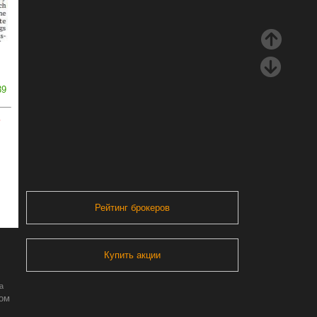
39
ь
Рейтинг брокеров
Купить акции
а
ром