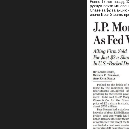
Ровно 17 лет назад, 1
рухнул почти мгновен
Chase за $2 за акцию
иначе Bear Stearns п