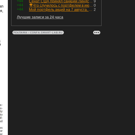
+44
Сенат США принял санкции Линдси Грэма против России
9
+44
🎥Что случилось с портфелем в июле - честный разбор / Инвестировать Просто
0
an
+44
Мой портфель акций на 7 августа. Покупки активов и реинвестирование дивидендов. Создание пассивного дохода
2
я,
Лучшие записи за 24 часа
РЕКЛАМА • CONFA.SMART-LAB.RU