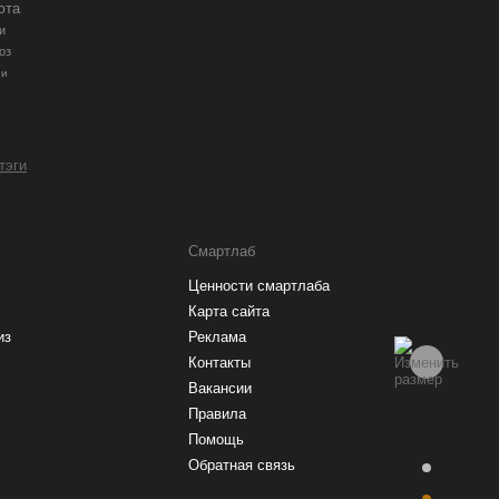
юта
и
оз
ии
 тэги
Смартлаб
Ценности смартлаба
Карта сайта
из
Реклама
Контакты
Вакансии
Правила
Помощь
Обратная связь