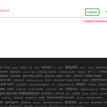
рейдинг
хорошо
комментироват
акции
s&p500
sd
forex
imoex
аналитик
si
gbpusd
ipo
nyse
usdrub
алроса
анализ
газп
иткоин
брокеры
втб
вопрос
валюта
вдо
волновая разметка
волновой анализ
газ
денды
золото
инвестиции
доллар
доллар рубль
дональд трамп
евро
криптовал
декс мб
инфляция
китай
ключевая ставка цб рф
кризис
инфляция в россии
ный пост
нефть
новост
московская биржа
мосбиржа
мтс
натуральный газ
новатэк
ции
оффтоп
опрос
прогн
опционы
отчеты мсфо
офз
портфель инвестора
отчеты рсбу
раскрытие информации
рубль
роснефть
россия
ртс
рынок
санкц
рынки
сша
технический анализ
сущфакты
торговые роботы
северсталь
смартлаб
торговля
лы
трейдинг
форекс
украина
фьючерс mix
фондовый рынок
фрс сша
финансы
цб рф
фьючерсы
экономика
рс ртс
экономика россии
юмор
яндекс