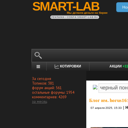
SMART-LAB
Но
Мы делаем деньги на бирже
РЕКЛАМА • CONFA.SMART-LAB.RU
КОТИРОВКИ
АКЦИИ
+1
За сегодня
Топиков: 381
форум акций: 561
остальные форумы: 1954
комментариев: 4269
Блог им. horus16
за месяц
|
07 апреля 2025, 15:33