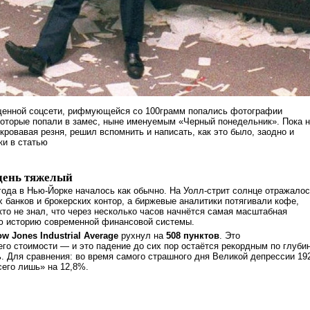
щенной соцсети, рифмующейся со 100грамм попались фотографии
которые попали в замес, ныне именуемым «Черный понедельник». Пока 
кровавая резня, решил вспомнить и написать, как это было, заодно и
ки в статью
день тяжелый
 года в Нью-Йорке началось как обычно. На Уолл-стрит солнце отражало
 банков и брокерских контор, а биржевые аналитики потягивали кофе,
кто не знал, что через несколько часов начнётся самая масштабная
сю историю современной финансовой системы.
w Jones Industrial Average
рухнул на
508 пунктов
. Это
его стоимости — и это падение до сих пор остаётся рекордным по глуби
ь. Для сравнения: во время самого страшного дня Великой депрессии 19
сего лишь» на 12,8%.