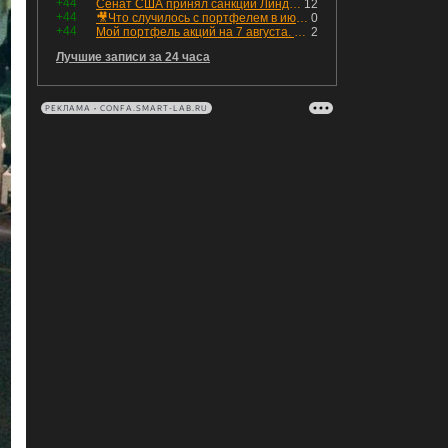
+44
Сенат США принял санкции Линдси Грэма против России
12
+44
🎥Что случилось с портфелем в июле - честный разбор / Инвестировать Просто
0
+44
Мой портфель акций на 7 августа. Покупки активов и реинвестирование дивидендов. Создание пассивного дохода
2
Лучшие записи за 24 часа
РЕКЛАМА • CONFA.SMART-LAB.RU