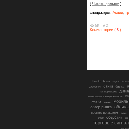
(
Читать дальше
)
спецраздел:
Акции
,
т
5К
|
★2
Комментарии (
6
)
euru
bitcoin
brent
cnyrub
банки
б
биржа
аэрофлот
диви
гмк норникель
ин
инвестиции в недвижимость
мобиль
лукойл
магнит
облига
обзор рынка
прогноз по акциям
путин
сбербанк
сбер
сво
торговые сигна
фьюче