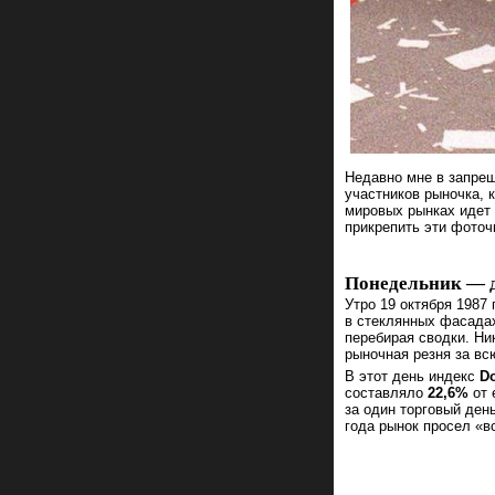
Недавно мне в запре
участников рыночка, 
мировых рынках идет 
прикрепить эти фоточ
Понедельник — 
Утро 19 октября 1987
в стеклянных фасадах
перебирая сводки. Ни
рыночная резня за в
В этот день индекс
Do
составляло
22,6%
от 
за один торговый ден
года рынок просел «в