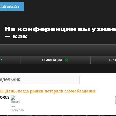
вый дизайн
17
ОБЛИГАЦИИ
+55
БР
13
|
День, когда рынки потеряли самообладание
HORUS