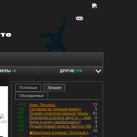
ОКЕРЫ
+4
ДРУГИЕ
+74
Полезные
Лучшие
Обсуждаемые
+151
Азия. Пятница.
72
+96
Ситуация на текущий момент
5
+87
Почему стратегия Евгения Черных приведет вас к убыткам в 2026 году
61
+52
Инфляция в начале августа — дефляция из-за топлива и плодоовощной корзины, но услуги продолжают дорожать, а рубль начал ослабевать.
0
+52
Когда я начну зарабатывать?
9
+48
Лучшие бумаги недели. Выпуск 780 – обновления для пятницы
3
+45
10
⛽️Евротранс в руинах. Грустный пост😶😞 Что изменилось в облигациях?