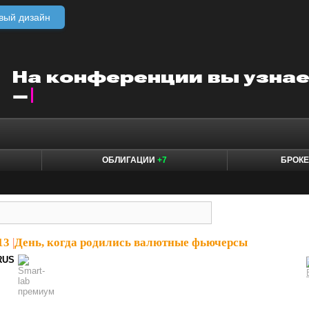
вый дизайн
ОБЛИГАЦИИ
+7
БРОК
13
|
День, когда родились валютные фьючерсы
RUS