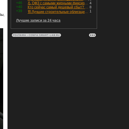
:
+46
💪 ОФЗ с самыми жирными фиксированными купонами
4
+40
Кто сейчас самый дешевый сбыт? Сводный пост по сбытовым компаниям по отчетам РСБУ за Q2 26г.
8
+39
1
🏗Лучшие строительные облигации первого эшелона
бы,
Лучшие записи за 24 часа
РЕКЛАМА • CONFA.SMART-LAB.RU