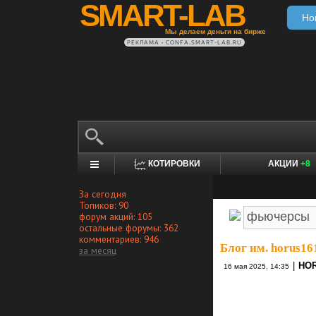
SMART-LAB
Но
Мы делаем деньги на бирже
РЕКЛАМА • CONFA.SMART-LAB.RU
КОТИРОВКИ
АКЦИИ
+8
За сегодня
Топиков: 90
форум акций: 105
остальные форумы: 362
комментариев: 946
Блог им. horus16
за месяц
|
HO
16 мая 2025, 14:35