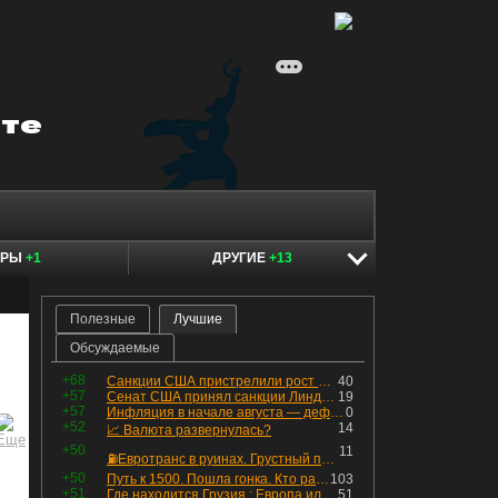
ЕРЫ
+1
ДРУГИЕ
+13
Полезные
Лучшие
Обсуждаемые
+68
Санкции США пристрелили рост акций в России
40
+57
Сенат США принял санкции Линдси Грэма против России
19
+57
Инфляция в начале августа — дефляция из-за топлива и плодоовощной корзины, но услуги продолжают дорожать, а рубль начал ослабевать.
0
+52
14
📈 Валюта развернулась?
+50
11
⛽️Евротранс в руинах. Грустный пост😶😞 Что изменилось в облигациях?
+50
Путь к 1500. Пошла гонка. Кто раньше продаст.
103
+51
Где находится Грузия : Европа или Азия
51