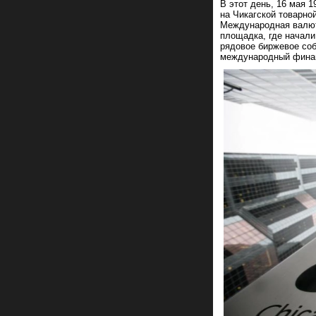
В этот день, 16 мая 
на Чикагской товарно
Международная валютн
площадка, где начали
рядовое биржевое соб
международный фина