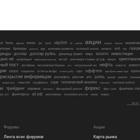
акции
s&p500
sd
forex
imoex
аналитик
si
gbpusd
ipo
nyse
usdrub
алроса
анализ
газп
иткоин
брокеры
втб
вопрос
валюта
вдо
волновая разметка
волновой анализ
газ
денды
золото
инвестиции
доллар
доллар рубль
дональд трамп
евро
криптовал
декс мб
инфляция
китай
ключевая ставка цб рф
кризис
инфляция в россии
ный пост
нефть
новост
московская биржа
мосбиржа
мтс
натуральный газ
новатэк
ции
оффтоп
опрос
прогн
опционы
отчеты мсфо
офз
портфель инвестора
отчеты рсбу
раскрытие информации
рубль
роснефть
россия
ртс
рынок
санкц
рынки
сша
технический анализ
сущфакты
торговые роботы
северсталь
смартлаб
торговля
лы
трейдинг
форекс
украина
фьючерс mix
фондовый рынок
фрс сша
финансы
цб рф
фьючерсы
экономика
рс ртс
экономика россии
юмор
яндекс
....все
Форумы
Акции
Лента всех форумов
Карта рынка