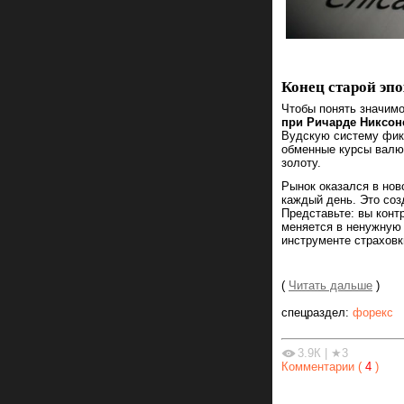
Конец старой эп
Чтобы понять значимо
при Ричарде Никсон
Вудскую систему фикс
обменные курсы валю
золоту.
Рынок оказался в нов
каждый день. Это со
Представьте: вы конт
меняется в ненужную 
инструменте страховк
(
Читать дальше
)
спецраздел:
форекс
3.9К
|
★3
Комментарии (
4
)