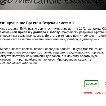
охи: крушение Бреттон-Вудской системы
сть создания IMM, нужно вернуться чуть раньше — в 1971 год,
когда С
е отменили привязку доллара к золоту
, фактически разрушив Бреттон
ированных валютных курсов. До этого в течение почти трёх десятилет
т были жёстко зафиксированы относительно доллара, а доллар — к
ой реальности: валюты начали свободно плавать, и курс мог меняться
здало огромные риски для компаний, ведущих международную торговлю.
рактуете поставку на миллионы долларов, а к моменту оплаты курс
сторону — и вся прибыль испаряется. Мир срочно нуждался в
и от валютных колебаний.
хорошо
комментироват