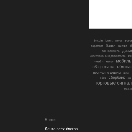
euru
bitcoin
brent
cnyrub
банки
б
биржа
аэрофлот
диви
гмк норникель
ин
инвестиции в недвижимость
мобиль
лукойл
магнит
облига
обзор рынка
прогноз по акциям
путин
сбербанк
сбер
сво
торговые сигна
фьюче
Блоги
Лента всех блогов