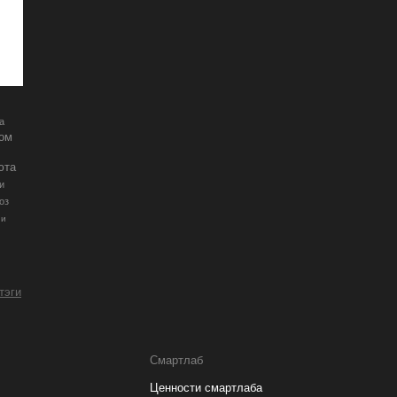
а
ром
юта
и
оз
ии
 тэги
Смартлаб
Ценности смартлаба