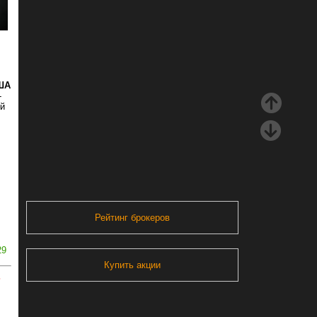
ША
-
ий
Рейтинг брокеров
29
Купить акции
ь