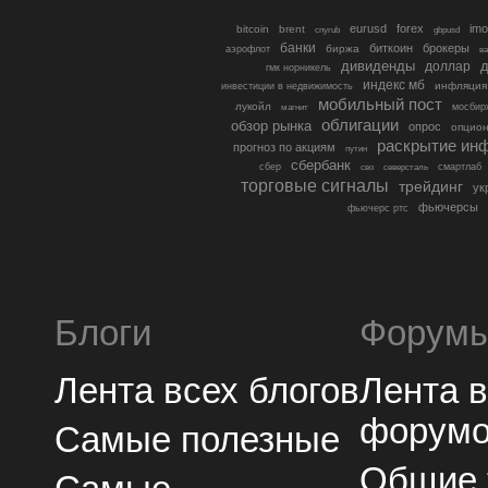
eurusd
forex
imo
bitcoin
brent
cnyrub
gbpusd
банки
биткоин
брокеры
биржа
аэрофлот
в
дивиденды
доллар
д
гмк норникель
индекс мб
инфляция
инвестиции в недвижимость
мобильный пост
лукойл
мосбир
магнит
облигации
обзор рынка
опрос
опцио
раскрытие ин
прогноз по акциям
путин
сбербанк
сбер
северсталь
смартлаб
сво
торговые сигналы
трейдинг
ук
фьючерсы
фьючерс ртс
Блоги
Форум
Лента всех блогов
Лента 
форум
Самые полезные
Общие