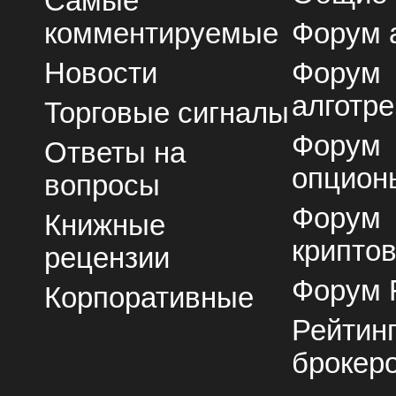
Самые
комментируемые
Форум 
Новости
Форум
алготре
Торговые сигналы
Форум
Ответы на
опцион
вопросы
Форум
Книжные
крипто
рецензии
Форум 
Корпоративные
Рейтин
брокер