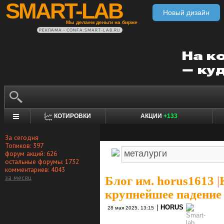
SMART-LAB
Новый дизайн
Мы делаем деньги на бирже
РЕКЛАМА • CONFA.SMART-LAB.RU
КОТИРОВКИ
АКЦИИ
+133
За сегодня
Топиков: 397
форум акций: 626
остальные форумы: 1732
комментариев: 4043
за месяц
Блог им. horus1613
|
крупнейшее падение 
|
HORUS
28 мая 2025, 13:15