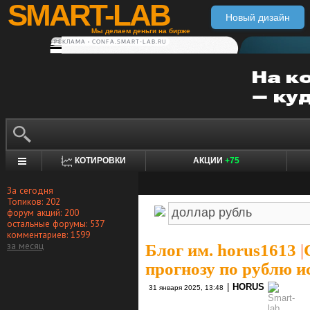
SMART-LAB
Новый дизайн
Мы делаем деньги на бирже
РЕКЛАМА • CONFA.SMART-LAB.RU
КОТИРОВКИ
АКЦИИ
+75
За сегодня
Топиков: 202
форум акций: 200
остальные форумы: 537
комментариев: 1599
за месяц
Блог им. horus1613
|
прогнозу по рублю и
|
HORUS
31 января 2025, 13:48