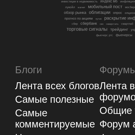
индекс мб
инфляция
инвестиции в недвижимость
мобильный пост
лукойл
мосбир
магнит
облигации
обзор рынка
опрос
опцио
раскрытие ин
прогноз по акциям
путин
сбербанк
сбер
северсталь
смартлаб
сво
торговые сигналы
трейдинг
ук
фьючерсы
фьючерс ртс
Блоги
Форум
Лента всех блогов
Лента 
форум
Самые полезные
Общие
Самые
комментируемые
Форум 