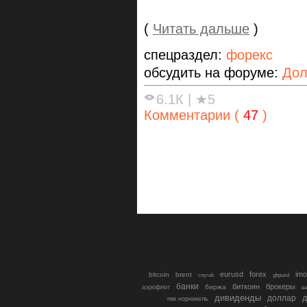
(
Читать дальше
)
спецраздел:
форекс
обсудить на форуме:
Дол
6.1К
|
★5
Комментарии (
47
)
eurusd
forex
imo
bitcoin
brent
cnyrub
gbpusd
банки
биткоин
брокеры
биржа
аэрофлот
в
дивиденды
доллар
д
гмк норникель