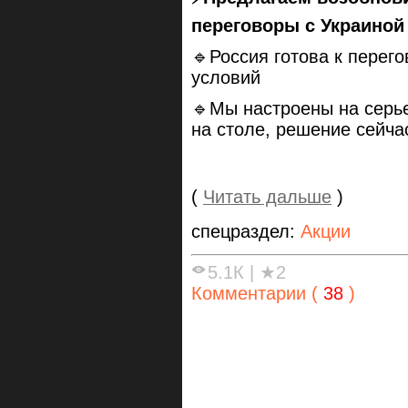
переговоры с Украиной
🔹Россия готова к перег
условий
🔹Мы настроены на серь
на столе, решение сейча
(
Читать дальше
)
спецраздел:
Акции
5.1К
|
★2
Комментарии (
38
)