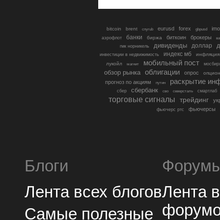
eurusd
forex
imo
bitcoin
brent
cnyrub
gbpusd
банки
биткоин
брокеры
биржа
аэрофлот
в
дивиденды
доллар
д
гмк норникель
индекс мб
инфляция
инвестиции в недвижимость
мобильный пост
лукойл
мосбир
магнит
облигации
обзор рынка
опрос
опцио
раскрытие ин
прогноз по акциям
путин
сбербанк
сбер
северсталь
смартлаб
сво
торговые сигналы
трейдинг
ук
фьючерсы
фьючерс ртс
Блоги
Форум
Лента всех блогов
Лента 
форум
Самые полезные