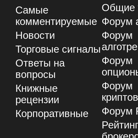
Общие
Самые
комментируемые
Форум 
Новости
Форум
алготре
Торговые сигналы
Форум
Ответы на
опцион
вопросы
Форум
Книжные
крипто
рецензии
Форум 
Корпоративные
Рейтин
брокер