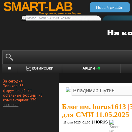
SMART-LAB
Новый дизайн
Мы делаем деньги на бирже
РЕКЛАМА • CONFA.SMART-LAB.RU
КОТИРОВКИ
АКЦИИ
+9
За сегодня
Топиков: 35
форум акций: 52
остальные форумы: 75
комментариев: 279
за месяц
Блог им. horus1613
|
для СМИ 11.05.2025
|
HORUS
11 мая 2025, 01:05