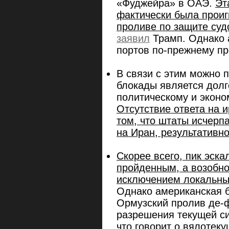
«Фуджейра» в ОАЭ.
Эт
фактически была проиг
проливе по защите суд
заявил
Трамп. Однако 
портов по-прежнему пр
В связи с этим можно 
блокады является дол
политическому и эконо
Отсутствие ответа на и
том, что штаты исчерп
на Иран, результативно
Скорее всего, пик эска
пройденным, а возобно
исключением локальны
Однако американская б
Ормузский пролив де-ф
разрешения текущей с
что говорит о вялотек