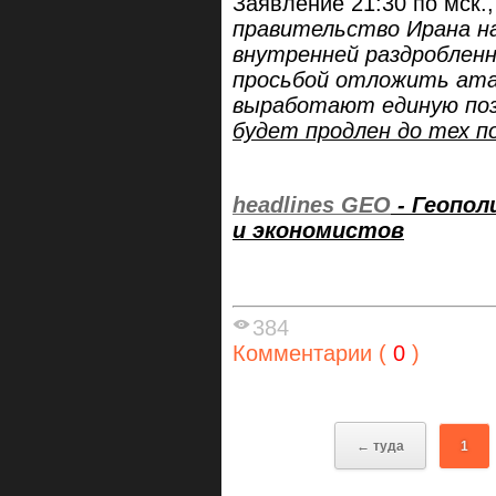
Заявление 21:30 по мск.,
правительство Ирана на
внутренней раздробленн
просьбой отложить атак
выработают единую по
будет продлен до тех п
headlines GEO
- Геопо
и экономистов
384
Комментарии (
0
)
← туда
1