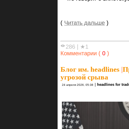
(
Читать дальше
)
286
|
★1
Комментарии (
0
)
Блог им. headlines
|
П
угрозой срыва
|
headlines for trad
24 апреля 2026, 05:38