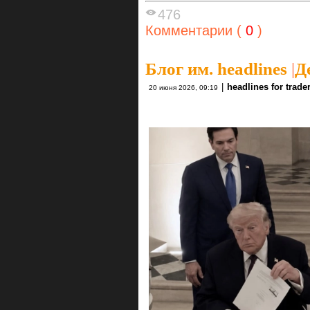
476
Комментарии (
0
)
Блог им. headlines
|
Д
|
headlines for trade
20 июня 2026, 09:19