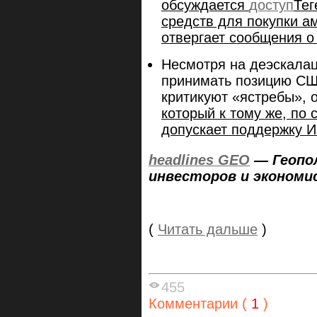
обсуждается
доступ
Тег
средств для покупки а
отвергает сообщения о
Несмотря на деэскала
принимать позицию СШ
критикуют «ястребы», 
который к тому же, по
допускает поддержку И
headlines GEO
— Геопо
инвесторов и экономи
(
Читать дальше
)
455
Комментарии (
1
)