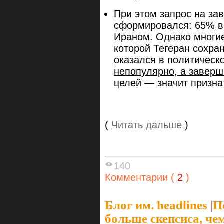
При этом запрос на за
сформировался: 65% в
Ираном. Однако многие
которой Тегеран сохра
оказался в политическ
непопулярно, а заверш
целей — значит призна
(
Читать дальше
)
140
Комментарии (
2
)
Блог им. headlines
|
П
больше скепсиса, че