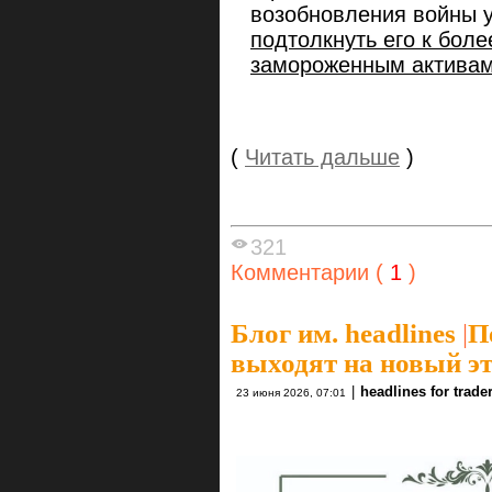
возобновления войны 
подтолкнуть его к боле
замороженным активам
(
Читать дальше
)
321
Комментарии (
1
)
Блог им. headlines
|
П
выходят на новый э
|
headlines for trade
23 июня 2026, 07:01