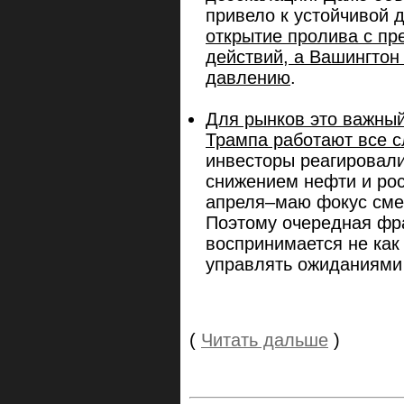
привело к устойчивой 
открытие пролива с п
действий, а Вашингтон
давлению
.
Для рынков это важный
Трампа работают все 
инвесторы реагировали
снижением нефти и рост
апреля–маю фокус сме
Поэтому очередная фра
воспринимается не как 
управлять ожиданиями
(
Читать дальше
)