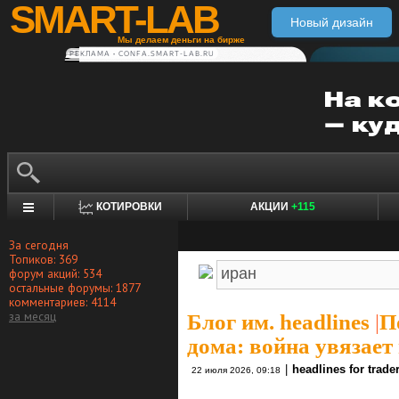
SMART-LAB
Новый дизайн
Мы делаем деньги на бирже
РЕКЛАМА • CONFA.SMART-LAB.RU
КОТИРОВКИ
АКЦИИ
+115
За сегодня
Топиков: 369
форум акций: 534
остальные форумы: 1877
комментариев: 4114
за месяц
Блог им. headlines
|
П
дома: война увязает
|
headlines for trade
22 июля 2026, 09:18