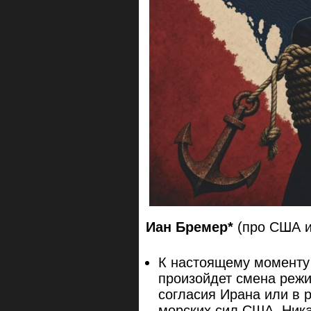
Иан Бремер*
(про США и
К настоящему моменту 
произойдет смена режи
согласия Ирана или в 
морских сил США. Ника