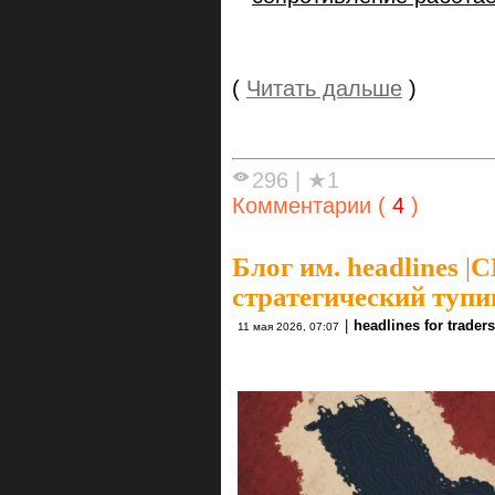
(
Читать дальше
)
296
|
★1
Комментарии (
4
)
Блог им. headlines
|
С
стратегический тупи
|
headlines for traders
11 мая 2026, 07:07