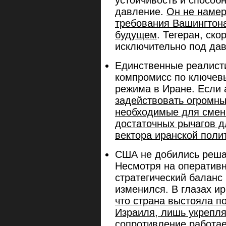
давление.
Он не намер
требования Вашингтона
будущем
. Тегеран, ско
исключительно под да
Единственные реалист
компромисс по ключев
режима в Иране. Если
задействовать огромны
необходимые для смены
достаточных рычагов д
вектора иранской поли
США не добились реша
Несмотря на оператив
стратегический баланс
изменился. В глазах ир
что страна выстояла 
Израиля, лишь укрепля
сопротивление работае