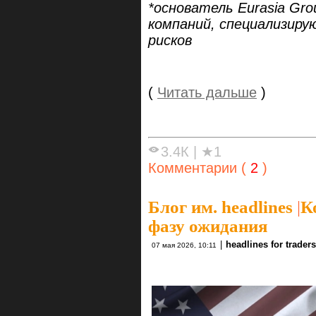
*основатель Eurasia Gro
компаний, специализиру
рисков
(
Читать дальше
)
3.4К
|
★1
Комментарии (
2
)
Блог им. headlines
|
К
фазу ожидания
|
headlines for traders
07 мая 2026, 10:11