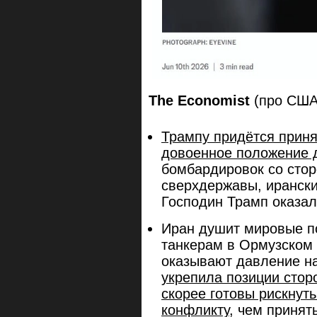
The Economist
(про США
Трампу придётся принят
довоенное положение 
бомбардировок со сто
сверхдержавы, ирански
Господин Трамп оказал
Иран душит мировые по
танкерам в Ормузском
оказывают давление н
укрепила позиции стор
скорее готовы рискну
конфликту
, чем принят