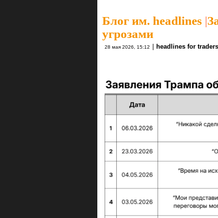
Блог им. headlines
|
З
угрозами
|
headlines for trader
28 мая 2026, 15:12