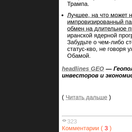
Трампа.
Лучшее, на что может 
импровизированный пак
обмен на длительное п
иранской ядерной прог
Забудьте о чем-либо с
статус-кво, не говоря 
Обамой.
headlines GEO
— Геопо
инвесторов и экономи
(
Читать дальше
)
323
Комментарии (
3
)