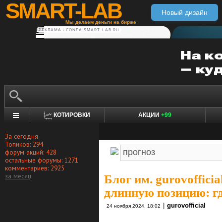
SMART-LAB
Новый дизайн
Мы делаем деньги на бирже
РЕКЛАМА • CONFA.SMART-LAB.RU
КОТИРОВКИ
АКЦИИ
+99
За сегодня
Топиков: 294
форум акций: 428
остальные форумы: 1271
комментариев: 2925
за месяц
Блог им. gurovofficia
длинную позицию: гд
|
gurovofficial
24 ноября 2024, 18:02