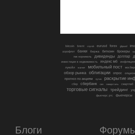
eurusd
forex
imo
bitcoin
brent
cnyrub
gbpusd
банки
биткоин
брокеры
биржа
аэрофлот
в
дивиденды
доллар
д
гмк норникель
индекс мб
инфляция
инвестиции в недвижимость
мобильный пост
лукойл
мосбир
магнит
облигации
обзор рынка
опрос
опцио
раскрытие ин
прогноз по акциям
путин
сбербанк
сбер
северсталь
смартлаб
сво
торговые сигналы
трейдинг
ук
фьючерсы
фьючерс ртс
Блоги
Форум