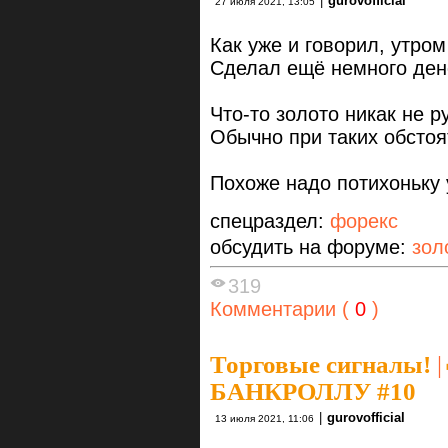
|
gurovofficial
27 июля 2021, 13:05
Как уже и говорил, утро
Сделал ещё немного дене
Что-то золото никак не ру
Обычно при таких обстоя
Похоже надо потихоньку 
спецраздел:
форекс
обсудить на форуме:
зол
319
Комментарии (
0
)
Торговые сигналы!
|
БАНКРОЛЛУ #10
|
gurovofficial
13 июля 2021, 11:06