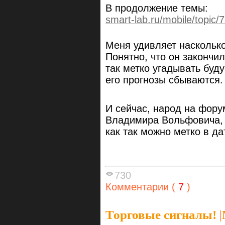
В продолжение темы:
smart-lab.ru/mobile/topic/
Меня удивляет наскольк
Понятно, что он закончи
так метко угадывать буд
его прогнозы сбываются.
И сейчас, народ на фор
Владимира Вольфовича, к
как так можно метко в да
730
Комментарии (
7
)
Торговые сигналы!
|