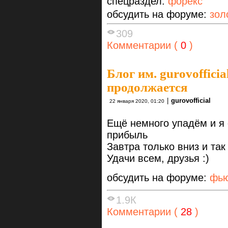
спецраздел:
форекс
обсудить на форуме:
зол
309
Комментарии (
0
)
Блог им. gurovofficia
продолжается
|
gurovofficial
22 января 2020, 01:20
Ещё немного упадём и я 
прибыль
Завтра только вниз и так
Удачи всем, друзья :)
обсудить на форуме:
фью
1.9К
Комментарии (
28
)