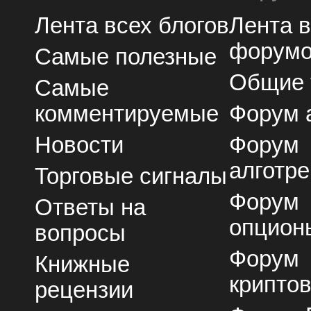
Лента всех блогов
Лента 
форум
Самые полезные
Общие
Самые
комментируемые
Форум 
Новости
Форум
алготре
Торговые сигналы
Форум
Ответы на
опцион
вопросы
Форум
Книжные
крипто
рецензии