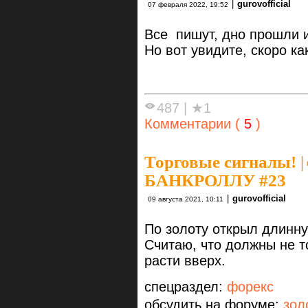
|
gurovofficial
07 февраля 2022, 19:52
Все пишут, дно прошли и 
Но вот увидите, скоро ка
487
|
★1
Комментарии (
5
)
Торговые сигналы!
|
БАНКРОЛЛУ #23
|
gurovofficial
09 августа 2021, 10:11
По золоту открыл длинн
Считаю, что должны не т
расти вверх.
спецраздел:
форекс
обсудить на форуме:
зол