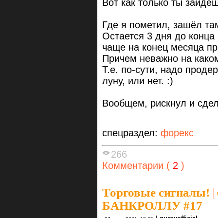
Вот как только ты зайдеш
Где я пометил, зашёл та
Остается 3 дня до конца
чаще на конец месяца пр
Причем неважно на како
Т.е. по-сути, надо проде
луну, или нет. :)
Вообщем, рискнул и сдел
спецраздел:
форекс
266
Комментарии (
2
)
Торговые сигналы!
|
БАНКРОЛЛУ #17