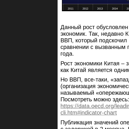
Данный рост обусловлен
экономик. Так, недавно 
ВВП, который подскочил 
сравнении с вызванным 
года.
Рост экономики Китая – з
как Китай является одни
Но ВВП, все-таки, «зап
(организация экономичес
называемый «опережающий
Посмотреть можно здесь
https://data.oecd.org/leadi
cli.htm#indicator-chart
Публикация значений оп
с задержкой в 2 месяца.