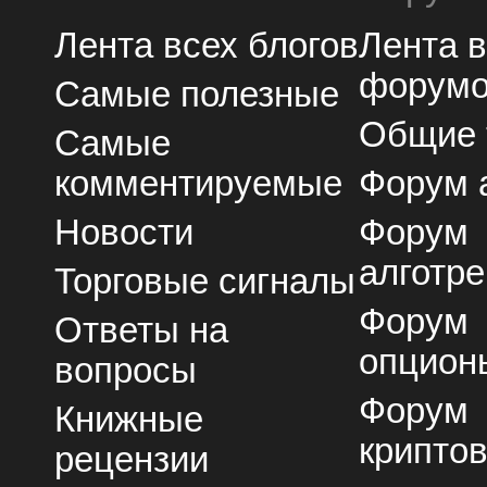
Лента всех блогов
Лента 
форум
Самые полезные
Общие
Самые
комментируемые
Форум 
Новости
Форум
алготре
Торговые сигналы
Форум
Ответы на
опцион
вопросы
Форум
Книжные
крипто
рецензии