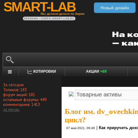
SMART-LAB
Новый дизайн
Мы делаем деньги на бирже
РЕКЛАМА • CONFA.SMART-LAB.RU
КОТИРОВКИ
АКЦИИ
+69
За сегодня
Топиков: 183
форум акций: 181
остальные форумы: 449
комментариев: 1413
за месяц
Блог им. dv_ovechki
цикл?
|
Как приручить дох
07 мая 2021, 09:46