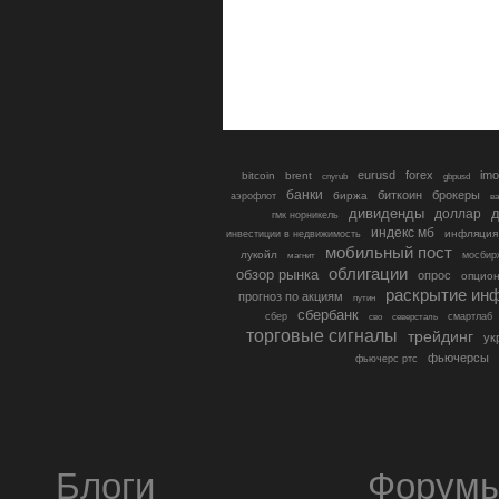
eurusd
forex
imo
bitcoin
brent
cnyrub
gbpusd
банки
биткоин
брокеры
биржа
аэрофлот
в
дивиденды
доллар
д
гмк норникель
индекс мб
инфляция
инвестиции в недвижимость
мобильный пост
лукойл
мосбир
магнит
облигации
обзор рынка
опрос
опцио
раскрытие ин
прогноз по акциям
путин
сбербанк
сбер
северсталь
смартлаб
сво
торговые сигналы
трейдинг
ук
фьючерсы
фьючерс ртс
Блоги
Форум