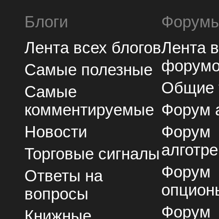
Блоги
Форум
Лента всех блогов
Лента 
форум
Самые полезные
Общие
Самые
комментируемые
Форум 
Новости
Форум
алготре
Торговые сигналы
Форум
Ответы на
опцион
вопросы
Форум
Книжные