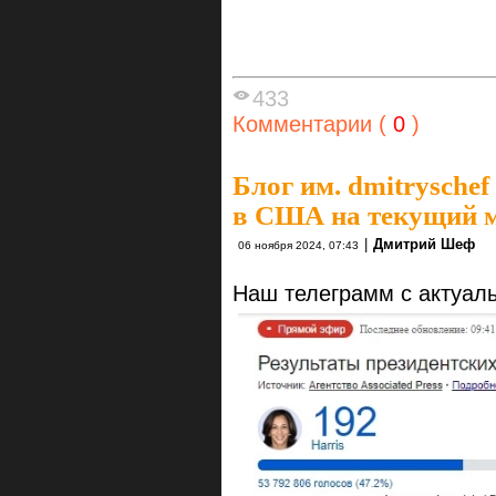
433
Комментарии (
0
)
Блог им. dmitryschef
в США на текущий 
|
Дмитрий Шеф
06 ноября 2024, 07:43
Наш телеграмм с актуал