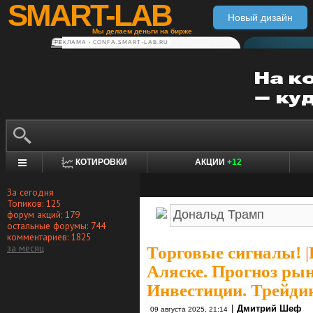
SMART-LAB
Новый дизайн
Мы делаем деньги на бирже
РЕКЛАМА • CONFA.SMART-LAB.RU
КОТИРОВКИ
АКЦИИ
+12
За сегодня
Топиков: 125
форум акций: 179
остальные форумы: 744
комментариев: 1825
за месяц
Торговые сигналы!
|
Аляске. Прогноз рын
Инвестиции. Трейдин
|
Дмитрий Шеф
09 августа 2025, 21:14