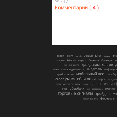
397
Комментарии (
4
)
eurusd
forex
imo
bitcoin
brent
cnyrub
gbpusd
банки
биткоин
брокеры
биржа
аэрофлот
в
дивиденды
доллар
д
гмк норникель
индекс мб
инфляция
инвестиции в недвижимость
мобильный пост
лукойл
мосбир
магнит
облигации
обзор рынка
опрос
опцио
раскрытие ин
прогноз по акциям
путин
сбербанк
сбер
северсталь
смартлаб
сво
торговые сигналы
трейдинг
ук
фьючерсы
фьючерс ртс