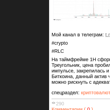
Мой канал в телеграм:
t
#crypto
#RLC
На таймфрейме 1Н сфор
Треугольник, цена проби
импульсе, закрепилась и 
Биткоина, данный актив 
можно рискнуть с адеква
спецраздел:
криптовалю
290
Комментарии (
0
)