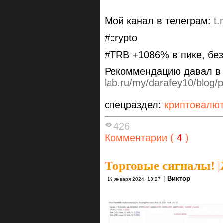
Мой канал в телеграм:
t
#crypto
#TRB +1086% в пике, бе
Рекоммендацию давал в 
lab.ru/my/darafey10/blog/
спецраздел:
криптовалю
426
Комментарии (
4
)
Торговые сигналы!
|
|
Виктор
19 января 2024, 13:27