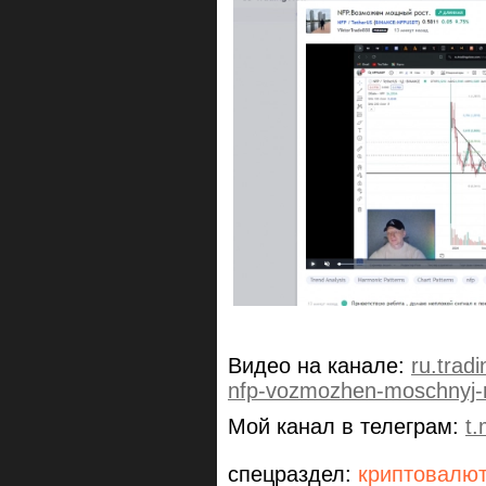
Видео на канале:
ru.tra
nfp-vozmozhen-moschnyj-r
Мой канал в телеграм:
t
спецраздел:
криптовалю