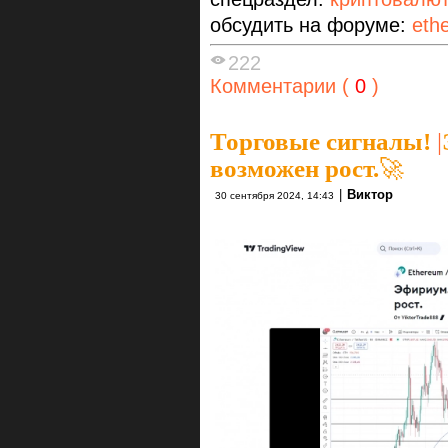
обсудить на форуме:
eth
222
Комментарии (
0
)
Торговые сигналы!
|
возможен рост.🚀
|
Виктор
30 сентября 2024, 14:43