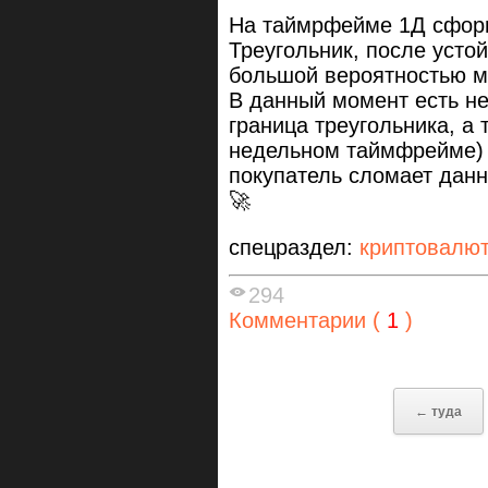
На таймрфейме 1Д сфор
Треугольник, после устой
большой вероятностью м
В данный момент есть не
граница треугольника, а 
недельном таймфрейме) и
покупатель сломает данн
🚀
спецраздел:
криптовалю
294
Комментарии (
1
)
← туда