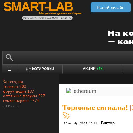
SMART-LAB
Новый дизайн
Мы делаем деньги на бирже
РЕКЛАМА • CONFA.SMART-LAB.RU
КОТИРОВКИ
АКЦИИ
+74
За сегодня
Топиков: 200
форум акций: 197
остальные форумы: 527
комментариев: 1574
за месяц
Торговые сигналы!
|
🚀
|
Виктор
15 октября 2024, 19:14