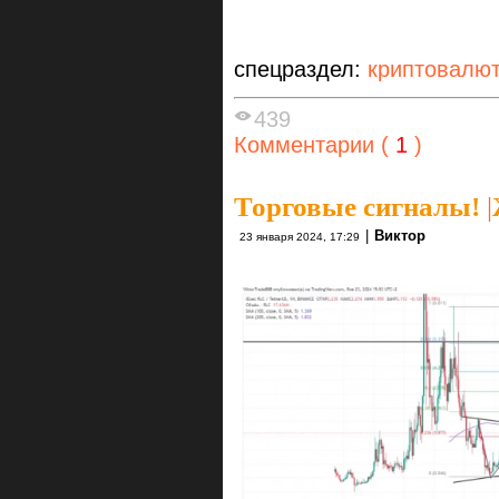
спецраздел:
криптовалю
439
Комментарии (
1
)
Торговые сигналы!
|
|
Виктор
23 января 2024, 17:29