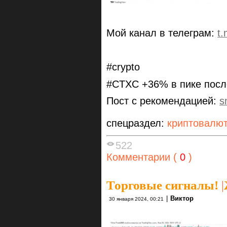
Мой канал в телеграм:
t
#crypto
#CTXC +36% в пике посл
Пост с рекомендацией:
s
спецраздел:
криптовалю
522
Комментарии (
0
)
Торговые сигналы!
|
|
Виктор
30 января 2024, 00:21