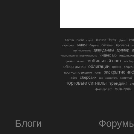
eurusd
forex
imo
bitcoin
brent
cnyrub
gbpusd
банки
биткоин
брокеры
биржа
аэрофлот
в
дивиденды
доллар
д
гмк норникель
индекс мб
инфляция
инвестиции в недвижимость
мобильный пост
лукойл
мосбир
магнит
облигации
обзор рынка
опрос
опцио
раскрытие ин
прогноз по акциям
путин
сбербанк
сбер
северсталь
смартлаб
сво
торговые сигналы
трейдинг
ук
фьючерсы
фьючерс ртс
Блоги
Форум