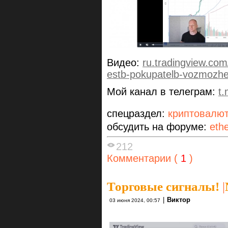
Видео:
ru.tradingview.co
estb-pokupatelb-vozmozhe
Мой канал в телеграм:
t
спецраздел:
криптовалю
обсудить на форуме:
eth
212
Комментарии (
1
)
Торговые сигналы!
|
|
Виктор
03 июня 2024, 00:57