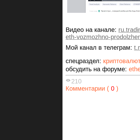
Видео на канале:
ru.tra
eth-vozmozhno-prodolzhen
Мой канал в телеграм:
t
спецраздел:
криптовалю
обсудить на форуме:
eth
210
Комментарии (
0
)