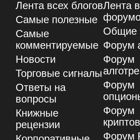
Лента всех блогов
Лента 
форум
Самые полезные
Общие
Самые
комментируемые
Форум 
Новости
Форум
алготре
Торговые сигналы
Форум
Ответы на
опцион
вопросы
Форум
Книжные
крипто
рецензии
Форум 
Корпоративные