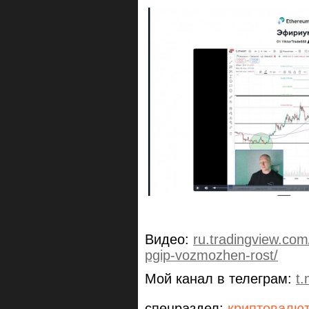
Видео:
ru.tradingview.co
pgip-vozmozhen-rost/
Мой канал в телеграм:
t
спецраздел:
криптовалю