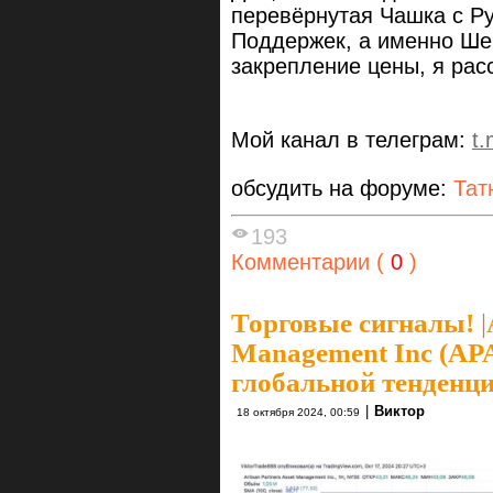
перевёрнутая Чашка с Ру
Поддержек, а именно Шеи
закрепление цены, я ра
Мой канал в телеграм:
t
обсудить на форуме:
Тат
193
Комментарии (
0
)
Торговые сигналы!
|
Management Inc (AP
глобальной тенденци
|
Виктор
18 октября 2024, 00:59