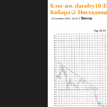
Блог им. darafey10
|
П
Кибара🤝 Нисходящи
|
Виктор
23 октября 2024, 18:24