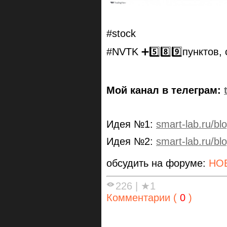
#stock
#NVTK ➕5️⃣8️⃣9️⃣пунктов,
Мой канал в телеграм:
Идея №1:
smart-lab.ru/bl
Идея №2:
smart-lab.ru/bl
обсудить на форуме:
НО
226
|
★1
Комментарии (
0
)