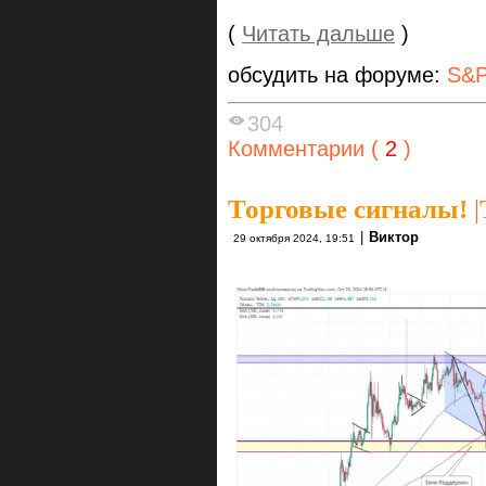
(
Читать дальше
)
обсудить на форуме:
S&P
304
Комментарии (
2
)
Торговые сигналы!
|
|
Виктор
29 октября 2024, 19:51