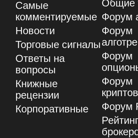
Общие
Самые
комментируемые
Форум 
Новости
Форум
алготре
Торговые сигналы
Форум
Ответы на
опцион
вопросы
Форум
Книжные
крипто
рецензии
Форум 
Корпоративные
Рейтин
брокер