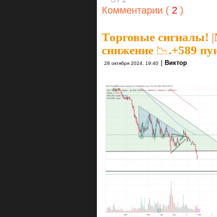
Комментарии (
2
)
Торговые сигналы!
|
снижение 📉.+589 пу
|
Виктор
28 октября 2024, 19:40