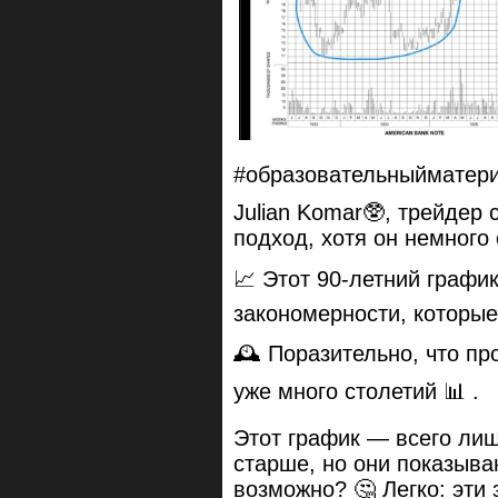
#образовательныйматер
Julian Komar🥸, трейдер 
подход, хотя он немного 
📈 Этот 90-летний графи
закономерности, которые
🕰 Поразительно, что пр
уже много столетий 📊 .
Этот график — всего ли
старше, но они показыва
возможно? 🤔 Легко: эти