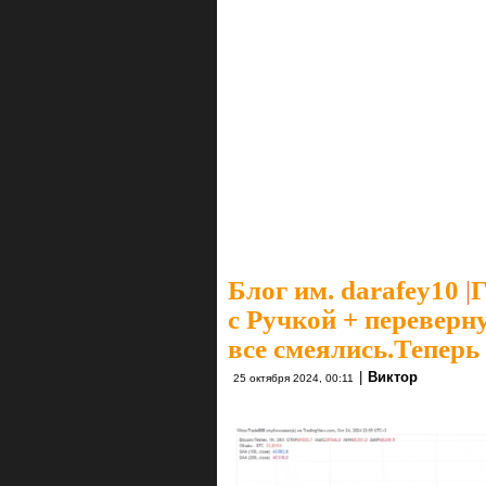
Блог им. darafey10
|
Г
с Ручкой + переверну
все смеялись.Теперь 
|
Виктор
25 октября 2024, 00:11