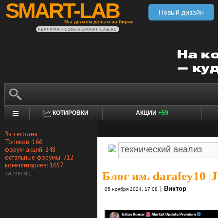
SMART-LAB
Новый дизайн
Мы делаем деньги на бирже
РЕКЛАМА • CONFA.SMART-LAB.RU
КОТИРОВКИ
АКЦИИ
+59
За сегодня
Топиков: 166
форум акций: 248
остальные форумы: 712
комментариев: 1657
за месяц
Блог им. darafey10
|
J
|
Виктор
05 ноября 2024, 17:08