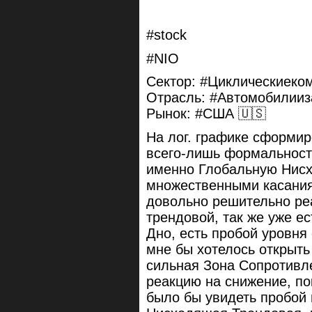
#stock
#NIO
Сектор: #Циклическиеко
Отрасль: #Автомобилииз
Рынок: #США 🇺🇸
На лог. графике сформи
всего-лишь формальность
именно Глобальную Нис
множественными касания
довольно решительно реа
трендовой, так же уже е
Дно, есть пробой уровня
мне бы хотелось открыть
сильная Зона Сопротивле
реакцию на снижение, п
было бы увидеть пробой 