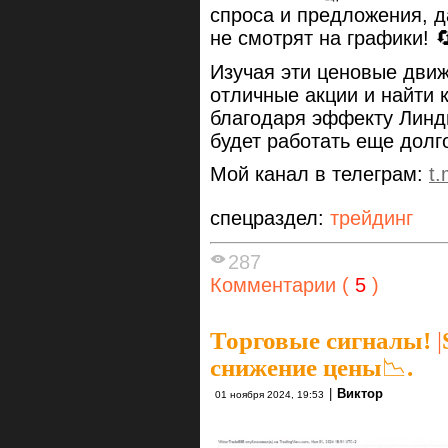
спроса и предложения, 
не смотрят на графики! 
Изучая эти ценовые дви
отличные акции и найти 
благодаря эффекту Линди
будет работать еще долг
Мой канал в телеграм:
t
спецраздел:
трейдинг
287
Комментарии (
5
)
Торговые сигналы!
|
снижение цены📉.
|
Виктор
01 ноября 2024, 19:53