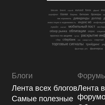
eurusd
forex
imo
bitcoin
brent
cnyrub
gbpusd
банки
биткоин
брокеры
биржа
аэрофлот
в
дивиденды
доллар
д
гмк норникель
индекс мб
инфляция
инвестиции в недвижимость
мобильный пост
лукойл
мосбир
магнит
облигации
обзор рынка
опрос
опцио
раскрытие ин
прогноз по акциям
путин
сбербанк
сбер
северсталь
смартлаб
сво
торговые сигналы
трейдинг
ук
фьючерсы
фьючерс ртс
Блоги
Форум
Лента всех блогов
Лента 
форум
Самые полезные