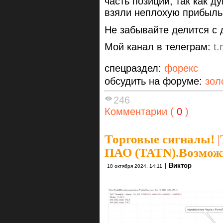
часть позиции, так как 
взяли неплохую прибыль
Не забывайте делится с
Мой канал в телеграм:
t
спецраздел:
форекс
обсудить на форуме:
зол
246
Комментарии (
0
)
Торговые сигналы!
|
ПАО (TATN).Возможн
|
Виктор
18 октября 2024, 14:11