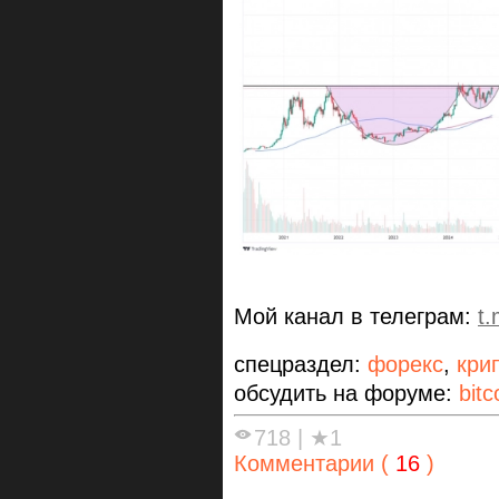
Мой канал в телеграм:
t
спецраздел:
форекс
,
кри
обсудить на форуме:
bitc
718
|
★1
Комментарии (
16
)