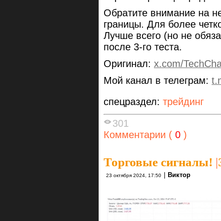
Обратите внимание на не
границы. Для более четк
Лучше всего (но не обяз
после 3-го теста.
Оригинал:
x.com/TechCha
Мой канал в телеграм:
t
спецраздел:
трейдинг
301
Комментарии (
0
)
Торговые сигналы!
|
|
Виктор
23 октября 2024, 17:50