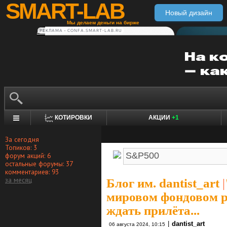
SMART-LAB
Новый дизайн
Мы делаем деньги на бирже
РЕКЛАМА • CONFA.SMART-LAB.RU
КОТИРОВКИ
АКЦИИ
+1
За сегодня
Топиков: 3
форум акций: 6
остальные форумы: 37
комментариев: 93
за месяц
Блог им. dantist_art
|
мировом фондовом ры
ждать прилёта...
|
dantist_art
06 августа 2024, 10:15