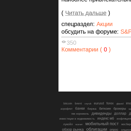
(
Читать дальше
)
спецраздел:
Акции
обсудить на форуме:
S&P
350
Комментарии (
0
)
eurusd
forex
imo
bitcoin
brent
cnyrub
gbpusd
банки
биткоин
брокеры
биржа
аэрофлот
в
дивиденды
доллар
д
гмк норникель
индекс мб
инфляция
инвестиции в недвижимость
мобильный пост
лукойл
мосбир
магнит
облигации
обзор рынка
опрос
опцио