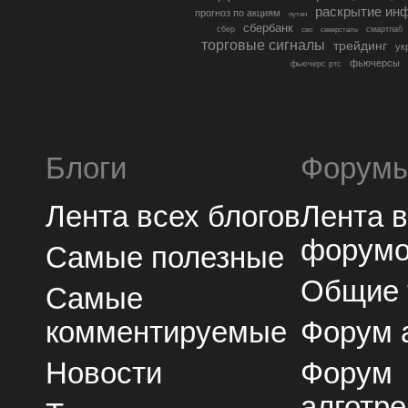
раскрытие ин
прогноз по акциям
путин
сбербанк
сбер
северсталь
смартлаб
сво
торговые сигналы
трейдинг
ук
фьючерсы
фьючерс ртс
Блоги
Форум
Лента всех блогов
Лента 
форум
Самые полезные
Общие
Самые
комментируемые
Форум 
Новости
Форум
алготре