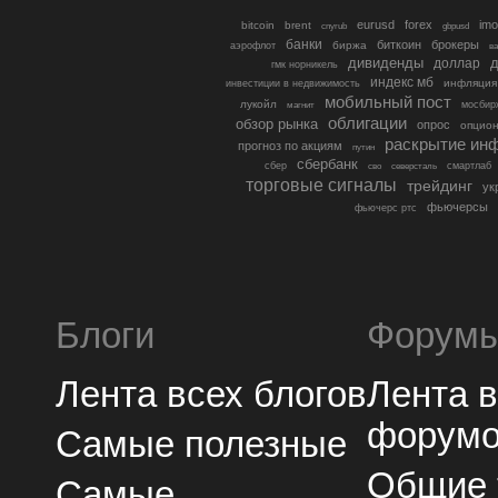
eurusd
forex
imo
bitcoin
brent
cnyrub
gbpusd
банки
биткоин
брокеры
биржа
аэрофлот
в
дивиденды
доллар
д
гмк норникель
индекс мб
инфляция
инвестиции в недвижимость
мобильный пост
лукойл
мосбир
магнит
облигации
обзор рынка
опрос
опцио
раскрытие ин
прогноз по акциям
путин
сбербанк
сбер
северсталь
смартлаб
сво
торговые сигналы
трейдинг
ук
фьючерсы
фьючерс ртс
Блоги
Форум
Лента всех блогов
Лента 
форум
Самые полезные
Общие
Самые