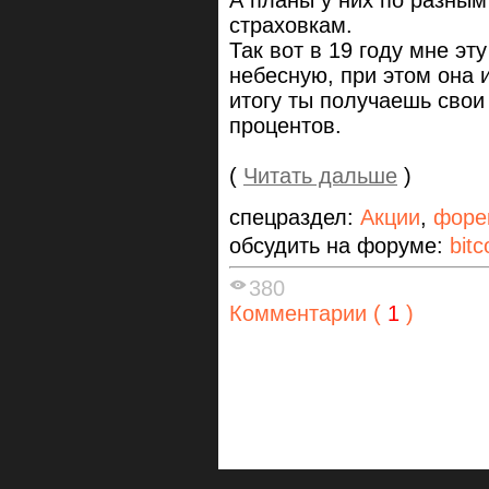
А планы у них по разным
страховкам.
Так вот в 19 году мне эт
небесную, при этом она 
итогу ты получаешь свои
процентов.
(
Читать дальше
)
спецраздел:
Акции
,
форе
обсудить на форуме:
bitc
380
Комментарии (
1
)