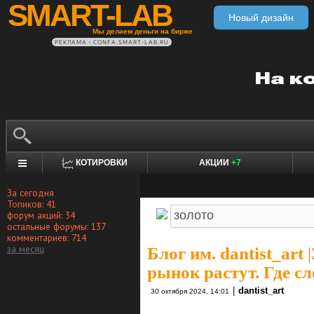
SMART-LAB
Новый дизайн
Мы делаем деньги на бирже
РЕКЛАМА • CONFA.SMART-LAB.RU
КОТИРОВКИ
АКЦИИ
+7
За сегодня
Топиков: 41
форум акций: 34
остальные форумы: 137
комментариев: 714
за месяц
Блог им. dantist_art
|
рынок растут. Где сл
|
dantist_art
30 октября 2024, 14:01