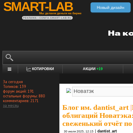
SMART-LAB
Новый дизайн
Мы делаем деньги на бирже
РЕКЛАМА • CONFA.SMART-LAB.RU
КОТИРОВКИ
АКЦИИ
+19
За сегодня
Топиков: 139
форум акций: 191
остальные форумы: 880
комментариев: 2171
за месяц
Блог им. dantist_art
|
облигаций Новатэка:
свеженький отчёт 
|
dantist_art
30 июля 2025, 12:15