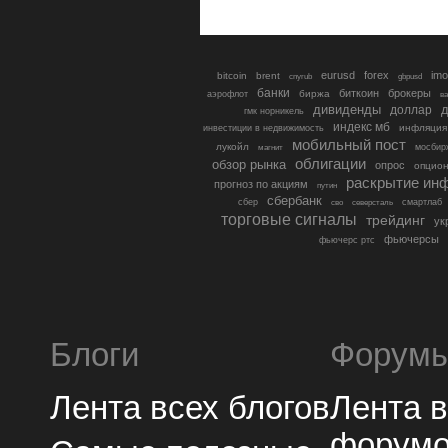
eurusd
forex
imo
bitcoin
brent
cnyrub
gbpusd
банки
биткоин
брокеры
биржа
аэрофлот
в
дивиденды
доллар
д
гмк норникель
индекс мб
инфляция
инвестиции в недвижимость
мобильный пост
лукойл
мосбир
магнит
облигации
обзор рынка
опрос
опцио
раскрытие ин
прогноз по акциям
путин
сбербанк
сбер
северсталь
смартлаб
сво
торговые сигналы
трейдинг
ук
фьючерсы
фьючерс ртс
Блоги
Форум
Лента всех блогов
Лента 
форум