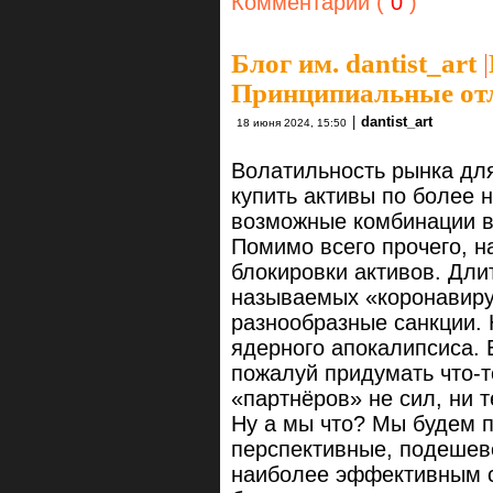
Комментарии (
0
)
Блог им. dantist_art
|
Принципиальные от
|
dantist_art
18 июня 2024, 15:50
Волатильность рынка для
купить активы по более 
возможные комбинации в
Помимо всего прочего, 
блокировки активов. Дли
называемых «коронавиру
разнообразные санкции. 
ядерного апокалипсиса. 
пожалуй придумать что-т
«партнёров» не сил, ни 
Ну а мы что? Мы будем 
перспективные, подешев
наиболее эффективным с