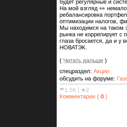
будет регулярные и сист
На мой взгляд 👀 немал
ребалансировка портфеля
оптимизации налогов, ф
Мы находимся на таком э
рынка не коррелирует с 
глаза бросается, да и у 
НОВАТЭК.
(
Читать дальше
)
спецраздел:
Акции
обсудить на форуме:
Газ
1.5К
|
★2
Комментарии (
0
)