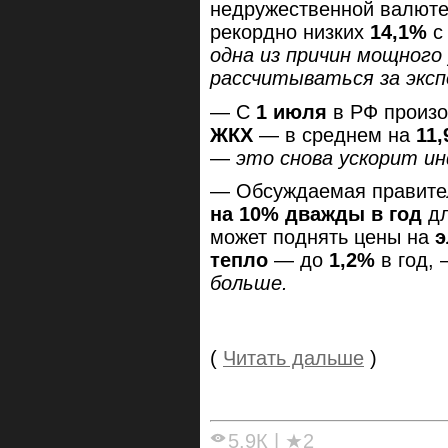
недружественной валюте 
рекордно низких
14,1%
одна из причин мощного
рассчитываться за эксп
— С
1 июля
в РФ произ
ЖКХ
— в среднем на
11
—
это снова ускорит и
— Обсуждаемая правит
на 10% дважды в год
д
может поднять цены на
э
тепло
— до
1,2%
в год,
больше.
(
Читать дальше
)
5.9К
|
★2