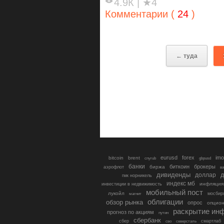
4.9К
|
★4
Комментарии (
24
)
← туда
eurusd
forex
imo
bitcoin
brent
cnyrub
gbpusd
банки
биткоин
брокеры
биржа
аэрофлот
в
дивиденды
доллар
д
гмк норникель
индекс мб
инфляция
инвестиции в недвижимость
мобильный пост
лукойл
мосбир
магнит
облигации
обзор рынка
опрос
опцио
раскрытие ин
прогноз по акциям
путин
сбербанк
сбер
северсталь
смартлаб
сво