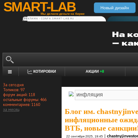
SMART-LAB
Новый дизайн
Мы делаем деньги на бирже
РЕКЛАМА • CONFA.SMART-LAB.RU
КОТИРОВКИ
АКЦИИ
+8
За сегодня
Топиков: 97
форум акций: 118
остальные форумы: 466
комментариев: 1160
за месяц
Блог им. chastnyjinve
инфляционные ожида
ВТБ, новые санкции
|
chastnyjinvesto
22 сентября 2025, 19:45