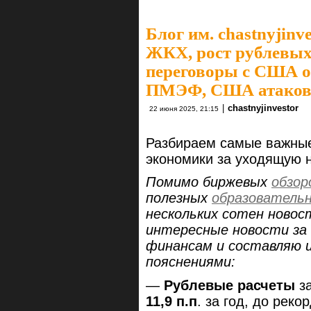
Блог им. chastnyjinve
ЖКХ, рост рублевых 
переговоры с США о
ПМЭФ, США атакова
|
chastnyjinvestor
22 июня 2025, 21:15
Разбираем самые важные
экономики за уходящую 
Помимо биржевых
обзор
полезных
образователь
нескольких сотен новос
интересные новости за 
финансам и составляю 
пояснениями:
—
Рублевые расчеты
з
11,9 п.п
. за год, до рек