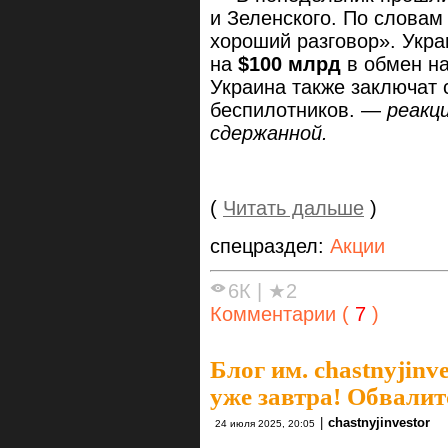
и Зеленского. По словам
хороший разговор». Укра
на
$100 млрд
в обмен на
Украина также заключат 
беспилотников. —
реакц
сдержанной.
(
Читать дальше
)
спецраздел:
Акции
6К
|
★2
Комментарии (
7
)
Блог им. chastnyjinve
уже завтра! Обвали
|
chastnyjinvestor
24 июля 2025, 20:05