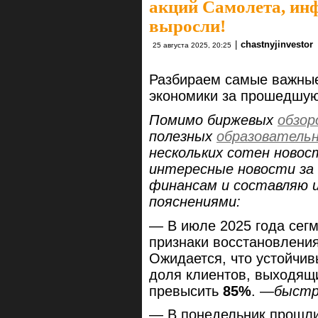
акций Самолета, ин
выросли!
|
chastnyjinvestor
25 августа 2025, 20:25
Разбираем самые важные
экономики за прошедшу
Помимо биржевых
обзор
полезных
образователь
нескольких сотен новос
интересные новости за 
финансам и составляю 
пояснениями:
— В июле 2025 года сег
признаки восстановлени
Ожидается, что устойчив
доля клиентов, выходящи
превысить
85%
. —
быстр
— В понедельник прошл