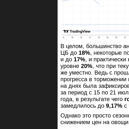
В целом, большинство а
ЦБ до
18%
, некоторые п
и до
17%
, и практически
уровне
20%
, что при те
же уместно. Ведь с прош
прогресса в торможении
на днях была зафиксиро
за период с 15 по 21 ию
года, в результате чего
г
замедлилось до
9,17%
с
Однако это просто сезо
снижением цен на овощи