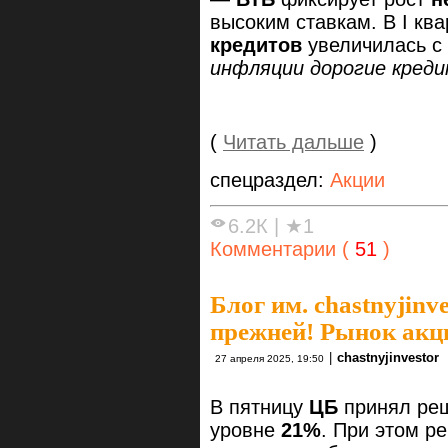
высоким ставкам. В I кв
кредитов
увеличилась с
инфляции дорогие креди
(
Читать дальше
)
спецраздел:
Акции
6.2К
|
★1
Комментарии (
51
)
Блог им. chastnyjinve
прежней! Рынок акц
|
chastnyjinvestor
27 апреля 2025, 19:50
В пятницу
ЦБ
принял ре
уровне
21%
. При этом р