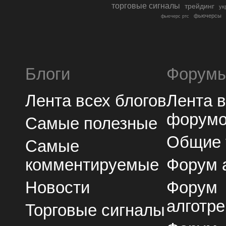
торговые сигналы
трейдинг
ук
фьючерсы
фьючерс ртс
Блоги
Форум
Лента всех блогов
Лента 
форум
Самые полезные
Общие
Самые
комментируемые
Форум 
Новости
Форум
алготре
Торговые сигналы