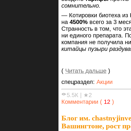
сомнительно.
— Котировки биотеха из
на
4500%
всего за 3 мес
Странность в том, что э
ни единого препарата. П
компания не получила н
китайцы пузыри раздув
(
Читать дальше
)
спецраздел:
Акции
5.5К
|
★2
Комментарии (
12
)
Блог им. chastnyjinve
Вашингтоне, рост пр