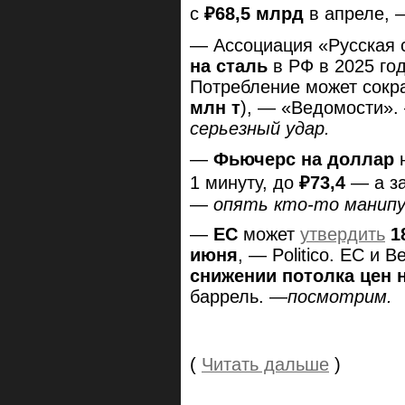
с
₽68,5 млрд
в апреле,
— Ассоциация «Русская 
на сталь
в РФ в 2025 го
Потребление может сокра
млн т
), — «Ведомости»
серьезный удар.
—
Фьючерс на доллар
1 минуту, до
₽73,4
— а за
—
опять кто-то манип
—
ЕС
может
утвердить
1
июня
, — Politico. ЕС и
снижении потолка цен 
баррель. —
посмотрим.
(
Читать дальше
)