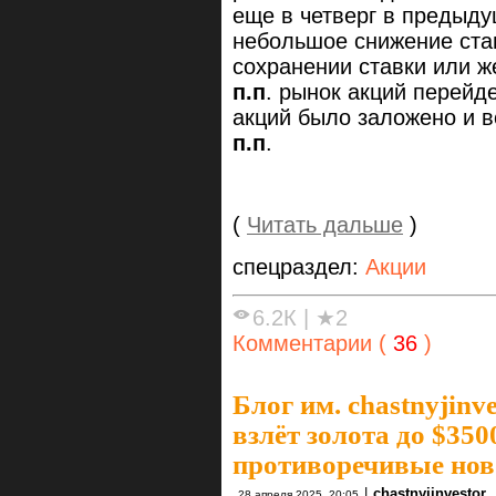
еще в четверг в предыд
небольшое снижение став
сохранении ставки или 
п.п
. рынок акций перейде
акций было заложено и 
п.п
.
(
Читать дальше
)
спецраздел:
Акции
6.2К
|
★2
Комментарии (
36
)
Блог им. chastnyjinve
взлёт золота до $35
противоречивые нов
|
chastnyjinvestor
28 апреля 2025, 20:05