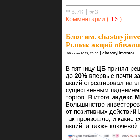
6.7К
|
★3
Комментарии (
16
)
Блог им. chastnyjinve
Рынок акций обвали
|
chastnyjinvestor
08 июня 2025, 20:00
В пятницу
ЦБ
принял ре
до
20%
впервые почти за 
акций отреагировал на э
существенным падением,
торгов. В итоге
индекс 
Большинство инвесторов 
от позитивных действий 
так произошло, и какие 
акций, а также ключевой 