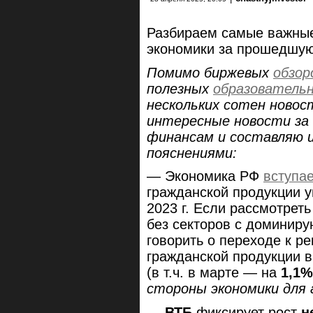
Разбираем самые важные
экономики за прошедшу
Помимо биржевых
обзор
полезных
образователь
нескольких сотен новос
интересные новости за 
финансам и составляю 
пояснениями:
— Экономика РФ
вступае
гражданской продукции у
2023 г. Если рассмотре
без секторов с доминир
говорить о переходе к р
гражданской продукции в
(в т.ч. в марте — на
1,1%
стороны экономики для а
—
ВТБ
фиксирует рост
н