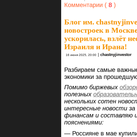
Комментарии (
8
)
Блог им. chastnyjinve
новостроек в Москве
ускорилась, взлёт н
Израиля и Ирана!
|
chastnyjinvestor
16 июня 2025, 20:00
Разбираем самые важные
экономики за прошедшу
Помимо биржевых
обзор
полезных
образователь
нескольких сотен новос
интересные новости за 
финансам и составляю 
пояснениями:
— Россияне в мае купил