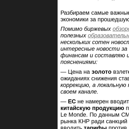
Разбираем самые важные
экономики за прошедшу
Помимо биржевых
обзор
полезных
образователь
нескольких сотен новос
интересные новости за 
финансам и составляю 
пояснениями:
— Цена на
золото
взле
ожиданиях снижения ст
коррекцию, а локальную
своем канале.
—
ЕС
не намерен вводи
китайскую продукцию
п
Le Monde. По данным СМ
рынка КНР ради санкций 
вводить
тарифы
против