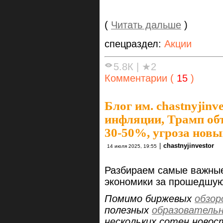
(
Читать дальше
)
спецраздел:
Акции
5.8К
|
★2
Комментарии (
15
)
Блог им. chastnyjinve
инфляции, Трамп об
30-50%, угроза новы
|
chastnyjinvestor
14 июля 2025, 19:55
Разбираем самые важные
экономики за прошедшу
Помимо биржевых
обзор
полезных
образователь
нескольких сотен новос