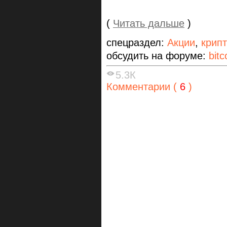
(
Читать дальше
)
спецраздел:
Акции
,
крип
обсудить на форуме:
bitc
5.3К
Комментарии (
6
)