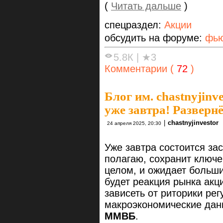
(
Читать дальше
)
спецраздел:
Акции
обсудить на форуме:
фью
5.8К
|
★3
Комментарии (
72
)
Блог им. chastnyjinve
уже завтра! Разверн
|
chastnyjinvestor
24 апреля 2025, 20:30
Уже завтра состоится з
полагаю, сохранит ключе
целом, и ожидает больши
будет реакция рынка акц
зависеть от риторики ре
макроэкономические дан
ММВБ
.