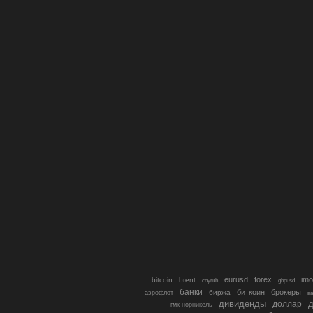
eurusd
forex
imo
bitcoin
brent
cnyrub
gbpusd
банки
биткоин
брокеры
биржа
аэрофлот
в
дивиденды
доллар
д
гмк норникель