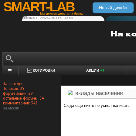
SMART-LAB
Новый дизайн
Мы делаем деньги на бирже
РЕКЛАМА • CONFA.SMART-LAB.RU
КОТИРОВКИ
АКЦИИ
+7
За сегодня
Топиков: 29
форум акций: 29
остальные форумы: 84
комментариев: 542
Сюда еще никто не успел написать
за месяц