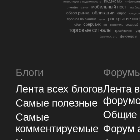
индекс мб
инфляция
инвестиции в недвижимость
мобильный пост
лукойл
мосбир
магнит
облигации
обзор рынка
опрос
опцио
раскрытие ин
прогноз по акциям
путин
сбербанк
сбер
северсталь
смартлаб
сво
торговые сигналы
трейдинг
ук
фьючерсы
фьючерс ртс
Блоги
Форум
Лента всех блогов
Лента 
форум
Самые полезные
Общие
Самые
комментируемые
Форум 