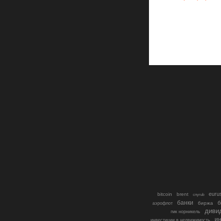
euru
bitcoin
brent
cnyrub
банки
б
биржа
аэрофлот
диви
гмк норникель
ин
инвестиции в недвижимость