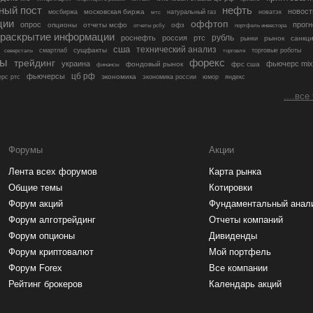
ный пост
нефть
новост
московская биржа
мосбиржа
мтс
натуральный газ
новатэк
ции
оффтоп
опрос
прогн
опционы
отчеты мсфо
офз
портфель инвестора
отчеты рсбу
раскрытие информации
рубль
роснефть
россия
ртс
рынок
санкц
рынки
сша
технический анализ
сущфакты
торговые роботы
северсталь
смартлаб
торговля
лы
трейдинг
форекс
украина
фьючерс mix
фондовый рынок
фрс сша
финансы
цб рф
фьючерсы
экономика
рс ртс
экономика россии
юмор
яндекс
....все
Форумы
Акции
Лента всех форумов
Карта рынка
Общие темы
Котировки
Форум акций
Фундаментальный анал
Форум алготрейдинг
Отчеты компаний
Форум опционы
Дивиденды
Форум криптовалют
Мой портфель
Форум Forex
Все компании
Рейтинг брокеров
Календарь акций