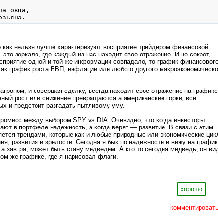
а овца,

езьяна.
о как нельзя лучше характеризуют восприятие трейдером финансовой
это зеркало, где каждый из нас находит свое отражение. И не секрет,
осприятие одной и той же информации совпадало, то график финансовог
как график роста ВВП, инфляции или любого другого макроэкономическо
агроном, и совершая сделку, всегда находит свое отражение на графике
ный рост или снижение превращаются а американские горки, все
ых и предстоит разгадать пытливому уму.
ромисс между выбором SPY vs DIA. Очевидно, что когда инвесторы
тают в портфеле надежность, а когда верят — развитие. В связи с этим
ется трендами, которые как и любые природные или экономические цик
я, развития и зрелости. Сегодня я бык по надежности и вижу на график
а завтра, может быть стану медведем. А кто то сегодня медведь, он ви
ом же графике, где я нарисовал флаги.
хорошо
комментироват