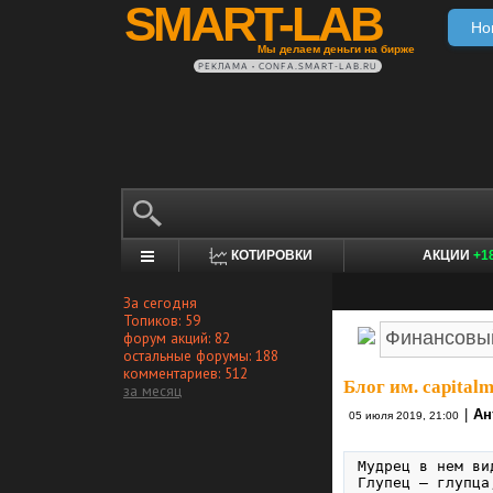
SMART-LAB
Но
Мы делаем деньги на бирже
РЕКЛАМА • CONFA.SMART-LAB.RU
КОТИРОВКИ
АКЦИИ
+1
За сегодня
Топиков: 59
форум акций: 82
остальные форумы: 188
комментариев: 512
Блог им. capital
за месяц
|
Ан
05 июля 2019, 21:00
Мудрец в нем ви
Глупец — глупца,