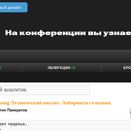
вый дизайн
8
ОБЛИГАЦИИ
+3
БР
moing
|
Технический анализ. Лабиринты сознания.
тон Панкратов
дел мудреца,


