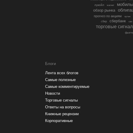
мобиль
лукойл
магнит
облига
обзор рынка
прогноз по акциям
путин
сбербанк
сбер
сво
торговые сигна
фьюче
Блоги
Лента всех блогов
Самые полезные
Самые комментируемые
Новости
Торговые сигналы
Ответы на вопросы
Книжные рецензии
Корпоративные