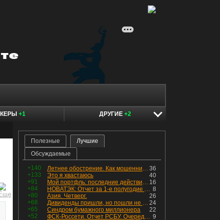
ОКЕРЫ
+1
ДРУГИЕ
+2
Полезные
Лучшие
Обсуждаемые
+140
Летнее обострение. Как мошенники пытаются подсунуть кнопку "БАБЛО" девушкам
36
+133
Это я хвастаюсь
40
+91
Мой портфль: последние действия и текущая структура. Краткий комментарий по всем позициям
16
+84
НОВАТЭК: Отчет за 1-е полугодие 2026 - прибыль продолжает падать, но лучшее впереди, если не прилетит
8
+80
Азия. Четверг.
26
+68
Дивиденды пришли, но пошли не туда
24
+65
Синдром бумажного миллионера
22
+52
ФСК-Россети. Отчет РСБУ. Очередная допка - бомбовые новости в эфире
9