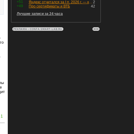
+51
Яндекс отчитался за I п. 2026 г. — компания увеличила инвестиции и долг. Buyback начал работать, продали Авто.Ру.
2
+49
Про сертификаты и ВТБ
42
Лучшие записи за 24 часа
РЕКЛАМА • CONFA.SMART-LAB.RU
о
го
.
лы
е
дит
1
ь