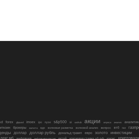
акции
s&p500
sd
forex
imoex
аналитик
si
gbpusd
ipo
nyse
usdrub
алроса
анализ
газп
иткоин
брокеры
втб
вопрос
валюта
вдо
волновая разметка
волновой анализ
газ
денды
золото
инвестиции
доллар
доллар рубль
дональд трамп
евро
криптовал
декс мб
инфляция
китай
ключевая ставка цб рф
кризис
инфляция в россии