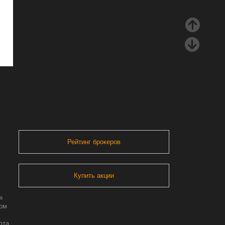
Рейтинг брокеров
Купить акции
а
ром
юта