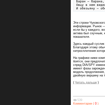
Баран — барана,

Овцу в нем видел
И обезьяну — об
Эти строки Чуковског
информации. Рынок — 
если бы у каждого, в
актива был скучным, 
показателя.
Здесь каждый суслик 
Благодаря этому обыч
хитросплетения котор
На графике ниже комп
боятся, они предпочи
спред DIA/SPY изменя
имеют фазы зарождени
модель продолжения, 
двойную вершину на т
(
Читать дальше
)
539
Комментарии (
0
)