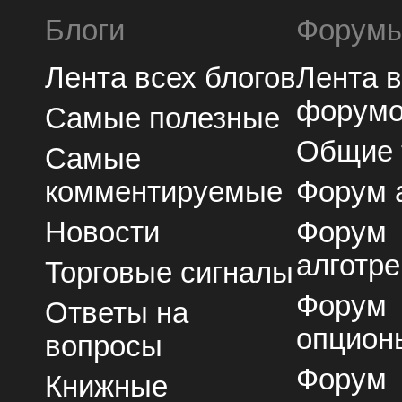
Блоги
Форум
Лента всех блогов
Лента 
форум
Самые полезные
Общие
Самые
комментируемые
Форум 
Новости
Форум
алготре
Торговые сигналы
Форум
Ответы на
опцион
вопросы
Форум
Книжные