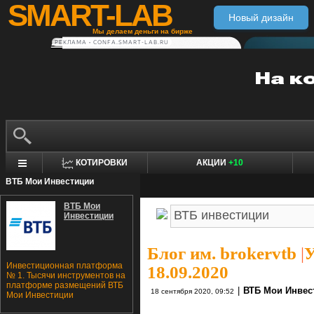
SMART-LAB
Новый дизайн
Мы делаем деньги на бирже
РЕКЛАМА • CONFA.SMART-LAB.RU
КОТИРОВКИ
АКЦИИ
+10
ВТБ Мои Инвестиции
ВТБ Мои
Инвестиции
Блог им. brokervtb
|
У
Инвестиционная платформа
18.09.2020
№ 1. Тысячи инструментов на
платформе размещений ВТБ
|
ВТБ Мои Инвес
18 сентября 2020, 09:52
Мои Инвестиции