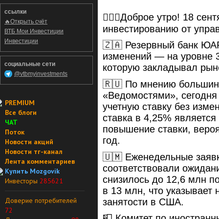
ссылки
🙋🏼‍♂️Доброе утро! 18 се
🔥Открыть счёт
инвестированию от упра
ВТБ Мои Инвестиции
Инвестиции
🇿🇦 Резервный банк ЮАР
изменений — на уровне 3
социальные сети
которую закладывал рын
@vtbmyinvestments
🇷🇺 По мнению большин
«Ведомостями», сегодня
PREMIUM
учетную ставку без изме
Все блоги
ставка в 4,25% является
ЧАТ
повышение ставки, вероя
Поток
год.
Новости акций
Новости тг-канал
🇺🇲 Еженедельные заяв
Лента комментариев
соответствовали ожидани
Купить Mozgovik
снизилось до 12,6 млн 
Инвесторы
285621
в 13 млн, что указывает
Доверие потребителей
занятости в США.
72
📮 Комитет по иностран