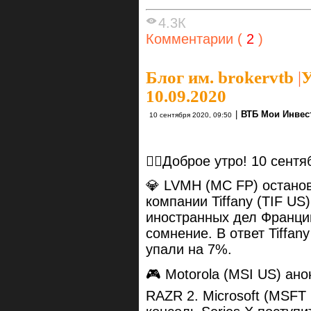
4.3К
Комментарии (
2
)
Блог им. brokervtb
|
У
10.09.2020
|
ВТБ Мои Инвес
10 сентября 2020, 09:50
🙋‍♂️Доброе утро! 10 сентя
💎 LVMH (MC FP) остано
компании Tiffany (TIF US
иностранных дел Франции
сомнение. В ответ Tiffany
упали на 7%.
🎮 Motorola (MSI US) ан
RAZR 2. Microsoft (MSFT 