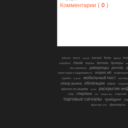
Комментарии (
0
)
eurusd
forex
imo
bitcoin
brent
cnyrub
gbpusd
банки
биткоин
брокеры
биржа
аэрофлот
в
дивиденды
доллар
д
гмк норникель
индекс мб
инфляция
инвестиции в недвижимость
мобильный пост
лукойл
мосбир
магнит
облигации
обзор рынка
опрос
опцио
раскрытие ин
прогноз по акциям
путин
сбербанк
сбер
северсталь
смартлаб
сво
торговые сигналы
трейдинг
ук
фьючерсы
фьючерс ртс