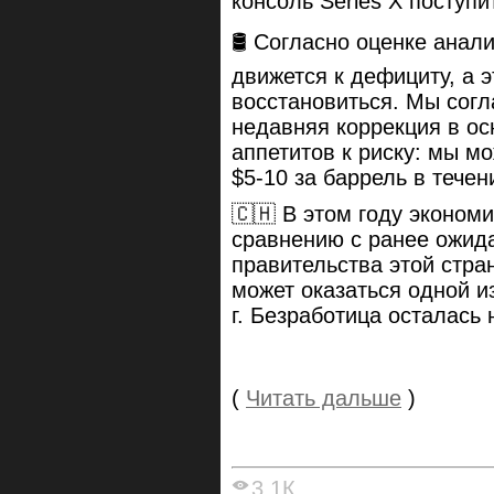
консоль Series X поступи
🛢 Согласно оценке анали
движется к дефициту, а э
восстановиться. Мы согл
недавняя коррекция в о
аппетитов к риску: мы м
$5-10 за баррель в тече
🇨🇭 В этом году эконом
сравнению с ранее ожид
правительства этой стран
может оказаться одной и
г. Безработица осталась
(
Читать дальше
)
3.1К