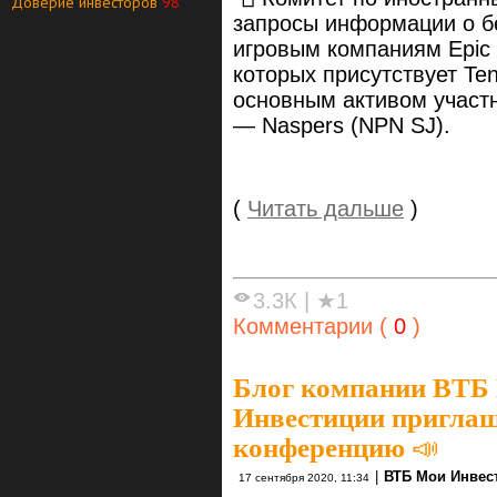
Доверие инвесторов
98
запросы информации о б
игровым компаниям Epic и
которых присутствует Ten
основным активом участ
— Naspers (NPN SJ).
(
Читать дальше
)
3.3К
|
★1
Комментарии (
0
)
Блог компании ВТБ
Инвестиции приглаш
конференцию 📣
|
ВТБ Мои Инвес
17 сентября 2020, 11:34