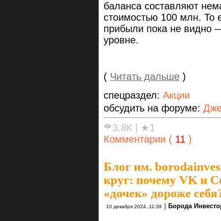
баланса составляют нем
стоимостью 100 млн. То 
прибыли пока не видно 
уровне.
(
Читать дальше
)
спецраздел:
Акции
обсудить на форуме:
Дже
3.8К
|
★1
Комментарии (
11
)
Блог им. borodainves
круг: почему VK и С
«дочек» дороже себя
|
Борода Инвесто
10 декабря 2024, 11:39