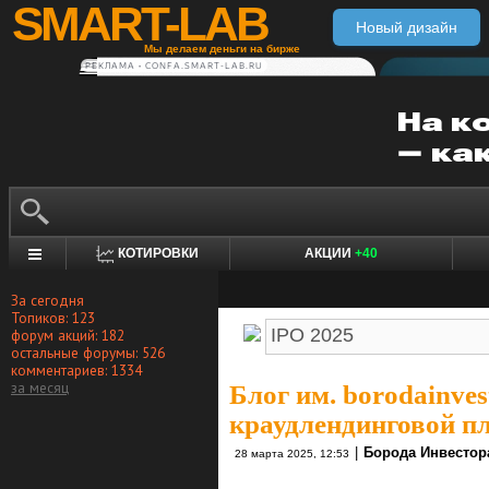
SMART-LAB
Новый дизайн
Мы делаем деньги на бирже
РЕКЛАМА • CONFA.SMART-LAB.RU
КОТИРОВКИ
АКЦИИ
+40
За сегодня
Топиков: 123
форум акций: 182
остальные форумы: 526
комментариев: 1334
за месяц
Блог им. borodainves
краудлендинговой пл
|
Борода Инвестор
28 марта 2025, 12:53