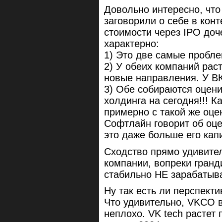
Довольно интересно, что
заговорили о себе в кон
стоимости через IPO доч
характерно:
1) Это две самые пробле
2) У обеих компаний раст
новые направления. У В
3) Обе собираются оценит
холдинга на сегодня!!! 
примерно с такой же оце
Софтлайн говорит об оцен
это даже больше его капи
Сходство прямо удивител
компании, вопреки гран
стабильно НЕ зарабатыва
Ну так есть ли перспект
Что удивительно, VKCO 
неплохо. VK tech растет 