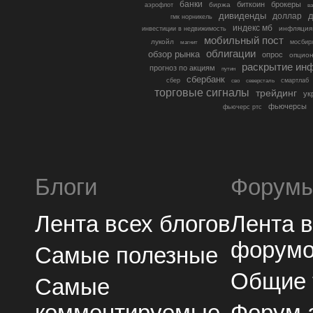
банки
биткоин
брокеры
биржа
аэрофлот
в
дивиденды
доллар
д
гмк норникель
индекс мб
инфляция
инвестиции в недвижимость
мобильный пост
лукойл
мосбир
магнит
облигации
обзор рынка
опрос
опцио
раскрытие ин
прогноз по акциям
путин
сбербанк
сбер
северсталь
смартлаб
сво
торговые сигналы
трейдинг
ук
фьючерсы
фьючерс ртс
Блоги
Форум
Лента всех блогов
Лента 
форум
Самые полезные
Общие
Самые
комментируемые
Форум 