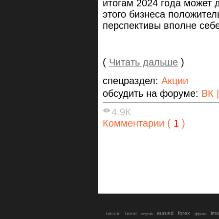
итогам 2024 года может 
этого бизнеса положитель
перспективы вполне себ
(
Читать дальше
)
спецраздел:
Акции
обсудить на форуме:
ВК 
4.9К
Комментарии (
1
)
eurusd
forex
imo
bitcoin
brent
cnyrub
gbpusd