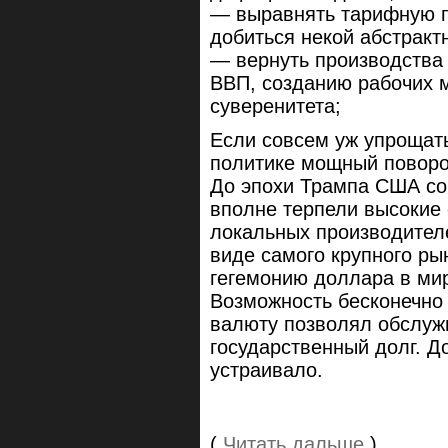
— выравнять тарифную п
добиться некой абстракт
— вернуть производства 
ВВП, созданию рабочих 
суверенитета;
Если совсем уж упрощат
политике мощный поворот
До эпохи Трампа США со
вполне терпели высокие
локальных производителе
виде самого крупного ры
гегемонию доллара в ми
Возможность бесконечно
валюту позволял обслуж
государственный долг. Д
устраивало.
(
Читать дальше
)