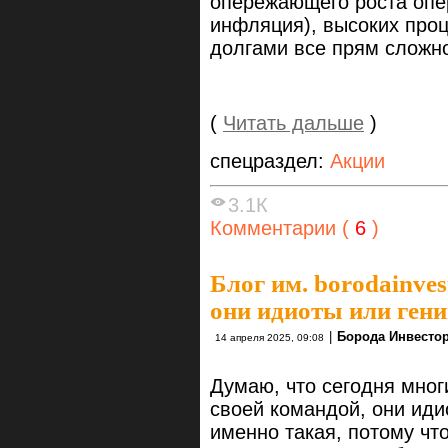
опережающего роста опе
инфляция), высоких проц
долгами все прям сложно
(
Читать дальше
)
спецраздел:
Акции
3.1К
Комментарии (
6
)
Блог им. borodainves
они идиоты или ген
|
Борода Инвесто
14 апреля 2025, 09:08
Думаю, что сегодня мног
своей командой, они иди
именно такая, потому чт