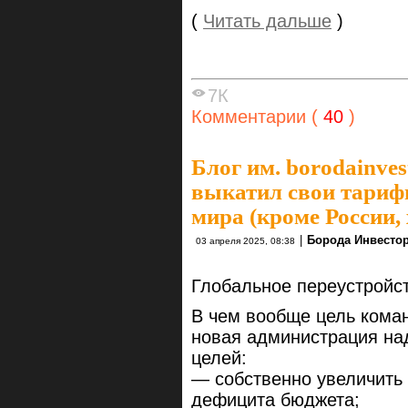
(
Читать дальше
)
7К
Комментарии (
40
)
Блог им. borodainves
выкатил свои тарифы
мира (кроме России, х
|
Борода Инвесто
03 апреля 2025, 08:38
Глобальное переустройст
В чем вообще цель ком
новая администрация над
целей:
— собственно увеличить
дефицита бюджета;