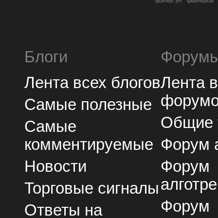
фьючерсы
фьючерс ртс
Блоги
Форум
Лента всех блогов
Лента 
форум
Самые полезные
Общие
Самые
комментируемые
Форум 
Новости
Форум
алготре
Торговые сигналы
Форум
Ответы на