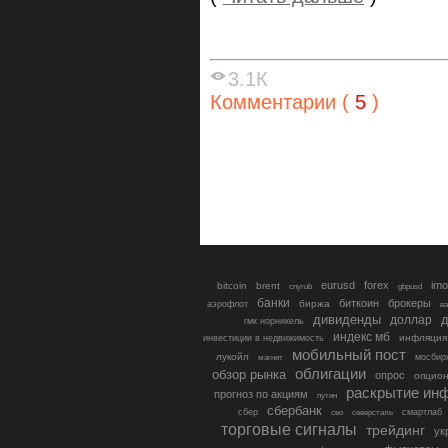
3.1К
Комментарии (
5
)
eurusd
forex
imo
bitcoin
brent
cnyrub
gbpusd
банки
биткоин
брокеры
биржа
аэрофлот
в
дивиденды
доллар
д
гмк норникель
индекс мб
инфляция
инвестиции в недвижимость
мобильный пост
лукойл
мосбир
магнит
облигации
обзор рынка
опрос
опцио
раскрытие ин
прогноз по акциям
путин
сбербанк
сбер
северсталь
смартлаб
сво
торговые сигналы
трейдинг
ук