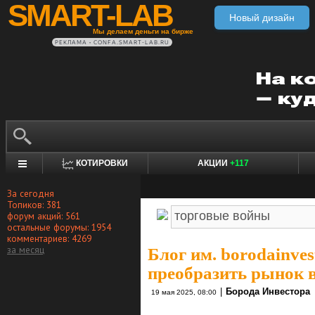
SMART-LAB
Новый дизайн
Мы делаем деньги на бирже
РЕКЛАМА • CONFA.SMART-LAB.RU
КОТИРОВКИ
АКЦИИ
+117
За сегодня
Топиков: 381
форум акций: 561
остальные форумы: 1954
комментариев: 4269
за месяц
Блог им. borodainves
преобразить рынок 
|
Борода Инвестора
19 мая 2025, 08:00