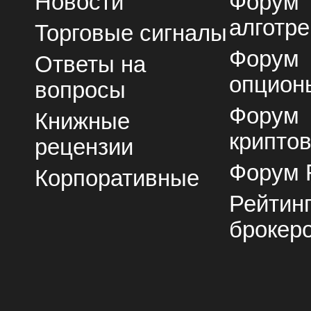
Новости
Форум
алготре
Торговые сигналы
Форум
Ответы на
опцион
вопросы
Форум
Книжные
крипто
рецензии
Форум 
Корпоративные
Рейтин
брокер