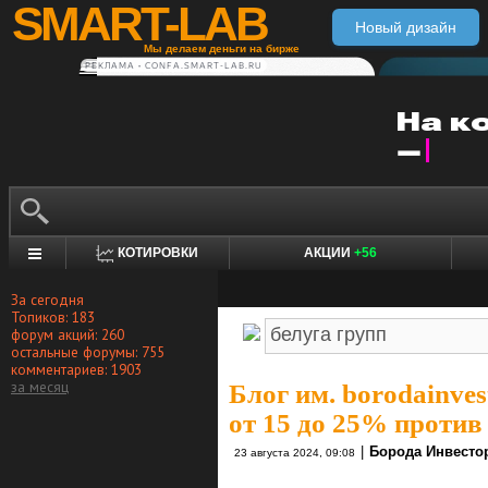
SMART-LAB
Новый дизайн
Мы делаем деньги на бирже
РЕКЛАМА • CONFA.SMART-LAB.RU
КОТИРОВКИ
АКЦИИ
+56
За сегодня
Топиков: 183
форум акций: 260
остальные форумы: 755
комментариев: 1903
за месяц
Блог им. borodainves
от 15 до 25% проти
|
Борода Инвесто
23 августа 2024, 09:08