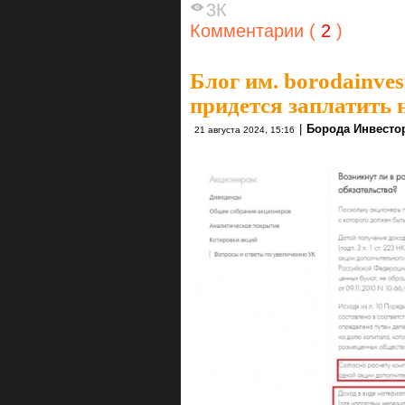
3К
Комментарии (
2
)
Блог им. borodainves
придется заплатить 
|
Борода Инвесто
21 августа 2024, 15:16