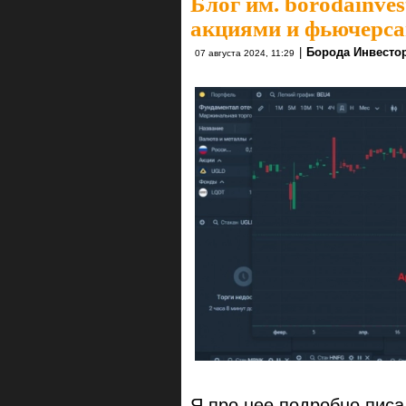
Блог им. borodainves
акциями и фьючерса
|
Борода Инвесто
07 августа 2024, 11:29
Я про нее подробно писа