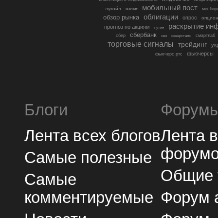
мобильный пост
лукойл
мосбир
магнит
облигации
обзор рынка
опрос
опцио
раскрытие ин
прогноз по акциям
путин
сбербанк
сбер
северсталь
смартлаб
сво
торговые сигналы
трейдинг
ук
фьючерсы
фьючерс ртс
Блоги
Форум
Лента всех блогов
Лента 
форум
Самые полезные
Общие
Самые
комментируемые
Форум 