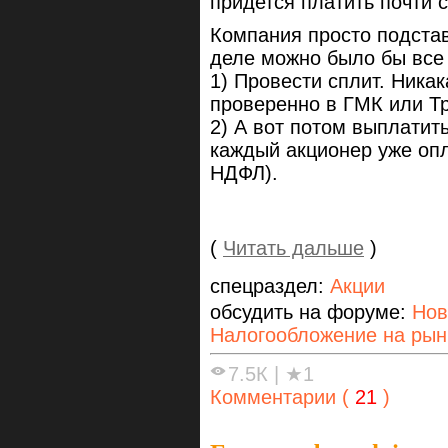
придется платить почти 
Компания просто подстав
деле можно было бы все
1) Провести сплит. Никак
проверенно в ГМК или Т
2) А вот потом выплатит
каждый акционер уже опл
НДФЛ).
(
Читать дальше
)
спецраздел:
Акции
обсудить на форуме:
Нов
Налогообложение на рын
7.5К
|
★1
Комментарии (
21
)