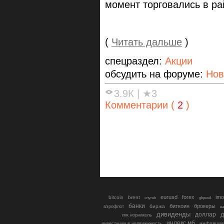
момент торговались в рай
(
Читать дальше
)
спецраздел:
Акции
обсудить на форуме:
Нов
3.9К
|
★3
Комментарии (
2
)
eurusd
forex
imo
bitcoin
brent
cnyrub
gbpusd
банки
биткоин
брокеры
биржа
аэрофлот
в
дивиденды
доллар
д
гмк норникель
индекс мб
инфляция
инвестиции в недвижимость