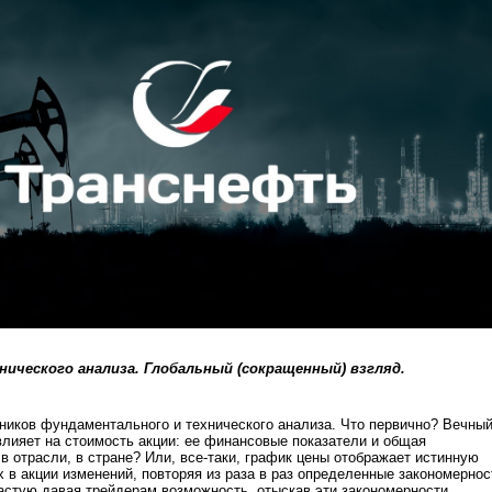
нического анализа. Глобальный (сокращенный) взгляд.
ников фундаментального и технического анализа. Что первично? Вечны
 влияет на стоимость акции: ее финансовые показатели и общая
 в отрасли, в стране? Или, все-таки, график цены отображает истинную
 в акции изменений, повторяя из раза в раз определенные закономернос
астую давая трейдерам возможность, отыскав эти закономерности,