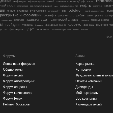
криптовал
декс мб
инфляция
китай
ключевая ставка цб рф
кризис
инфляция в россии
ный пост
нефть
новост
московская биржа
мосбиржа
мтс
натуральный газ
новатэк
ции
оффтоп
опрос
прогн
опционы
отчеты мсфо
офз
портфель инвестора
отчеты рсбу
раскрытие информации
рубль
роснефть
россия
ртс
рынок
санкц
рынки
сша
технический анализ
сущфакты
торговые роботы
северсталь
смартлаб
торговля
лы
трейдинг
форекс
украина
фьючерс mix
фондовый рынок
фрс сша
финансы
цб рф
фьючерсы
экономика
рс ртс
экономика россии
юмор
яндекс
....все
Форумы
Акции
Лента всех форумов
Карта рынка
Общие темы
Котировки
Форум акций
Фундаментальный анал
Форум алготрейдинг
Отчеты компаний
Форум опционы
Дивиденды
Форум криптовалют
Мой портфель
Форум Forex
Все компании
Рейтинг брокеров
Календарь акций