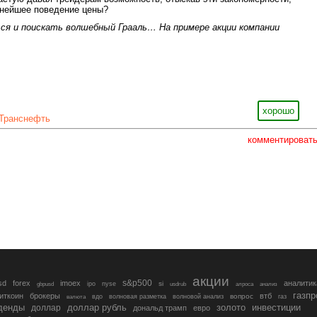
ьнейшее поведение цены?
ся и поискать волшебный Грааль… На примере акции компании
хорошо
Транснефть
комментироват
акции
s&p500
sd
forex
imoex
аналитик
si
gbpusd
ipo
nyse
usdrub
алроса
анализ
газп
иткоин
брокеры
втб
вопрос
валюта
вдо
волновая разметка
волновой анализ
газ
денды
золото
инвестиции
доллар
доллар рубль
дональд трамп
евро