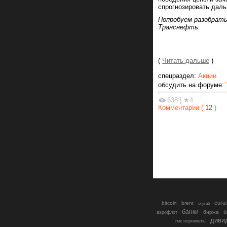
спрогнозировать дал
Попробуем разобрать
Транснефть.
(
Читать дальше
)
спецраздел:
Акции
обсудить на форуме:
638
|
★4
Комментарии (
12
)
euru
bitcoin
brent
cnyrub
банки
б
биржа
аэрофлот
диви
гмк норникель