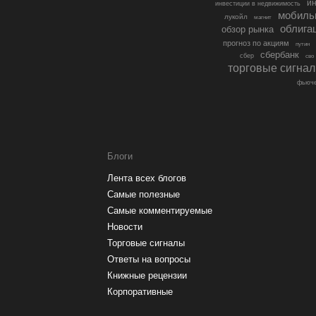
ин
инвестиции в недвижимость
мобиль
лукойл
магнит
облига
обзор рынка
прогноз по акциям
путин
сбербанк
сбер
сво
торговые сигна
фьюче
Блоги
Лента всех блогов
Самые полезные
Самые комментируемые
Новости
Торговые сигналы
Ответы на вопросы
Книжные рецензии
Корпоративные