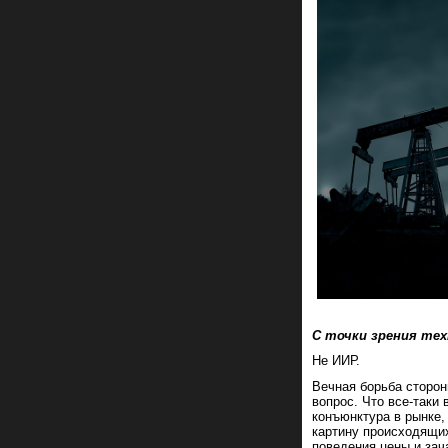
С точки зрения тех
Не ИИР.
Вечная борьба сторон
вопрос. Что все-таки
конъюнктура в рынке,
картину происходящих
поведения цены и зач