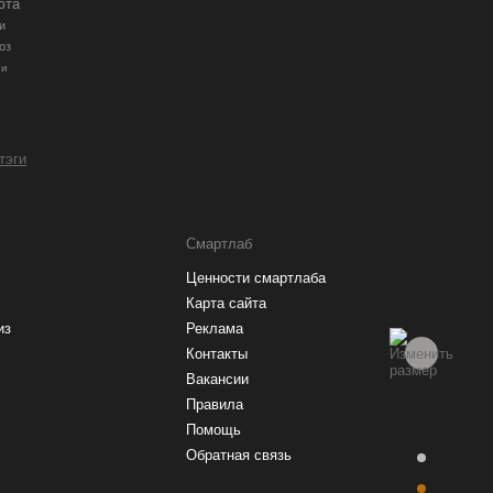
юта
и
оз
ии
 тэги
Смартлаб
Ценности смартлаба
Карта сайта
из
Реклама
Контакты
Вакансии
Правила
Помощь
Обратная связь