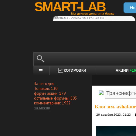
SMART-LAB
Но
Мы делаем деньги на бирже
РЕКЛАМА • CONFA.SMART-LAB.RU
КОТИРОВКИ
АКЦИИ
+16
За сегодня
Топиков: 130
форум акций: 179
остальные форумы: 803
комментариев: 1952
Блог им. ashalau
за месяц
|
26 декабря 2023, 01:23