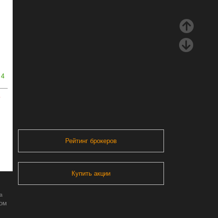
4
ь
Рейтинг брокеров
Купить акции
а
ром