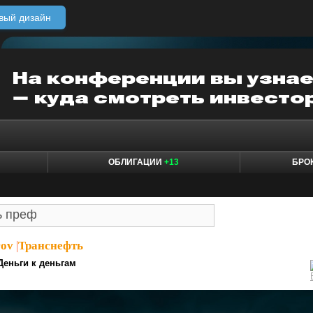
вый дизайн
ОБЛИГАЦИИ
+13
БРО
rov
|
Транснефть
Деньги к деньгам