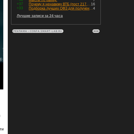
Мысли по рынку.
7
+37
Почему я ненавижу ВТБ (пост 217, 12+)
16
+33
Подборка лучших ОФЗ для получения дохода с наибольшей прибылью
4
Лучшие записи за 24 часа
РЕКЛАМА • CONFA.SMART-LAB.RU
й
ти