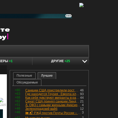
КЕРЫ
+1
ДРУГИЕ
+25
Полезные
Лучшие
Обсуждаемые
+80
Санкции США пристрелили рост акций в России
46
+63
Где находится Грузия : Европа или Азия
93
+66
Как себя чувствуют мигранты в раю, в который они так стремились
44
+62
Сенат США принял санкции Линдси Грэма против России
21
+51
💪 ОФЗ с самыми жирными фиксированными купонами
4
+46
Зеленоградский вайб
12
+46
3
🚂 📬 РЖД против Почты России – Какие облигации выбрать?
+41