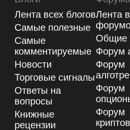
Лента всех блогов
Лента 
форум
Самые полезные
Общие
Самые
комментируемые
Форум 
Новости
Форум
алготре
Торговые сигналы
Форум
Ответы на
опцион
вопросы
Форум
Книжные
крипто
рецензии