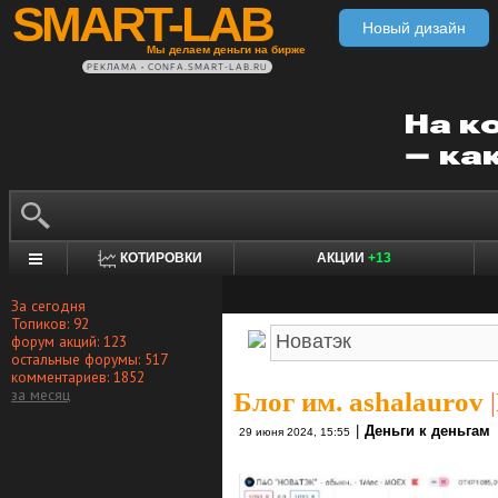
SMART-LAB
Новый дизайн
Мы делаем деньги на бирже
РЕКЛАМА • CONFA.SMART-LAB.RU
КОТИРОВКИ
АКЦИИ
+13
За сегодня
Топиков: 92
форум акций: 123
остальные форумы: 517
комментариев: 1852
за месяц
Блог им. ashalaurov
|
|
Деньги к деньгам
29 июня 2024, 15:55