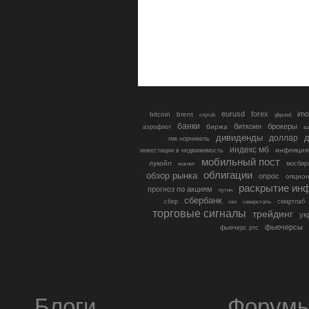
eurusd
forex
imo
bitcoin
brent
cnyrub
gbpusd
банки
биткоин
брокеры
биржа
аэрофлот
в
дивиденды
доллар
д
гмк норникель
индекс мб
инфляция
инвестиции в недвижимость
мобильный пост
лукойл
мосбир
магнит
облигации
обзор рынка
опрос
опцио
раскрытие ин
прогноз по акциям
путин
сбербанк
сбер
северсталь
смартлаб
сво
торговые сигналы
трейдинг
ук
фьючерсы
фьючерс ртс
Блоги
Форум