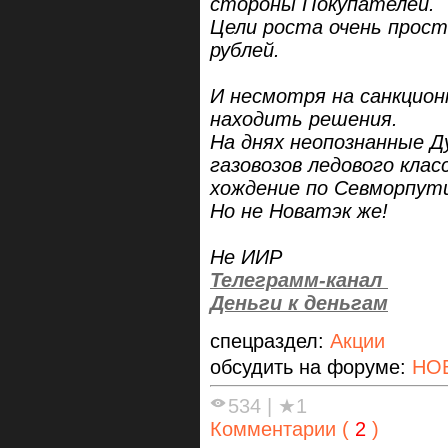
стороны Покупателей.
Цели роста очень прост
рублей.
И несмотря на санкцио
находить решения.
На днях неопознанные Д
газовозов ледового клас
хождение по Севморпут
Но не Новатэк же!
Не ИИР
Телеграмм-канал
Деньги к деньгам
спецраздел:
Акции
обсудить на форуме:
НО
534
|
★1
Комментарии (
2
)