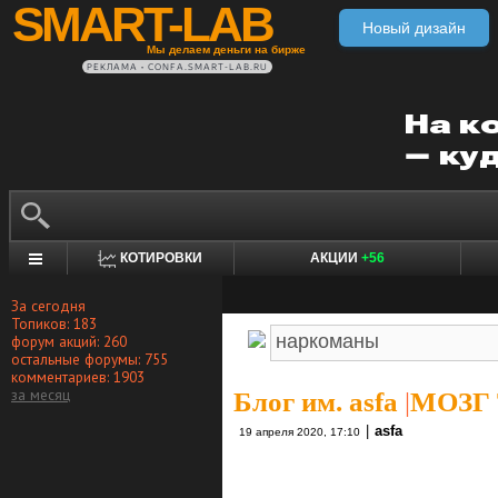
SMART-LAB
Новый дизайн
Мы делаем деньги на бирже
РЕКЛАМА • CONFA.SMART-LAB.RU
КОТИРОВКИ
АКЦИИ
+56
За сегодня
Топиков: 183
форум акций: 260
остальные форумы: 755
комментариев: 1903
за месяц
Блог им. asfa
|
МОЗГ
|
asfa
19 апреля 2020, 17:10