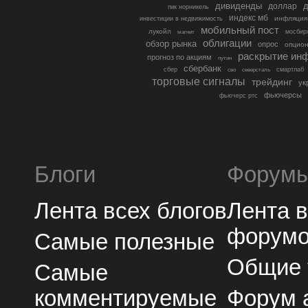
дивиденды
доллар
д
гмк норникель
индекс мб
инфляция
инвестиции в недвижимость
мобильный пост
лукойл
мосбир
магнит
облигации
обзор рынка
опрос
опцио
раскрытие ин
прогноз по акциям
путин
сбербанк
сбер
северсталь
смартлаб
сво
торговые сигналы
трейдинг
ук
фьючерсы
фьючерс ртс
Блоги
Форум
Лента всех блогов
Лента 
форум
Самые полезные
Общие
Самые
комментируемые
Форум 