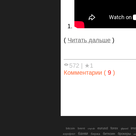
1.
(
Читать дальше
)
572
|
★1
Комментарии (
9
)
eurusd
forex
imo
bitcoin
brent
cnyrub
gbpusd
банки
биткоин
брокеры
биржа
аэрофлот
в